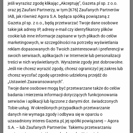
jeśli wyrazisz zgodę klikając „Akceptuję”, Gazeta.pl sp. z o.o.
"Starej Damy" w 2024 roku. Niestety bieżący sezon
oraz jej Zaufani Partnerzy, w tym [
676
] Zaufanych Partnerów
to dla Polaka pasmo udręk.
Kontuzja
kolana, której
IAB, jak również Agora S.A. będąca spółką powiązaną z
Gazeta.pl sp. z o.o., będą przetwarzać Twoje dane osobowe
doznał w sparingu reprezentacji Polski przed
Euro
takie jak adresy IP, adresy e-mail czy identyfikatory plików
2024
z Ukrainą (3:1), kosztowała go nie tylko udział
cookie lub inne informacje zapisane w tych plikach do celów
w mistrzostwach, ale i ogólnie pół roku kariery. Gdy
marketingowych, w szczególności na potrzeby wyświetlania
reklam dopasowanych do Twoich zainteresowań i preferencji w
natomiast na początku nowego roku był już u progu
swoich serwisach, aplikacjach i w Internecie lub personalizacji
jej wyleczenia... zawiodła jego łydka, co oznaczało
treści w nich wyświetlanych. Wyrażenie zgody jest dobrowolne.
kolejną przerwę.
Jeśli nie chcesz wyrazić zgody, chcesz ograniczyć jej zakres lub
chcesz wycofać zgodę uprzednio udzieloną przejdź do
„Ustawień Zaawansowanych”.
Twoje dane osobowe mogą być przetwarzane także do celów
badania i mierzenia informacji dotyczących funkcjonowania
serwisów i aplikacji lub łączone z danymi dot. świadczonych
Tobie usług. W określonych przypadkach przetwarzanie
danych nie wymaga zgody i odbywa się w oparciu o
uzasadniony interes Gazeta.pl, jej spółki powiązanej – Agora
S.A. – lub Zaufanych Partnerów. Takiemu przetwarzaniu