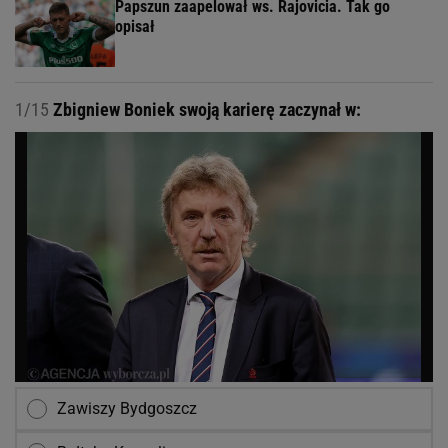
Papszun zaapelował ws. Rajovicia. Tak go
opisał
1/15
Zbigniew Boniek swoją karierę zaczynał w:
Zawiszy Bydgoszcz