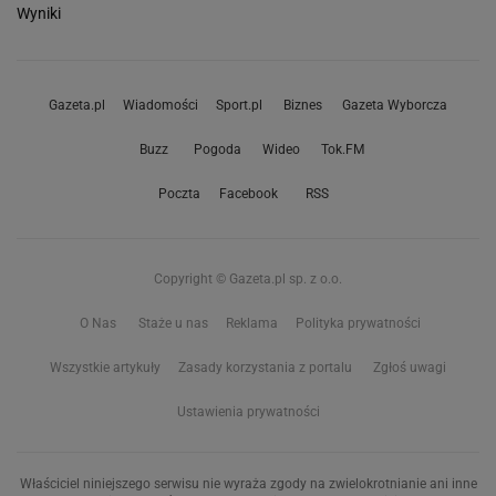
Wyniki
Gazeta.pl
Wiadomości
Sport.pl
Biznes
Gazeta Wyborcza
Buzz
Pogoda
Wideo
Tok.FM
Poczta
Facebook
RSS
Copyright © Gazeta.pl sp. z o.o.
O Nas
Staże u nas
Reklama
Polityka prywatności
Wszystkie artykuły
Zasady korzystania z portalu
Zgłoś uwagi
Ustawienia prywatności
Właściciel niniejszego serwisu nie wyraża zgody na zwielokrotnianie ani inne