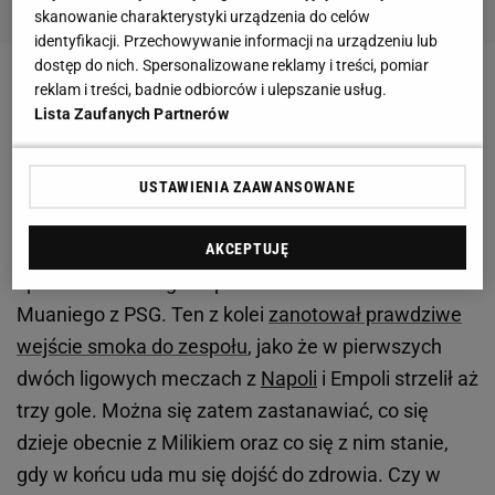
skanowanie charakterystyki urządzenia do celów
identyfikacji. Przechowywanie informacji na urządzeniu lub
dostęp do nich. Spersonalizowane reklamy i treści, pomiar
reklam i treści, badnie odbiorców i ulepszanie usług.
Zobacz wideo
Lista Zaufanych Partnerów
Juventus ma nową gwiazdę. Dla Milika zabraknie
USTAWIENIA ZAAWANSOWANE
miejsca?
Juventus
nie wytrzymał i w styczniowym okienku
AKCEPTUJĘ
sprowadził nowego napastnika Randala Kolo
Muaniego z PSG. Ten z kolei
zanotował prawdziwe
wejście smoka do zespołu
, jako że w pierwszych
dwóch ligowych meczach z
Napoli
i Empoli strzelił aż
trzy gole. Można się zatem zastanawiać, co się
dzieje obecnie z Milikiem oraz co się z nim stanie,
gdy w końcu uda mu się dojść do zdrowia. Czy w