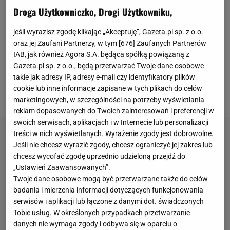
się z ławki rezerwowych w derbach Mediolanu i
Droga Użytkowniczko, Drogi Użytkowniku,
zanotował asystę przy golu Stefana de Vrija na 1:1.
jeśli wyrazisz zgodę klikając „Akceptuję”, Gazeta.pl sp. z o.o.
- Ostatnie kilka godzin było dla mnie zdecydowanie
oraz jej Zaufani Partnerzy, w tym [
676
] Zaufanych Partnerów
rollercoasterem. Cieszę się z debiutu, nawet jeśli nie
IAB, jak również Agora S.A. będąca spółką powiązaną z
odnieśliśmy zwycięstwa. Wiedziałem, że trener
Gazeta.pl sp. z o.o., będą przetwarzać Twoje dane osobowe
takie jak adresy IP, adresy e-mail czy identyfikatory plików
mnie chce, już mnie chwalił - mówił Zalewski po
cookie lub inne informacje zapisane w tych plikach do celów
zakończeniu
meczu
.
marketingowych, w szczególności na potrzeby wyświetlania
reklam dopasowanych do Twoich zainteresowań i preferencji w
swoich serwisach, aplikacjach i w Internecie lub personalizacji
treści w nich wyświetlanych. Wyrażenie zgody jest dobrowolne.
Jeśli nie chcesz wyrazić zgody, chcesz ograniczyć jej zakres lub
chcesz wycofać zgodę uprzednio udzieloną przejdź do
„Ustawień Zaawansowanych”.
Twoje dane osobowe mogą być przetwarzane także do celów
badania i mierzenia informacji dotyczących funkcjonowania
serwisów i aplikacji lub łączone z danymi dot. świadczonych
Tobie usług. W określonych przypadkach przetwarzanie
danych nie wymaga zgody i odbywa się w oparciu o