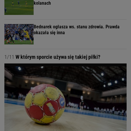
kolanach
Bednarek ogłasza ws. stanu zdrowia. Prawda
okazała się inna
1/11
W którym sporcie używa się takiej piłki?