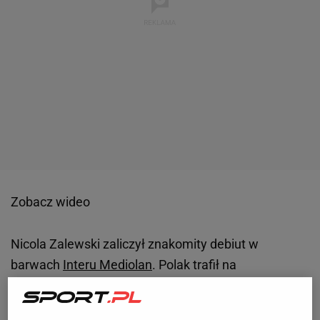
Zobacz wideo
Nicola Zalewski zaliczył znakomity debiut w
barwach
Interu Mediolan
. Polak trafił na
wypożyczenie do Interu z Romy, a po sezonie może
zostać wykupiony za 6,5 mln euro. Zalewski pojawił