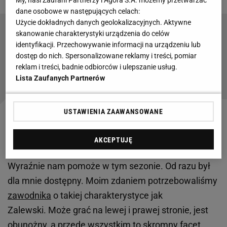
My, nasi Zaufani Partnerzy i Agora S.A. możemy przetwarzać
dane osobowe w następujących celach:
Użycie dokładnych danych geolokalizacyjnych. Aktywne
skanowanie charakterystyki urządzenia do celów
W samym środku nocy zaczęli trąbić o
identyfikacji. Przechowywanie informacji na urządzeniu lub
Lewandowskim. Poszło w świat
dostęp do nich. Spersonalizowane reklamy i treści, pomiar
reklam i treści, badnie odbiorców i ulepszanie usług.
Lista Zaufanych Partnerów
Czytaj także:
USTAWIENIA ZAAWANSOWANE
Zalewski był też bardzo chwalony przez Simone
Inzaghiego. - To jakościowy piłkarz, którego nam
AKCEPTUJĘ
brakowało. Cieszę się, że go mam w zespole.
Wyraźnie nam pomoże w tym sezonie. Od razu był
dla mnie dostępny. Moim zdaniem potrzebowaliśmy
zawodnika
o takiej charakterystyce jak
Zalewski. Może grać na lewej i prawej stronie, jest
obunożny, a przede wszystkim to skromny facet.