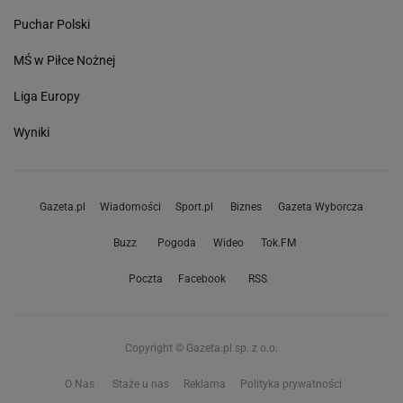
Puchar Polski
MŚ w Piłce Nożnej
Liga Europy
Wyniki
Gazeta.pl
Wiadomości
Sport.pl
Biznes
Gazeta Wyborcza
Buzz
Pogoda
Wideo
Tok.FM
Poczta
Facebook
RSS
Copyright © Gazeta.pl sp. z o.o.
O Nas
Staże u nas
Reklama
Polityka prywatności