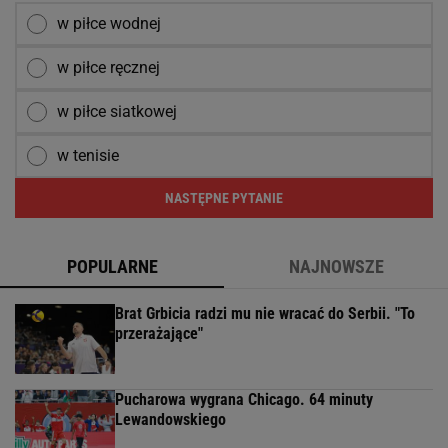
w piłce wodnej
w piłce ręcznej
w piłce siatkowej
w tenisie
NASTĘPNE PYTANIE
POPULARNE
NAJNOWSZE
Brat Grbicia radzi mu nie wracać do Serbii. "To
przerażające"
Pucharowa wygrana Chicago. 64 minuty
Lewandowskiego