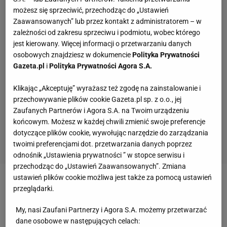
możesz się sprzeciwić, przechodząc do „Ustawień
Zaawansowanych” lub przez kontakt z administratorem – w
zależności od zakresu sprzeciwu i podmiotu, wobec którego
jest kierowany. Więcej informacji o przetwarzaniu danych
osobowych znajdziesz w dokumencie
Polityka Prywatności
Gazeta.pl
i
Polityka Prywatności Agora S.A.
Klikając „Akceptuję” wyrażasz też zgodę na zainstalowanie i
przechowywanie plików cookie Gazeta.pl sp. z o.o., jej
Zaufanych Partnerów i Agora S.A. na Twoim urządzeniu
końcowym. Możesz w każdej chwili zmienić swoje preferencje
dotyczące plików cookie, wywołując narzędzie do zarządzania
twoimi preferencjami dot. przetwarzania danych poprzez
odnośnik „Ustawienia prywatności ” w stopce serwisu i
przechodząc do „Ustawień Zaawansowanych”. Zmiana
ustawień plików cookie możliwa jest także za pomocą ustawień
Zobacz wideo
Karolina Owczarz porównała zarobki
przeglądarki.
w Fame MMA i KSW
My, nasi Zaufani Partnerzy i Agora S.A. możemy przetwarzać
dane osobowe w następujących celach: