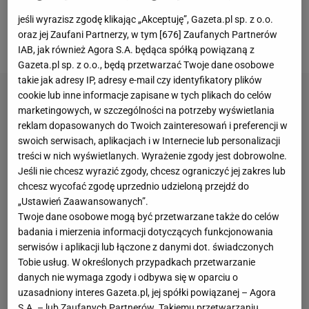
zwycięstwo w tym sezonie, mimo że do przerwy
jeśli wyrazisz zgodę klikając „Akceptuję”, Gazeta.pl sp. z o.o.
przegrywała 0:2 po golach Enrico Del Prato oraz
oraz jej Zaufani Partnerzy, w tym [
676
] Zaufanych Partnerów
Ange-Yoana Bonny'ego.
IAB, jak również Agora S.A. będąca spółką powiązaną z
Gazeta.pl sp. z o.o., będą przetwarzać Twoje dane osobowe
takie jak adresy IP, adresy e-mail czy identyfikatory plików
cookie lub inne informacje zapisane w tych plikach do celów
marketingowych, w szczególności na potrzeby wyświetlania
reklam dopasowanych do Twoich zainteresowań i preferencji w
swoich serwisach, aplikacjach i w Internecie lub personalizacji
treści w nich wyświetlanych. Wyrażenie zgody jest dobrowolne.
Jeśli nie chcesz wyrazić zgody, chcesz ograniczyć jej zakres lub
chcesz wycofać zgodę uprzednio udzieloną przejdź do
„Ustawień Zaawansowanych”.
Twoje dane osobowe mogą być przetwarzane także do celów
badania i mierzenia informacji dotyczących funkcjonowania
serwisów i aplikacji lub łączone z danymi dot. świadczonych
Tobie usług. W określonych przypadkach przetwarzanie
danych nie wymaga zgody i odbywa się w oparciu o
uzasadniony interes Gazeta.pl, jej spółki powiązanej – Agora
S.A. – lub Zaufanych Partnerów. Takiemu przetwarzaniu