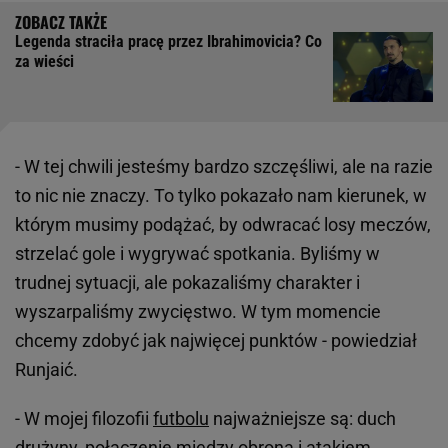
Legenda straciła pracę przez Ibrahimovicia? Co
za wieści
- W tej chwili jesteśmy bardzo szczęśliwi, ale na razie
to nic nie znaczy. To tylko pokazało nam kierunek, w
którym musimy podążać, by odwracać losy meczów,
strzelać gole i wygrywać spotkania. Byliśmy w
trudnej sytuacji, ale pokazaliśmy charakter i
wyszarpaliśmy zwycięstwo. W tym momencie
chcemy zdobyć jak najwięcej punktów - powiedział
Runjaić.
- W mojej filozofii
futbolu
najważniejsze są: duch
drużyny, połączenie między obroną i atakiem,