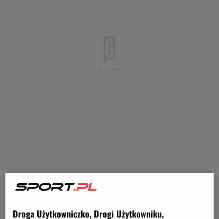
W poniedziałek
Udinese
pokonało na wyjeździe
Parmę 3:2. Drużyna Kosty Runjaicia odniosła kolejne
Droga Użytkowniczko, Drogi Użytkowniku,