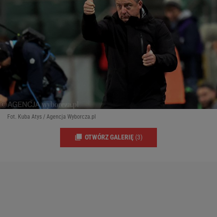
Fot. Kuba Atys / Agencja Wyborcza.pl
OTWÓRZ GALERIĘ
(3)