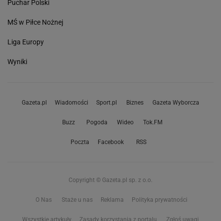
Puchar Polski
MŚ w Piłce Nożnej
Liga Europy
Wyniki
Gazeta.pl
Wiadomości
Sport.pl
Biznes
Gazeta Wyborcza
Buzz
Pogoda
Wideo
Tok.FM
Poczta
Facebook
RSS
Copyright © Gazeta.pl sp. z o.o.
O Nas
Staże u nas
Reklama
Polityka prywatności
Wszystkie artykuły
Zasady korzystania z portalu
Zgłoś uwagi