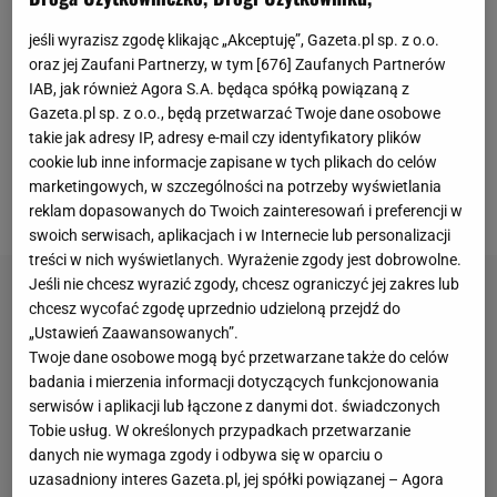
przypadku osiem spotkań do rozegrania. Sześć w
jeśli wyrazisz zgodę klikając „Akceptuję”, Gazeta.pl sp. z o.o.
Serie A, które mają zapewnić "Starej Damie" grę w
oraz jej Zaufani Partnerzy, w tym [
676
] Zaufanych Partnerów
Lidze Mistrzów w kolejnym sezonie.
Juventus
gra
IAB, jak również Agora S.A. będąca spółką powiązaną z
jeszcze w Pucharze Włoch, gdzie po pierwszym
Gazeta.pl sp. z o.o., będą przetwarzać Twoje dane osobowe
takie jak adresy IP, adresy e-mail czy identyfikatory plików
meczu prowadzi w półfinale 2:0 z Lazio. Do
cookie lub inne informacje zapisane w tych plikach do celów
rozegrania został jeszcze rewanż oraz potencjalny
marketingowych, w szczególności na potrzeby wyświetlania
finał.
reklam dopasowanych do Twoich zainteresowań i preferencji w
swoich serwisach, aplikacjach i w Internecie lub personalizacji
treści w nich wyświetlanych. Wyrażenie zgody jest dobrowolne.
Jeśli nie chcesz wyrazić zgody, chcesz ograniczyć jej zakres lub
chcesz wycofać zgodę uprzednio udzieloną przejdź do
„Ustawień Zaawansowanych”.
Twoje dane osobowe mogą być przetwarzane także do celów
badania i mierzenia informacji dotyczących funkcjonowania
serwisów i aplikacji lub łączone z danymi dot. świadczonych
Tobie usług. W określonych przypadkach przetwarzanie
danych nie wymaga zgody i odbywa się w oparciu o
uzasadniony interes Gazeta.pl, jej spółki powiązanej – Agora