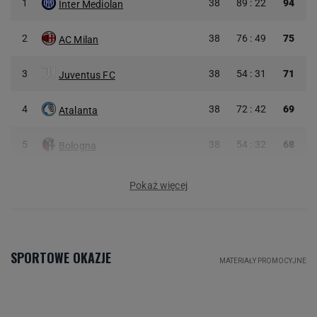
1
38
89 : 22
94
Inter Mediolan
2
38
76 : 49
75
AC Milan
3
38
54 : 31
71
Juventus FC
4
38
72 : 42
69
Atalanta
5
38
54 : 32
68
Bologna
Pokaż więcej