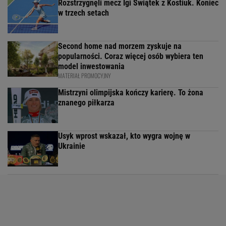
Rozstrzygnęli mecz Igi Świątek z Kostiuk. Koniec
w trzech setach
Second home nad morzem zyskuje na
popularności. Coraz więcej osób wybiera ten
model inwestowania
MATERIAŁ PROMOCYJNY
Mistrzyni olimpijska kończy karierę. To żona
znanego piłkarza
Usyk wprost wskazał, kto wygra wojnę w
Ukrainie