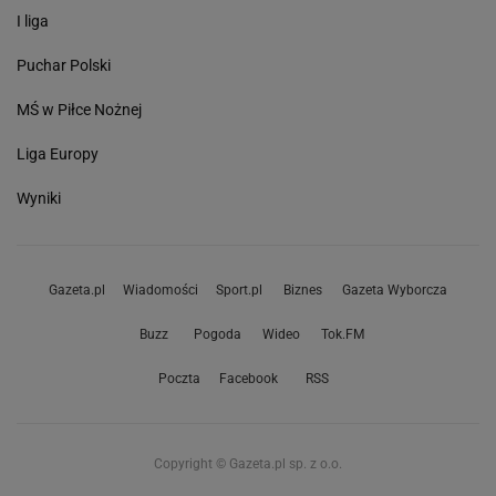
I liga
Puchar Polski
MŚ w Piłce Nożnej
Liga Europy
Wyniki
Gazeta.pl
Wiadomości
Sport.pl
Biznes
Gazeta Wyborcza
Buzz
Pogoda
Wideo
Tok.FM
Poczta
Facebook
RSS
Copyright © Gazeta.pl sp. z o.o.