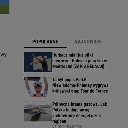
POPULARNE
NAJNOWSZE
iwy
Hurkacz miał już piłki
meczowe. Bolesna porażka w
Montrealu! [ZAPIS RELACJI]
To był popis Polki!
Niewiadoma-Phinney wygrywa
królewski etap Tour de France
Północna brama gazowa. Jak
Polska buduje nową
architekturę energetyczną
regionu
MATERIAŁ PROMOCYJNY