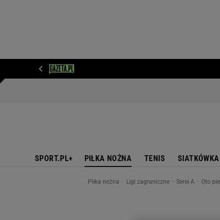
WIADOMOŚCI
NEXT
SPORT
PLOTEK
D
SPORT.PL+
PIŁKA NOŻNA
TENIS
SIATKÓWKA
Piłka nożna
Ligi zagraniczne
Serie A
Oto pi