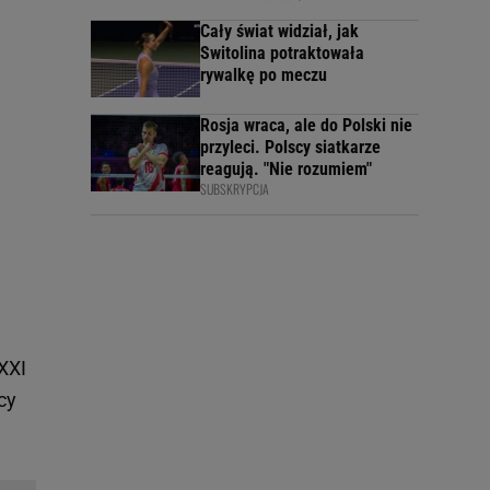
Cały świat widział, jak
Switolina potraktowała
rywalkę po meczu
Rosja wraca, ale do Polski nie
przyleci. Polscy siatkarze
reagują. "Nie rozumiem"
SUBSKRYPCJA
 XXI
cy