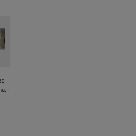
30
a. -