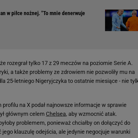
an w piłce nożnej. "To mnie denerwuje
że rozegrał tylko 17 z 29 meczów na poziomie Serie A.
yki, a także problemy ze zdrowiem nie pozwoliły mu na
la 25-letniego Nigeryjczyka to ostatnie miesiące - nie tyl
m profilu na X podał najnowsze informacje w sprawie
 był głównym celem
Chelsea
, aby wzmocnić atak.
byłoby problemem, ponieważ chciałby on dołączyć do
 jego klauzulę odejścia, ale jedynie negocjuje warunki