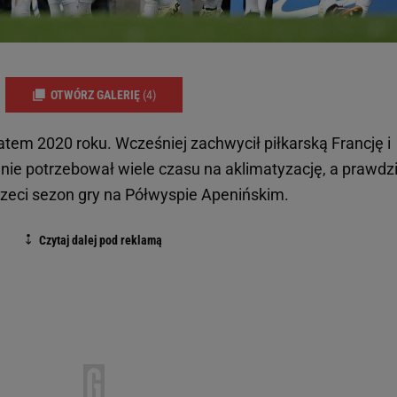
OTWÓRZ GALERIĘ
(4)
latem 2020 roku. Wcześniej zachwycił piłkarską Francję i
h nie potrzebował wiele czasu na aklimatyzację, a prawdz
trzeci sezon gry na Półwyspie Apenińskim.