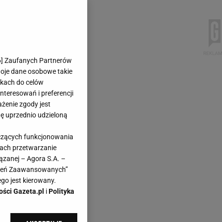
6
] Zaufanych Partnerów
woje dane osobowe takie
likach do celów
teresowań i preferencji
ażenie zgody jest
dę uprzednio udzieloną
yczących funkcjonowania
kach przetwarzanie
ązanej – Agora S.A. –
awień Zaawansowanych”
go jest kierowany.
ości Gazeta.pl
i
Polityka