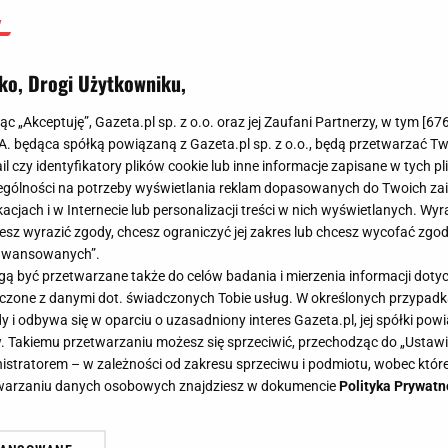
ko, Drogi Użytkowniku,
jąc „Akceptuję”, Gazeta.pl sp. z o.o. oraz jej Zaufani Partnerzy, w tym [
67
.A. będąca spółką powiązaną z Gazeta.pl sp. z o.o., będą przetwarzać T
ail czy identyfikatory plików cookie lub inne informacje zapisane w tych p
gólności na potrzeby wyświetlania reklam dopasowanych do Twoich zain
acjach i w Internecie lub personalizacji treści w nich wyświetlanych. Wyr
cesz wyrazić zgody, chcesz ograniczyć jej zakres lub chcesz wycofać zgo
aawansowanych”.
 być przetwarzane także do celów badania i mierzenia informacji dot
 łączone z danymi dot. świadczonych Tobie usług. W określonych przypad
i odbywa się w oparciu o uzasadniony interes Gazeta.pl, jej spółki powi
. Takiemu przetwarzaniu możesz się sprzeciwić, przechodząc do „Ust
nistratorem – w zależności od zakresu sprzeciwu i podmiotu, wobec które
etwarzaniu danych osobowych znajdziesz w dokumencie
Polityka Prywatn