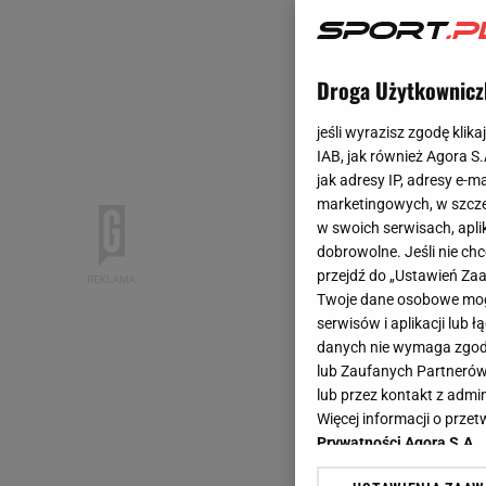
Droga Użytkownicz
jeśli wyrazisz zgodę klika
IAB, jak również Agora S
jak adresy IP, adresy e-m
marketingowych, w szcze
w swoich serwisach, aplik
dobrowolne. Jeśli nie ch
przejdź do „Ustawień Z
Twoje dane osobowe mogą
serwisów i aplikacji lub
danych nie wymaga zgody 
lub Zaufanych Partnerów
lub przez kontakt z admi
Więcej informacji o prz
Prywatności Agora S.A.