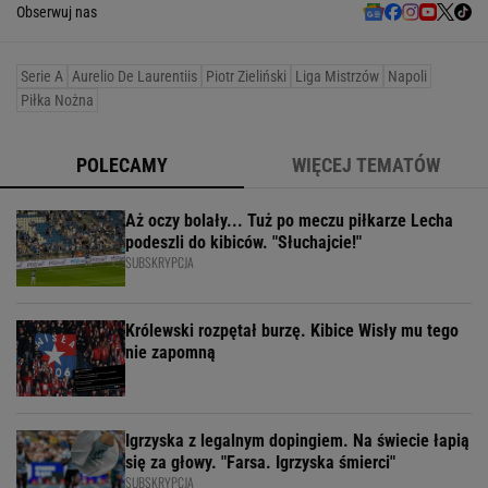
Obserwuj nas
Serie A
Aurelio De Laurentiis
Piotr Zieliński
Liga Mistrzów
Napoli
Piłka Nożna
POLECAMY
WIĘCEJ TEMATÓW
Aż oczy bolały... Tuż po meczu piłkarze Lecha
podeszli do kibiców. "Słuchajcie!"
SUBSKRYPCJA
Królewski rozpętał burzę. Kibice Wisły mu tego
nie zapomną
Igrzyska z legalnym dopingiem. Na świecie łapią
się za głowy. "Farsa. Igrzyska śmierci"
SUBSKRYPCJA