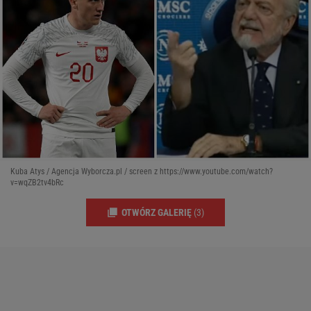
Kuba Atys / Agencja Wyborcza.pl / screen z https://www.youtube.com/watch?
v=wqZB2tv4bRc
OTWÓRZ GALERIĘ
(3)