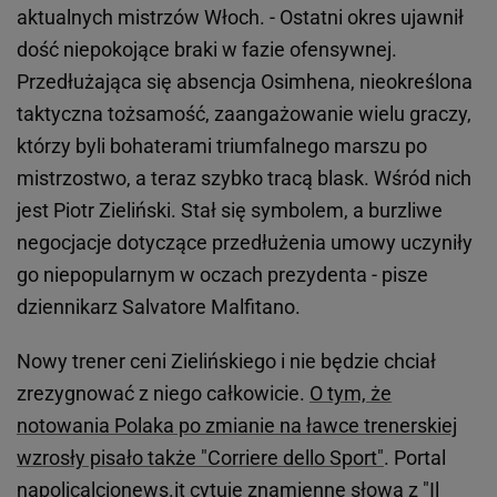
aktualnych mistrzów Włoch. - Ostatni okres ujawnił
dość niepokojące braki w fazie ofensywnej.
Przedłużająca się absencja Osimhena, nieokreślona
taktyczna tożsamość, zaangażowanie wielu graczy,
którzy byli bohaterami triumfalnego marszu po
mistrzostwo, a teraz szybko tracą blask. Wśród nich
jest Piotr Zieliński. Stał się symbolem, a burzliwe
negocjacje dotyczące przedłużenia umowy uczyniły
go niepopularnym w oczach prezydenta - pisze
dziennikarz Salvatore Malfitano.
Nowy trener ceni Zielińskiego i nie będzie chciał
zrezygnować z niego całkowicie.
O tym, że
notowania Polaka po zmianie na ławce trenerskiej
wzrosły pisało także "Corriere dello Sport"
. Portal
napolicalcionews.it cytuje znamienne słowa z "Il