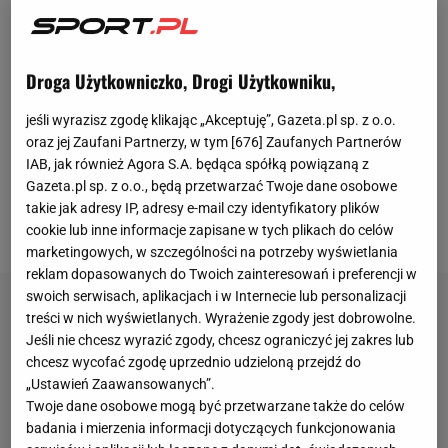
kluczowych postaci zespołu, który sięgnął po
mistrzostwo kraju.
Brak przedłużenia wygasającego
Droga Użytkowniczko, Drogi Użytkowniku,
w czerwcu kontraktu i nasilające się plotki łączące
go z Interem Mediolan sprawiły, że Walter Mazzari
jeśli wyrazisz zgodę klikając „Akceptuję”, Gazeta.pl sp. z o.o.
dawał mu coraz mniej szans na grę
. 62-letniego
oraz jej Zaufani Partnerzy, w tym [
676
] Zaufanych Partnerów
IAB, jak również Agora S.A. będąca spółką powiązaną z
trenera nie ma już jednak w klubie. Jego następca
Gazeta.pl sp. z o.o., będą przetwarzać Twoje dane osobowe
Francesco Calzona chciałby przywrócić Zielińskiego
takie jak adresy IP, adresy e-mail czy identyfikatory plików
do łask.
cookie lub inne informacje zapisane w tych plikach do celów
marketingowych, w szczególności na potrzeby wyświetlania
reklam dopasowanych do Twoich zainteresowań i preferencji w
swoich serwisach, aplikacjach i w Internecie lub personalizacji
treści w nich wyświetlanych. Wyrażenie zgody jest dobrowolne.
Jeśli nie chcesz wyrazić zgody, chcesz ograniczyć jej zakres lub
chcesz wycofać zgodę uprzednio udzieloną przejdź do
„Ustawień Zaawansowanych”.
Twoje dane osobowe mogą być przetwarzane także do celów
badania i mierzenia informacji dotyczących funkcjonowania