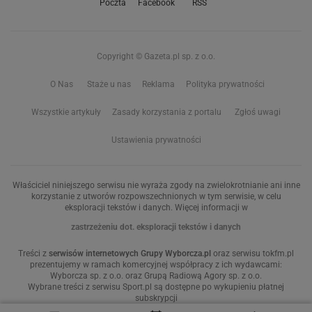
Poczta
Facebook
RSS
Copyright © Gazeta.pl sp. z o.o.
O Nas
Staże u nas
Reklama
Polityka prywatności
Wszystkie artykuły
Zasady korzystania z portalu
Zgłoś uwagi
Ustawienia prywatności
Właściciel niniejszego serwisu nie wyraża zgody na zwielokrotnianie ani inne
korzystanie z utworów rozpowszechnionych w tym serwisie, w celu
eksploracji tekstów i danych. Więcej informacji w
zastrzeżeniu dot. eksploracji tekstów i danych
Treści z
serwisów internetowych Grupy Wyborcza.pl
oraz serwisu tokfm.pl
prezentujemy w ramach komercyjnej współpracy z ich wydawcami:
Wyborcza sp. z o.o. oraz Grupą Radiową Agory sp. z o.o.
Wybrane treści z serwisu Sport.pl są dostępne po wykupieniu płatnej
subskrypcji