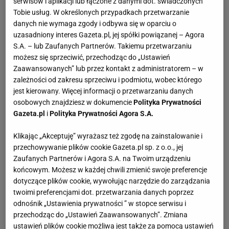
serwisów i aplikacji lub łączone z danymi dot. świadczonych
Tobie usług. W określonych przypadkach przetwarzanie
danych nie wymaga zgody i odbywa się w oparciu o
uzasadniony interes Gazeta.pl, jej spółki powiązanej – Agora
S.A. – lub Zaufanych Partnerów. Takiemu przetwarzaniu
możesz się sprzeciwić, przechodząc do „Ustawień
Zaawansowanych” lub przez kontakt z administratorem – w
zależności od zakresu sprzeciwu i podmiotu, wobec którego
jest kierowany. Więcej informacji o przetwarzaniu danych
osobowych znajdziesz w dokumencie
Polityka Prywatności
Gazeta.pl
i
Polityka Prywatności Agora S.A.
Klikając „Akceptuję” wyrażasz też zgodę na zainstalowanie i
przechowywanie plików cookie Gazeta.pl sp. z o.o., jej
Zaufanych Partnerów i Agora S.A. na Twoim urządzeniu
końcowym. Możesz w każdej chwili zmienić swoje preferencje
dotyczące plików cookie, wywołując narzędzie do zarządzania
twoimi preferencjami dot. przetwarzania danych poprzez
odnośnik „Ustawienia prywatności ” w stopce serwisu i
przechodząc do „Ustawień Zaawansowanych”. Zmiana
ustawień plików cookie możliwa jest także za pomocą ustawień