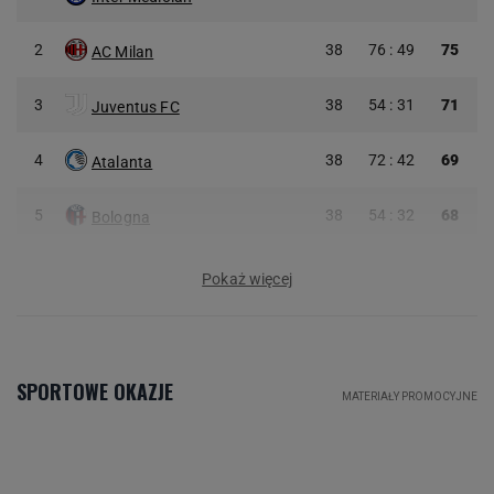
2
38
76 : 49
75
AC Milan
3
38
54 : 31
71
Juventus FC
4
38
72 : 42
69
Atalanta
5
38
54 : 32
68
Bologna
Pokaż więcej