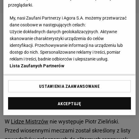
przeglądarki.
My, nasi Zaufani Partnerzy i Agora S.A. możemy przetwarzać
dane osobowe w następujących celach:
Zobacz wideo
Brzęczek nie krył wzruszenia. "Było
Użycie dokładnych danych geolokalizacyjnych. Aktywne
wiele trudnych momentów, Kuba to udźwignął"
skanowanie charakterystyki urządzenia do celów
identyfikacji. Przechowywanie informacji na urządzeniu lub
dostęp do nich. Spersonalizowane reklamy i treści, pomiar
Zieliński jednak jest potrzebny? Włosi ujawniają
reklam i treści, badnie odbiorców i ulepszanie usług.
Lista Zaufanych Partnerów
W środowy wieczór Calzona zadebiutował w roli
trenera Napoli. Jego podopieczni zremisowali z
USTAWIENIA ZAAWANSOWANE
Barceloną 1:1 i po pierwszym meczu 1/8 finału Ligi
Mistrzów nie są bez szans. Wciąż mogą awansować
AKCEPTUJĘ
do najlepszej ósemki Europy.
W
Lidze Mistrzów
nie występuje Piotr Zieliński.
Przed wiosennymi meczami został skreślony z listy