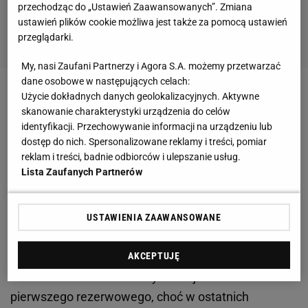
przechodząc do „Ustawień Zaawansowanych”. Zmiana
ustawień plików cookie możliwa jest także za pomocą ustawień
przeglądarki.
My, nasi Zaufani Partnerzy i Agora S.A. możemy przetwarzać
dane osobowe w następujących celach:
Użycie dokładnych danych geolokalizacyjnych. Aktywne
Zobacz wideo
Ależ słowa Bożydara Iwanowa o
skanowanie charakterystyki urządzenia do celów
reprezentacji Polski
identyfikacji. Przechowywanie informacji na urządzeniu lub
dostęp do nich. Spersonalizowane reklamy i treści, pomiar
reklam i treści, badnie odbiorców i ulepszanie usług.
Moise Kean bliski przejścia do Atletico Madryt.
Lista Zaufanych Partnerów
Milik tylko na to czekał
Jeszcze w zimowym oknie transferowym
USTAWIENIA ZAAWANSOWANE
z Juventusu niemal na pewno odejdzie Moise Kean,
a więc jeden z głównych konkurentów Polaka. To
AKCEPTUJĘ
właśnie z Włochem Milik rywalizuje o miano
pierwszego rezerwowego, choć w ostatnich