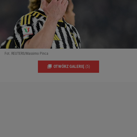
Fot. REUTERS/Massimo Pinca
OTWÓRZ GALERIĘ
(5)