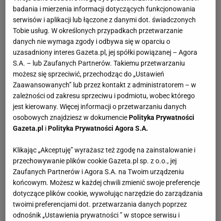
badania i mierzenia informacji dotyczących funkcjonowania
serwisów i aplikacji lub łączone z danymi dot. świadczonych
Tobie usług. W określonych przypadkach przetwarzanie
danych nie wymaga zgody i odbywa się w oparciu o
uzasadniony interes Gazeta.pl, jej spółki powiązanej – Agora
S.A. – lub Zaufanych Partnerów. Takiemu przetwarzaniu
możesz się sprzeciwić, przechodząc do „Ustawień
Zaawansowanych” lub przez kontakt z administratorem – w
zależności od zakresu sprzeciwu i podmiotu, wobec którego
jest kierowany. Więcej informacji o przetwarzaniu danych
osobowych znajdziesz w dokumencie
Polityka Prywatności
Gazeta.pl
i
Polityka Prywatności Agora S.A.
Klikając „Akceptuję” wyrażasz też zgodę na zainstalowanie i
przechowywanie plików cookie Gazeta.pl sp. z o.o., jej
Zaufanych Partnerów i Agora S.A. na Twoim urządzeniu
końcowym. Możesz w każdej chwili zmienić swoje preferencje
dotyczące plików cookie, wywołując narzędzie do zarządzania
twoimi preferencjami dot. przetwarzania danych poprzez
odnośnik „Ustawienia prywatności ” w stopce serwisu i