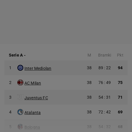
Serie A
-
M
Bramki
Pkt
1
38
89 : 22
94
Inter Mediolan
2
38
76 : 49
75
AC Milan
3
38
54 : 31
71
Juventus FC
4
38
72 : 42
69
Atalanta
5
38
54 : 32
68
Bologna