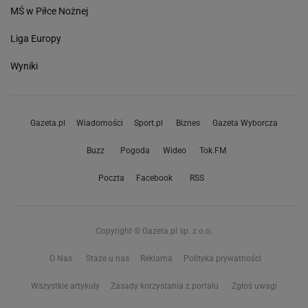
MŚ w Piłce Nożnej
Liga Europy
Wyniki
Gazeta.pl
Wiadomości
Sport.pl
Biznes
Gazeta Wyborcza
Buzz
Pogoda
Wideo
Tok.FM
Poczta
Facebook
RSS
Copyright © Gazeta.pl sp. z o.o.
O Nas
Staże u nas
Reklama
Polityka prywatności
Wszystkie artykuły
Zasady korzystania z portalu
Zgłoś uwagi