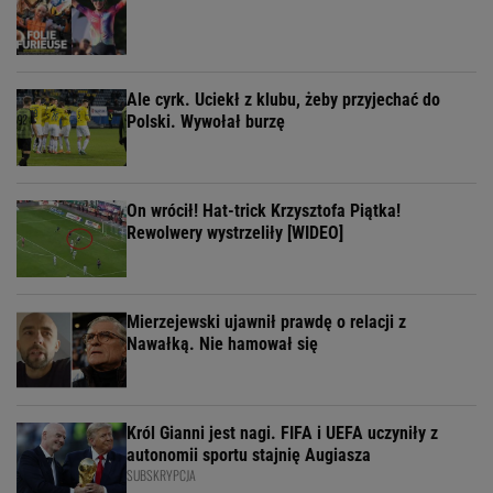
Ale cyrk. Uciekł z klubu, żeby przyjechać do
Polski. Wywołał burzę
On wrócił! Hat-trick Krzysztofa Piątka!
Rewolwery wystrzeliły [WIDEO]
Mierzejewski ujawnił prawdę o relacji z
Nawałką. Nie hamował się
Król Gianni jest nagi. FIFA i UEFA uczyniły z
autonomii sportu stajnię Augiasza
SUBSKRYPCJA