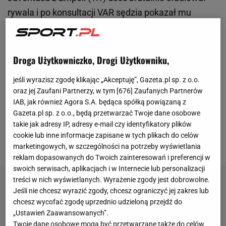
rywala i po konsultacji VAR sędzia pokazał mu
czerwony kartonik. Za tak nieodpowiedzialne
zachowanie na napastnika spadła fala krytyki. On
także posypał głowę popiołem. "Przepraszam, nie
Droga Użytkowniczko, Drogi Użytkowniku,
chciałem wpakować kolegów w kłopoty, nie miałem
jeśli wyrazisz zgodę klikając „Akceptuję”, Gazeta.pl sp. z o.o.
takiego zamiaru... Proszę o przebaczenie. Do boju
oraz jej Zaufani Partnerzy, w tym [
676
] Zaufanych Partnerów
Juve
!" -
pisał Milik na Facebooku
. Kilka godzin
IAB, jak również Agora S.A. będąca spółką powiązaną z
Gazeta.pl sp. z o.o., będą przetwarzać Twoje dane osobowe
później na jego twarzy mógł jednak zagościć
takie jak adresy IP, adresy e-mail czy identyfikatory plików
uśmiech. Pojawiła się informacja, która może
cookie lub inne informacje zapisane w tych plikach do celów
pozytywnie wpłynąć na jego pozycję w zespole.
marketingowych, w szczególności na potrzeby wyświetlania
reklam dopasowanych do Twoich zainteresowań i preferencji w
swoich serwisach, aplikacjach i w Internecie lub personalizacji
treści w nich wyświetlanych. Wyrażenie zgody jest dobrowolne.
Jeśli nie chcesz wyrazić zgody, chcesz ograniczyć jej zakres lub
chcesz wycofać zgodę uprzednio udzieloną przejdź do
„Ustawień Zaawansowanych”.
Twoje dane osobowe mogą być przetwarzane także do celów