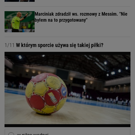
Marciniak zdradził ws. rozmowy z Messim. "Nie
byłem na to przygotowany"
1/11
W którym sporcie używa się takiej piłki?