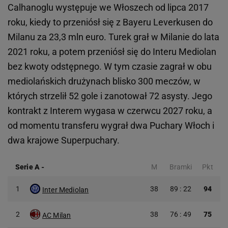
Calhanoglu występuje we Włoszech od lipca 2017
roku, kiedy to przeniósł się z Bayeru Leverkusen do
Milanu za 23,3 mln euro. Turek grał w Milanie do lata
2021 roku, a potem przeniósł się do Interu Mediolan
bez kwoty odstępnego. W tym czasie zagrał w obu
mediolańskich drużynach blisko 300 meczów, w
których strzelił 52 gole i zanotował 72 asysty. Jego
kontrakt z Interem wygasa w czerwcu 2027 roku, a
od momentu transferu wygrał dwa Puchary Włoch i
dwa krajowe Superpuchary.
Serie A
-
M
Bramki
Pkt
1
38
89 : 22
94
Inter Mediolan
2
38
76 : 49
75
AC Milan