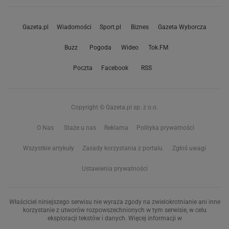
Gazeta.pl
Wiadomości
Sport.pl
Biznes
Gazeta Wyborcza
Buzz
Pogoda
Wideo
Tok.FM
Poczta
Facebook
RSS
Copyright © Gazeta.pl sp. z o.o.
O Nas
Staże u nas
Reklama
Polityka prywatności
Wszystkie artykuły
Zasady korzystania z portalu
Zgłoś uwagi
Ustawienia prywatności
Właściciel niniejszego serwisu nie wyraża zgody na zwielokrotnianie ani inne
korzystanie z utworów rozpowszechnionych w tym serwisie, w celu
eksploracji tekstów i danych. Więcej informacji w