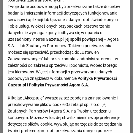
Simone Inzaghiego jest liderem
ligi
włoskiej z 44
Twoje dane osobowe mogą być przetwarzane także do celów
punktami i ma cztery punkty przewagi nad drugim
badania i mierzenia informacji dotyczących funkcjonowania
Juventusem i jedenaście nad trzecim
Milanem
.
serwisów i aplikacji lub łączone z danymi dot. świadczonych
Tobie usług. W określonych przypadkach przetwarzanie
Dodatkowo Inter jest w
grze
w Lidze Mistrzów, gdzie
danych nie wymaga zgody i odbywa się w oparciu o
zagra w 1/8 finału z Atletico Madryt. Do tej pory Inter
uzasadniony interes Gazeta.pl, jej spółki powiązanej – Agora
przegrał tylko dwa mecze w sezonie - najpierw 1:2 z
S.A. – lub Zaufanych Partnerów. Takiemu przetwarzaniu
możesz się sprzeciwić, przechodząc do „Ustawień
Sassuolo w Serie A, a potem 1:2 z Bolonią w 1/8
Zaawansowanych” lub przez kontakt z administratorem – w
finału Pucharu Włoch.
zależności od zakresu sprzeciwu i podmiotu, wobec którego
jest kierowany. Więcej informacji o przetwarzaniu danych
osobowych znajdziesz w dokumencie
Polityka Prywatności
Gazeta.pl
i
Polityka Prywatności Agora S.A.
Klikając „Akceptuję” wyrażasz też zgodę na zainstalowanie i
przechowywanie plików cookie Gazeta.pl sp. z o.o., jej
Zaufanych Partnerów i Agora S.A. na Twoim urządzeniu
końcowym. Możesz w każdej chwili zmienić swoje preferencje
dotyczące plików cookie, wywołując narzędzie do zarządzania
twoimi preferencjami dot. przetwarzania danych poprzez