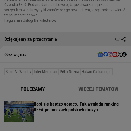
Dziękujemy za przeczytanie
Obserwuj nas
Serie A
Włochy
Inter Mediolan
Piłka Nożna
Hakan Calhanoglu
POLECAMY
WIĘCEJ TEMATÓW
Robi się bardzo gorąco. Tak wygląda ranking
UEFA po meczach polskich drużyn