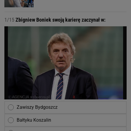
1/15
Zbigniew Boniek swoją karierę zaczynał w:
Zawiszy Bydgoszcz
Bałtyku Koszalin