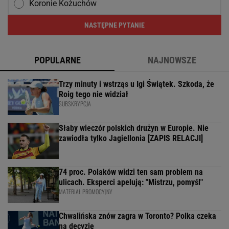
Koronie Kożuchów
NASTĘPNE PYTANIE
POPULARNE
NAJNOWSZE
Trzy minuty i wstrząs u Igi Świątek. Szkoda, że
Roig tego nie widział
SUBSKRYPCJA
Słaby wieczór polskich drużyn w Europie. Nie
zawiodła tylko Jagiellonia [ZAPIS RELACJI]
74 proc. Polaków widzi ten sam problem na
ulicach. Eksperci apelują: "Mistrzu, pomyśl"
MATERIAŁ PROMOCYJNY
Chwalińska znów zagra w Toronto? Polka czeka
na decyzję