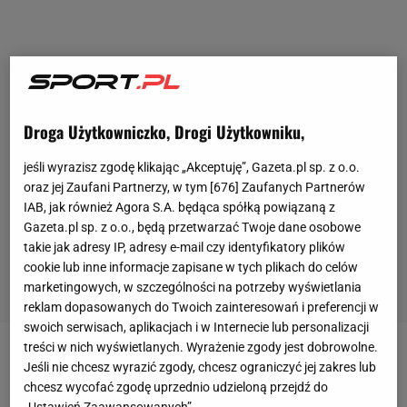
Droga Użytkowniczko, Drogi Użytkowniku,
jeśli wyrazisz zgodę klikając „Akceptuję”, Gazeta.pl sp. z o.o.
oraz jej Zaufani Partnerzy, w tym [
676
] Zaufanych Partnerów
IAB, jak również Agora S.A. będąca spółką powiązaną z
Gazeta.pl sp. z o.o., będą przetwarzać Twoje dane osobowe
takie jak adresy IP, adresy e-mail czy identyfikatory plików
cookie lub inne informacje zapisane w tych plikach do celów
marketingowych, w szczególności na potrzeby wyświetlania
reklam dopasowanych do Twoich zainteresowań i preferencji w
swoich serwisach, aplikacjach i w Internecie lub personalizacji
treści w nich wyświetlanych. Wyrażenie zgody jest dobrowolne.
Inter Mediolan jest na dobrej drodze do wywalczenia
Jeśli nie chcesz wyrazić zgody, chcesz ograniczyć jej zakres lub
chcesz wycofać zgodę uprzednio udzieloną przejdź do
mistrzostwa Włoch. Zespół prowadzony przez
„Ustawień Zaawansowanych”.