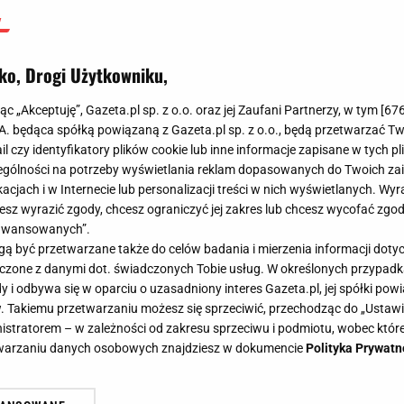
ko, Drogi Użytkowniku,
jąc „Akceptuję”, Gazeta.pl sp. z o.o. oraz jej Zaufani Partnerzy, w tym [
67
.A. będąca spółką powiązaną z Gazeta.pl sp. z o.o., będą przetwarzać T
ail czy identyfikatory plików cookie lub inne informacje zapisane w tych p
gólności na potrzeby wyświetlania reklam dopasowanych do Twoich zain
acjach i w Internecie lub personalizacji treści w nich wyświetlanych. Wyr
cesz wyrazić zgody, chcesz ograniczyć jej zakres lub chcesz wycofać zgo
aawansowanych”.
 być przetwarzane także do celów badania i mierzenia informacji dot
 łączone z danymi dot. świadczonych Tobie usług. W określonych przypad
i odbywa się w oparciu o uzasadniony interes Gazeta.pl, jej spółki powi
. Takiemu przetwarzaniu możesz się sprzeciwić, przechodząc do „Ust
nistratorem – w zależności od zakresu sprzeciwu i podmiotu, wobec które
etwarzaniu danych osobowych znajdziesz w dokumencie
Polityka Prywatn