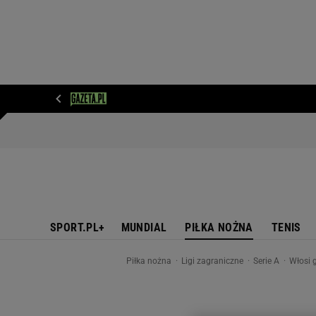
WIADOMOŚCI
NEXT
SPORT
PLOTEK
D
SPORT.PL+
MUNDIAL
PIŁKA NOŻNA
TENIS
Piłka nożna
Ligi zagraniczne
Serie A
Włosi 