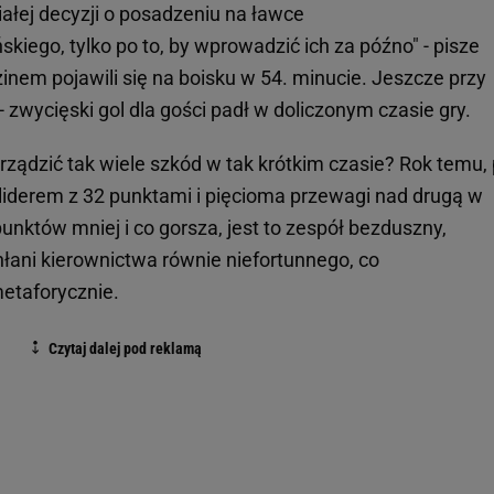
ałej decyzji o posadzeniu na ławce
kiego, tylko po to, by wprowadzić ich za późno" - pisze
uzinem pojawili się na boisku w 54. minucie. Jeszcze przy
 - zwycięski gol dla gości padł w doliczonym czasie gry.
rządzić tak wiele szkód w tak krótkim czasie? Rok temu,
o liderem z 32 punktami i pięcioma przewagi nad drugą w
 punktów mniej i co gorsza, jest to zespół bezduszny,
łani kierownictwa równie niefortunnego, co
etaforycznie.