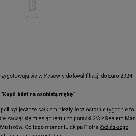
przygotowują się w Kosowie do kwalifikacji do Euro 2024
 "Kupił bilet na osobistą mękę"
i był jeszcze całkiem niezły, lecz ostatnie tygodnie to
bre zaczął się miesiąc temu od porażki 2:3 z Realem Mad
i Mistrzów. Od tego momentu ekipa Piotra
Zielińskiego
ntując coraz gorszy futbol.