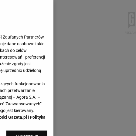
6
] Zaufanych Partnerów
woje dane osobowe takie
likach do celów
teresowań i preferencji
ażenie zgody jest
dę uprzednio udzieloną
yczących funkcjonowania
kach przetwarzanie
ązanej – Agora S.A. –
awień Zaawansowanych”
go jest kierowany.
ości Gazeta.pl
i
Polityka