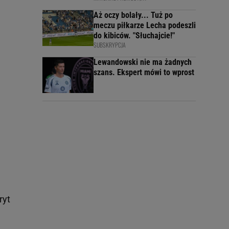
Aż oczy bolały... Tuż po
meczu piłkarze Lecha podeszli
do kibiców. "Słuchajcie!"
SUBSKRYPCJA
Lewandowski nie ma żadnych
szans. Ekspert mówi to wprost
ryt