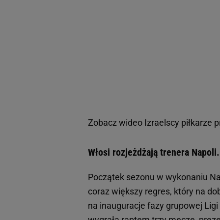
Zobacz wideo
Izraelscy piłkarze 
Włosi rozjeżdżają trenera Napoli.
Początek sezonu w wykonaniu Napol
coraz większy regres, który na do
na inauguracje fazy grupowej Lig
wygrała raptem trzy mecze, preze