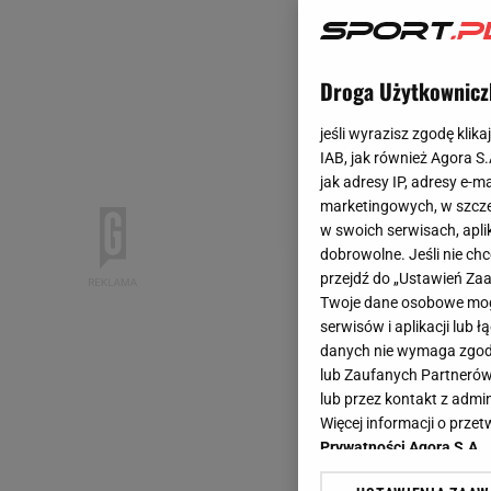
Droga Użytkownicz
jeśli wyrazisz zgodę klika
IAB, jak również Agora S
jak adresy IP, adresy e-m
marketingowych, w szcze
w swoich serwisach, aplik
dobrowolne. Jeśli nie ch
przejdź do „Ustawień Z
Twoje dane osobowe mogą
serwisów i aplikacji lub
danych nie wymaga zgody 
lub Zaufanych Partnerów
lub przez kontakt z admi
Więcej informacji o prz
Prywatności Agora S.A.