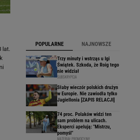
POPULARNE
NAJNOWSZE
lat.
k
Trzy minuty i wstrząs u Igi
Świątek. Szkoda, że Roig tego
ni
nie widział
SUBSKRYPCJA
Słaby wieczór polskich drużyn
w Europie. Nie zawiodła tylko
Jagiellonia [ZAPIS RELACJI]
74 proc. Polaków widzi ten
sam problem na ulicach.
Eksperci apelują: "Mistrzu,
pomyśl"
MATERIAŁ PROMOCYJNY