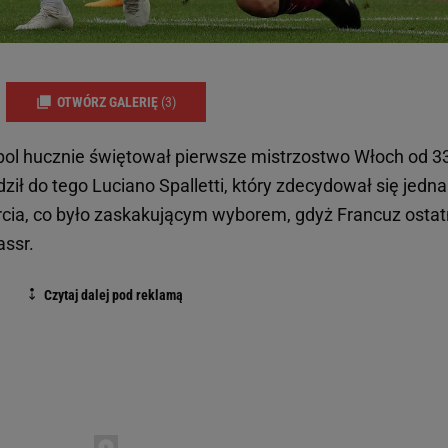
OTWÓRZ GALERIĘ
(3)
ol hucznie świętował pierwsze mistrzostwo Włoch od 33 
ł do tego Luciano Spalletti, który zdecydował się jedna
arcia, co było zaskakującym wyborem, gdyż Francuz ostat
assr.