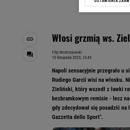
USTAWIENIA ZAA
Klikając „Akceptuję” wyra
Zaufanych Partnerów i A
dotyczące plików cookie,
odnośnik „Ustawienia pr
plików cookie możliwa je
Włosi grzmią ws. Zie
My, nasi Zaufani Partne
Użycie dokładnych danych
Przechowywanie informacji
Filip Modrzejewski
13 listopada 2023, 10:45
badnie odbiorców i uleps
Napoli sensacyjnie przegrało u s
Rudiego Garcii wisi na włosku. 
Zieliński, który wszedł z ławki 
bezbramkowym remisie - lecz na p
gdy zdecydował się posadzić na 
Gazzetta dello Sport".