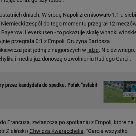
tatnich dniach. W środę Napoli zremisowało 1:1 u siebi
. Niemiecki zespół do tego momentu przegrał 12 meczów
:4 Bayerowi Leverkusen - to pokazuje skalę wpadki włoski
yjnie przegrała 0:1 z Empoli. Drużyna Bartosza
kiewicza jest jedną z najgorszych w
lidze
. Nic dziwnego,
hyliła i media już donoszą o zwolnieniu Rudiego Garcii.
y przez kandydata do spadku. Polak "osłabił
o Francuza, zwłaszcza po spotkaniu z Empoli, które na
r Zieliński i
Chwicza Kwaracchelia
. "Garcia wszystko