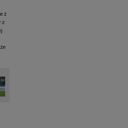
e z
 z
ej
 że