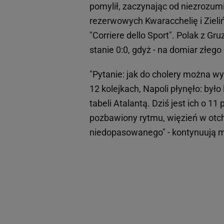
pomylił, zaczynając od niezrozumi
rezerwowych Kwaracchelię i Zielińs
"Corriere dello Sport". Polak z Gr
stanie 0:0, gdyż - na domiar złego
"Pytanie: jak do cholery można wy
12 kolejkach, Napoli płynęło: był
tabeli Atalantą. Dziś jest ich o 11
pozbawiony rytmu, więzień w otch
niedopasowanego" - kontynuują m