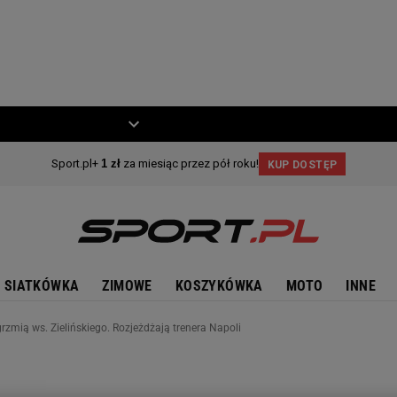
ZIECKO
MOTO
SIATKÓWKA
ZIMOWE
KOSZYKÓWKA
MOTO
INNE
grzmią ws. Zielińskiego. Rozjeżdżają trenera Napoli