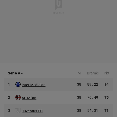
Serie A
-
M
Bramki
Pkt
1
38
89 : 22
94
Inter Mediolan
2
38
76 : 49
75
AC Milan
3
38
54 : 31
71
Juventus FC