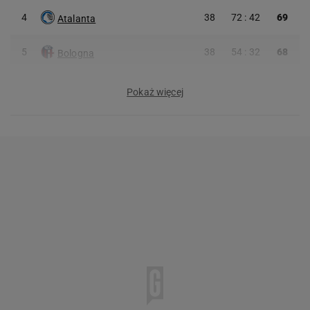
4
38
72 : 42
69
Atalanta
5
38
54 : 32
68
Bologna
Pokaż więcej