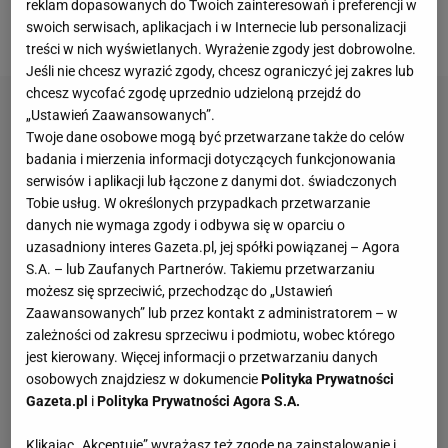
wciąż ma wiele niejasności - donosi "La Gazzetta
reklam dopasowanych do Twoich zainteresowań i preferencji w
swoich serwisach, aplikacjach i w Internecie lub personalizacji
dello Sport".
treści w nich wyświetlanych. Wyrażenie zgody jest dobrowolne.
Jeśli nie chcesz wyrazić zgody, chcesz ograniczyć jej zakres lub
chcesz wycofać zgodę uprzednio udzieloną przejdź do
„Ustawień Zaawansowanych”.
Twoje dane osobowe mogą być przetwarzane także do celów
badania i mierzenia informacji dotyczących funkcjonowania
serwisów i aplikacji lub łączone z danymi dot. świadczonych
Tobie usług. W określonych przypadkach przetwarzanie
danych nie wymaga zgody i odbywa się w oparciu o
uzasadniony interes Gazeta.pl, jej spółki powiązanej – Agora
S.A. – lub Zaufanych Partnerów. Takiemu przetwarzaniu
możesz się sprzeciwić, przechodząc do „Ustawień
Zaawansowanych” lub przez kontakt z administratorem – w
zależności od zakresu sprzeciwu i podmiotu, wobec którego
jest kierowany. Więcej informacji o przetwarzaniu danych
osobowych znajdziesz w dokumencie
Polityka Prywatności
Gazeta.pl
i
Polityka Prywatności Agora S.A.
Klikając „Akceptuję” wyrażasz też zgodę na zainstalowanie i