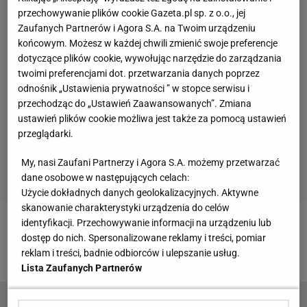
przechowywanie plików cookie Gazeta.pl sp. z o.o., jej
Zaufanych Partnerów i Agora S.A. na Twoim urządzeniu
końcowym. Możesz w każdej chwili zmienić swoje preferencje
dotyczące plików cookie, wywołując narzędzie do zarządzania
twoimi preferencjami dot. przetwarzania danych poprzez
odnośnik „Ustawienia prywatności ” w stopce serwisu i
przechodząc do „Ustawień Zaawansowanych”. Zmiana
ustawień plików cookie możliwa jest także za pomocą ustawień
przeglądarki.
My, nasi Zaufani Partnerzy i Agora S.A. możemy przetwarzać
dane osobowe w następujących celach:
Użycie dokładnych danych geolokalizacyjnych. Aktywne
skanowanie charakterystyki urządzenia do celów
identyfikacji. Przechowywanie informacji na urządzeniu lub
Zobacz wideo
Probierz zaczął kadencję bardzo
dostęp do nich. Spersonalizowane reklamy i treści, pomiar
odważnie! Jeden piłkarz zawiódł na całej linii
reklam i treści, badnie odbiorców i ulepszanie usług.
Lista Zaufanych Partnerów