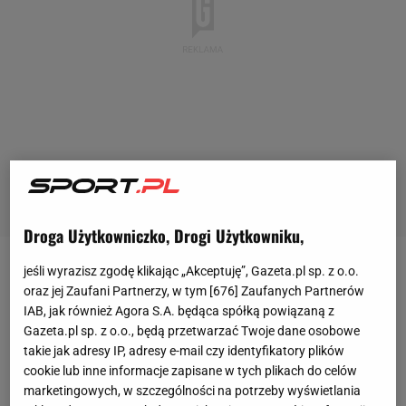
Droga Użytkowniczko, Drogi Użytkowniku,
jeśli wyrazisz zgodę klikając „Akceptuję”, Gazeta.pl sp. z o.o.
- Po
meczu
znaleziono ciało 42-letniego Antonio
oraz jej Zaufani Partnerzy, w tym [
676
] Zaufanych Partnerów
Scotto Di Luzio, niekaranego mężczyzny
IAB, jak również Agora S.A. będąca spółką powiązaną z
mieszkającego w Bacoli. Ciało leżało na
Gazeta.pl sp. z o.o., będą przetwarzać Twoje dane osobowe
takie jak adresy IP, adresy e-mail czy identyfikatory plików
opuszczonym parkingu pod sektorem gościnnym
cookie lub inne informacje zapisane w tych plikach do celów
stadionu Maradony. Ale ta makabryczna sytuacja
marketingowych, w szczególności na potrzeby wyświetlania