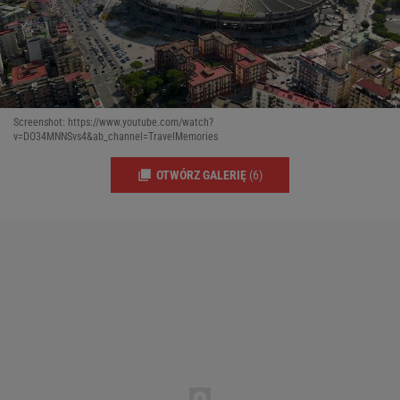
Screenshot: https://www.youtube.com/watch?
v=DO34MNNSvs4&ab_channel=TravelMemories
OTWÓRZ GALERIĘ
(6)