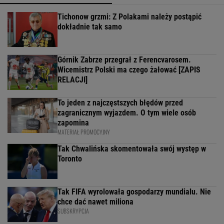
Tichonow grzmi: Z Polakami należy postąpić
dokładnie tak samo
Górnik Zabrze przegrał z Ferencvarosem.
Wicemistrz Polski ma czego żałować [ZAPIS
RELACJI]
To jeden z najczęstszych błędów przed
zagranicznym wyjazdem. O tym wiele osób
zapomina
MATERIAŁ PROMOCYJNY
Tak Chwalińska skomentowała swój występ w
Toronto
Tak FIFA wyrolowała gospodarzy mundialu. Nie
chce dać nawet miliona
SUBSKRYPCJA