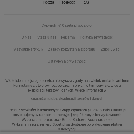
Poczta
Facebook
RSS
Copyright © Gazeta.pl sp. z o.o.
O Nas
Staże u nas
Reklama
Polityka prywatności
Wszystkie artykuły
Zasady korzystania z portalu
Zgłoś uwagi
Ustawienia prywatności
Właściciel niniejszego serwisu nie wyraża zgody na zwielokrotnianie ani inne
korzystanie z utworów rozpowszechnionych w tym serwisie, w celu
eksploracji tekstów i danych. Więcej informacji w
zastrzeżeniu dot. eksploracji tekstów i danych
Treści z
serwisów internetowych Grupy Wyborcza.pl
oraz serwisu tokfm.pl
prezentujemy w ramach komercyjnej współpracy z ich wydawcami:
Wyborcza sp. z o.o. oraz Grupą Radiową Agory sp. z o.o.
Wybrane treści z serwisu Sport.pl są dostępne po wykupieniu płatnej
subskrypcji