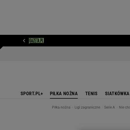
WIADOMOŚCI
NEXT
SPORT
PLOTEK
D
SPORT.PL+
PIŁKA NOŻNA
TENIS
SIATKÓWKA
Piłka nożna
Ligi zagraniczne
Serie A
Nie chc