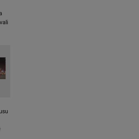
a
vali
tusu
ł