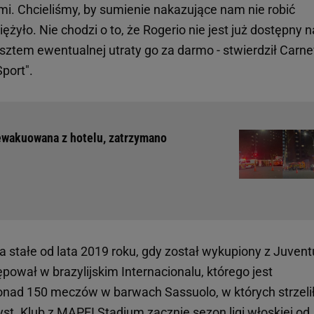
i. Chcieliśmy, by sumienie nakazujące nam nie robić
yło. Nie chodzi o to, że Rogerio nie jest już dostępny n
kosztem ewentualnej utraty go za darmo - stwierdził Carne
port".
ewakuowana z hotelu, zatrzymano
a stałe od lata 2019 roku, gdy został wykupiony z Juven
pował w brazylijskim Internacionalu, którego jest
nad 150 meczów w barwach Sassuolo, w których strzeli
st. Klub z MAPEI Stadium zacznie sezon ligi włoskiej od