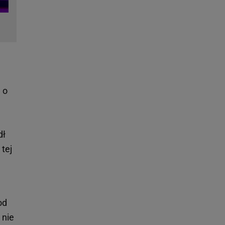
 o
dł
tej
od
 nie