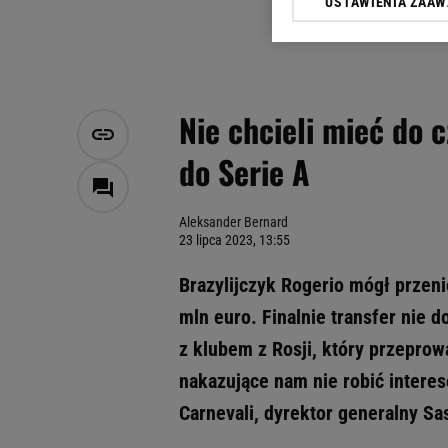
USTAWIENIA ZAA
Klikając „Akceptuję” wyra
Zaufanych Partnerów i A
dotyczące plików cookie,
odnośnik „Ustawienia pr
plików cookie możliwa je
Nie chcieli mieć do 
My, nasi Zaufani Partne
do Serie A
Użycie dokładnych danych
Przechowywanie informacji
badnie odbiorców i uleps
Aleksander Bernard
23 lipca 2023, 13:55
Brazylijczyk Rogerio mógł przen
mln euro. Finalnie transfer nie 
z klubem z Rosji, który przeprow
nakazujące nam nie robić intere
Carnevali, dyrektor generalny Sa