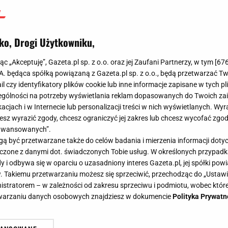
ko, Drogi Użytkowniku,
jąc „Akceptuję”, Gazeta.pl sp. z o.o. oraz jej Zaufani Partnerzy, w tym [
67
.A. będąca spółką powiązaną z Gazeta.pl sp. z o.o., będą przetwarzać T
ail czy identyfikatory plików cookie lub inne informacje zapisane w tych p
gólności na potrzeby wyświetlania reklam dopasowanych do Twoich zain
acjach i w Internecie lub personalizacji treści w nich wyświetlanych. Wyr
cesz wyrazić zgody, chcesz ograniczyć jej zakres lub chcesz wycofać zgo
aawansowanych”.
 być przetwarzane także do celów badania i mierzenia informacji dot
 łączone z danymi dot. świadczonych Tobie usług. W określonych przypad
i odbywa się w oparciu o uzasadniony interes Gazeta.pl, jej spółki powi
. Takiemu przetwarzaniu możesz się sprzeciwić, przechodząc do „Ust
nistratorem – w zależności od zakresu sprzeciwu i podmiotu, wobec które
etwarzaniu danych osobowych znajdziesz w dokumencie
Polityka Prywatn