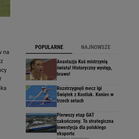
POPULARNE
NAJNOWSZE
w na
rz
Anastazja Kuś mistrzynią
świata! Historyczny występ,
ocy
brawo!
W
aka
Rozstrzygnęli mecz Igi
Świątek z Kostiuk. Koniec w
trzech setach
Pierwszy etap GAT
zakończony. To strategiczna
inwestycja dla polskiego
eksportu