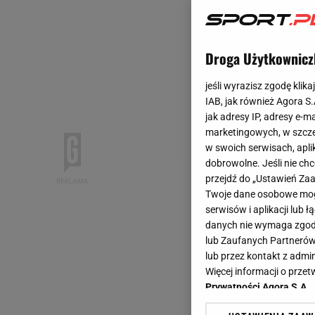
Droga Użytkownicz
jeśli wyrazisz zgodę klika
IAB, jak również Agora S
jak adresy IP, adresy e-m
marketingowych, w szcze
w swoich serwisach, aplik
dobrowolne. Jeśli nie ch
przejdź do „Ustawień Z
Twoje dane osobowe mogą
serwisów i aplikacji lub
danych nie wymaga zgody 
lub Zaufanych Partnerów
lub przez kontakt z admi
Więcej informacji o prz
Prywatności Agora S.A.