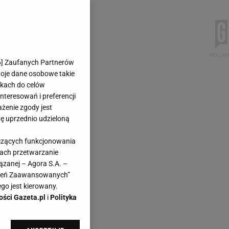
6
] Zaufanych Partnerów
woje dane osobowe takie
likach do celów
teresowań i preferencji
ażenie zgody jest
dę uprzednio udzieloną
yczących funkcjonowania
kach przetwarzanie
ązanej – Agora S.A. –
awień Zaawansowanych”
go jest kierowany.
ości Gazeta.pl
i
Polityka