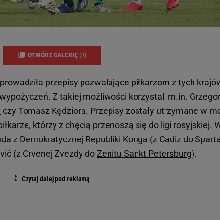
OTWÓRZ GALERIĘ
(3)
wprowadziła przepisy pozwalające piłkarzom z tych krajó
 wypożyczeń. Z takiej możliwości korzystali m.in. Grzego
i
czy Tomasz Kędziora. Przepisy zostały utrzymane w m
iłkarze, którzy z chęcią przenoszą się do
ligi
rosyjskiej. 
nda z Demokratycznej Republiki Konga (z Cadiz do Spart
vić (z Crvenej Zvezdy do
Zenitu Sankt Petersburg
).