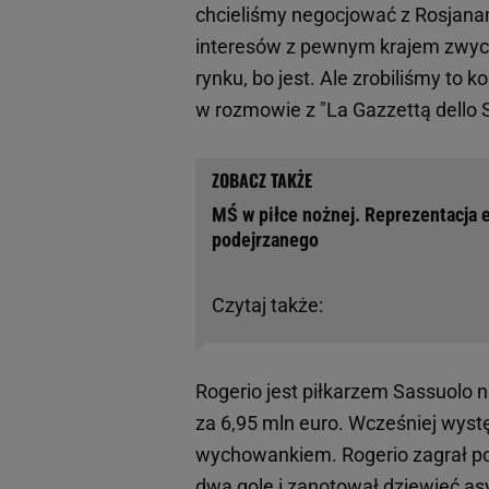
chcieliśmy negocjować z Rosjanam
interesów z pewnym krajem zwycięż
rynku, bo jest. Ale zrobiliśmy to 
w rozmowie z "La Gazzettą dello S
MŚ w piłce nożnej. Reprezentacja 
podejrzanego
Czytaj także:
Rogerio jest piłkarzem Sassuolo n
za 6,95 mln euro. Wcześniej wystę
wychowankiem. Rogerio zagrał po
dwa gole i zanotował dziewięć asy