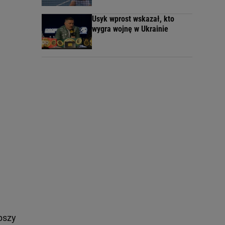
Usyk wprost wskazał, kto
wygra wojnę w Ukrainie
pszy