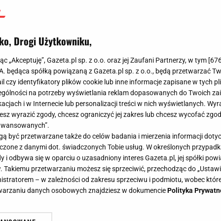
ko, Drogi Użytkowniku,
jąc „Akceptuję”, Gazeta.pl sp. z o.o. oraz jej Zaufani Partnerzy, w tym [
67
.A. będąca spółką powiązaną z Gazeta.pl sp. z o.o., będą przetwarzać T
ail czy identyfikatory plików cookie lub inne informacje zapisane w tych p
gólności na potrzeby wyświetlania reklam dopasowanych do Twoich zain
acjach i w Internecie lub personalizacji treści w nich wyświetlanych. Wyr
cesz wyrazić zgody, chcesz ograniczyć jej zakres lub chcesz wycofać zgo
aawansowanych”.
 być przetwarzane także do celów badania i mierzenia informacji dot
 łączone z danymi dot. świadczonych Tobie usług. W określonych przypad
i odbywa się w oparciu o uzasadniony interes Gazeta.pl, jej spółki powi
. Takiemu przetwarzaniu możesz się sprzeciwić, przechodząc do „Ust
nistratorem – w zależności od zakresu sprzeciwu i podmiotu, wobec które
etwarzaniu danych osobowych znajdziesz w dokumencie
Polityka Prywatn