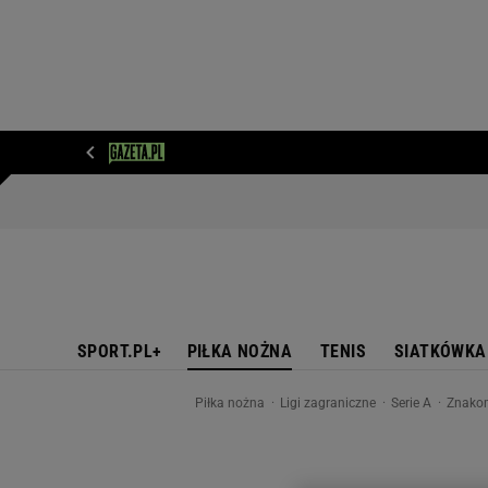
WIADOMOŚCI
NEXT
SPORT
PLOTEK
D
SPORT.PL+
PIŁKA NOŻNA
TENIS
SIATKÓWKA
Piłka nożna
Ligi zagraniczne
Serie A
Znakom