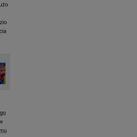
dużo
zio
cia
ego
 w
emu