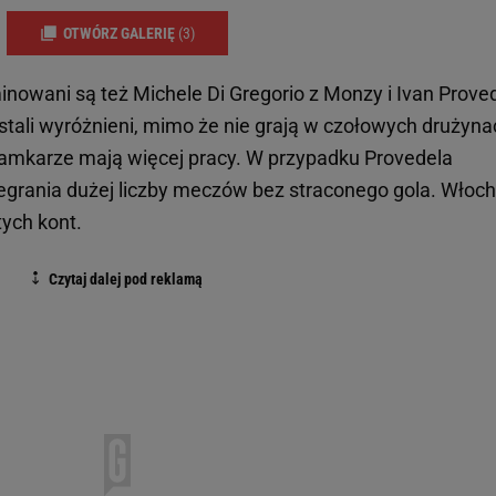
OTWÓRZ GALERIĘ
(3)
owani są też Michele Di Gregorio z Monzy i Ivan Proved
ostali wyróżnieni, mimo że nie grają w czołowych drużyna
ramkarze mają więcej pracy. W przypadku Provedela
egrania dużej liczby meczów bez straconego gola. Włoc
ych kont.