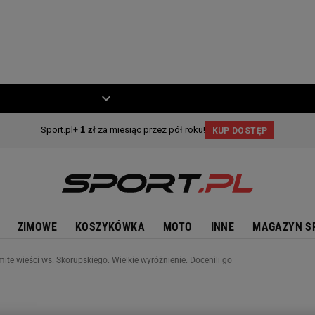
ZIECKO
MOTO
ZIMOWE
KOSZYKÓWKA
MOTO
INNE
MAGAZYN S
ite wieści ws. Skorupskiego. Wielkie wyróżnienie. Docenili go