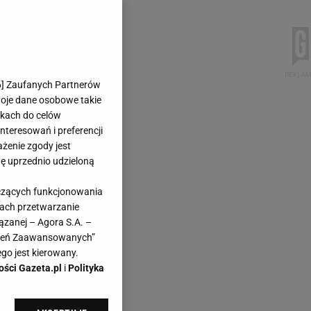
6
] Zaufanych Partnerów
woje dane osobowe takie
likach do celów
teresowań i preferencji
ażenie zgody jest
dę uprzednio udzieloną
yczących funkcjonowania
kach przetwarzanie
ązanej – Agora S.A. –
awień Zaawansowanych”
go jest kierowany.
ości Gazeta.pl
i
Polityka