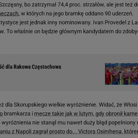
częsny, bo zatrzymał 74,4 proc. strzałów, ale jest też 
eczach
, w których na jego bramkę oddano 90 uderzeń.
ystyce jest jednak inny nominowany. Ivan Provedel z La
łów. To właśnie on będzie głównym kandydatem do zdoby
ść dla Rakowa Częstochowa
 dla Skorupskiego wielkie wyróżnienie. Widać, że Włosi
go
bramkarza i
mecze takie jak w lutym, gdy obronił karn
 wyróżnienia nie stanął mu nawet duży błąd popełniony
aniu z Napoli zagrał prosto do... Victora Osimhena, któr