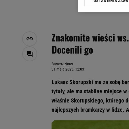
USTAWIENIA ZAA
Klikając „Akceptuję” wyra
Zaufanych Partnerów i A
dotyczące plików cookie,
odnośnik „Ustawienia pr
plików cookie możliwa je
Znakomite wieści ws.
My, nasi Zaufani Partne
Docenili go
Użycie dokładnych danych
Przechowywanie informacji
badnie odbiorców i uleps
Bartosz Naus
31 maja 2023, 12:03
Łukasz Skorupski ma za sobą bar
tytuły, ale ma stabilne miejsce w
właśnie Skorupskiego, którego do
najlepszych bramkarzy w lidze. 