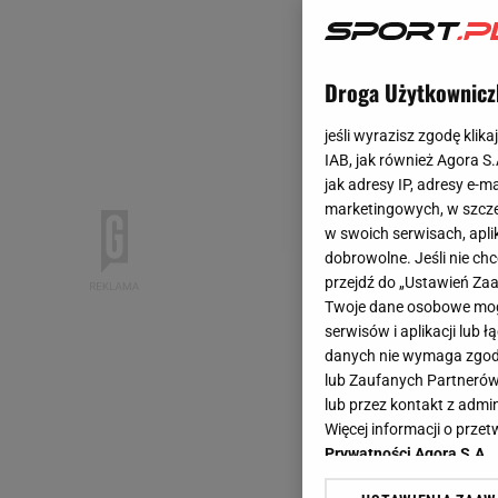
Droga Użytkownicz
jeśli wyrazisz zgodę klika
IAB, jak również Agora S
jak adresy IP, adresy e-m
marketingowych, w szcze
w swoich serwisach, aplik
dobrowolne. Jeśli nie ch
przejdź do „Ustawień Z
Twoje dane osobowe mogą
serwisów i aplikacji lub
danych nie wymaga zgody 
lub Zaufanych Partnerów
lub przez kontakt z admi
Więcej informacji o prz
Prywatności Agora S.A.