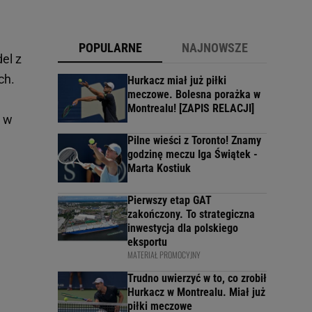
POPULARNE
NAJNOWSZE
el z
ch.
Hurkacz miał już piłki
meczowe. Bolesna porażka w
Montrealu! [ZAPIS RELACJI]
h w
Pilne wieści z Toronto! Znamy
godzinę meczu Iga Świątek -
Marta Kostiuk
Pierwszy etap GAT
zakończony. To strategiczna
inwestycja dla polskiego
eksportu
MATERIAŁ PROMOCYJNY
Trudno uwierzyć w to, co zrobił
Hurkacz w Montrealu. Miał już
piłki meczowe