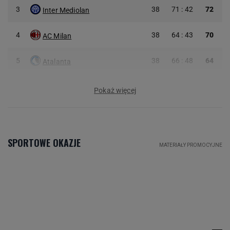
3
38
71 : 42
72
Inter Mediolan
4
38
64 : 43
70
AC Milan
5
38
66 : 48
64
Atalanta
Pokaż więcej