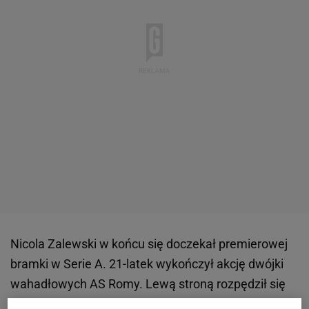
Nicola Zalewski w końcu się doczekał premierowej
bramki w Serie A. 21-latek wykończył akcję dwójki
wahadłowych AS Romy. Lewą stroną rozpędził się
Leonardo Spinazzola i posłał dośrodkowanie spod