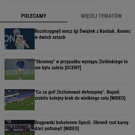
POLECAMY
WIĘCEJ TEMATÓW
Rozstrzygnęli mecz Igi Świątek z Kostiuk. Koniec
w dwóch setach
"Skromny" w przypadku występu Zielińskiego to
nie była zaleta [OCENY]
"Co za gol! Zezłomował defensywę". Napoli
zrobiło kolejny krok do wielkiego celu [WIDEO]
Drągowski bohaterem Spezii. Obronił rzut karny.
Ależ pofrunął! [WIDEO]