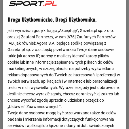
końcowej linii. Polak złożył się do strzału z woleja z
ostrego kąta, a piłka po koźle wpadła do bramki,
Droga Użytkowniczko, Drogi Użytkowniku,
lobując stojącego między słupkami Andreę
jeśli wyrazisz zgodę klikając „Akceptuję”, Gazeta.pl sp. z o.o.
Consigliego. Bramkarz tylko odprowadził ją
oraz jej Zaufani Partnerzy, w tym [
676
] Zaufanych Partnerów
wzrokiem i patrzył, jak wpada do siatki.
IAB, jak również Agora S.A. będąca spółką powiązaną z
Gazeta.pl sp. z o.o., będą przetwarzać Twoje dane osobowe
takie jak adresy IP, adresy e-mail czy identyfikatory plików
cookie lub inne informacje zapisane w tych plikach do celów
marketingowych, w szczególności na potrzeby wyświetlania
reklam dopasowanych do Twoich zainteresowań i preferencji w
swoich serwisach, aplikacjach i w Internecie lub personalizacji
treści w nich wyświetlanych. Wyrażenie zgody jest dobrowolne.
Jeśli nie chcesz wyrazić zgody, chcesz ograniczyć jej zakres lub
chcesz wycofać zgodę uprzednio udzieloną przejdź do
„Ustawień Zaawansowanych”.
Twoje dane osobowe mogą być przetwarzane także do celów
badania i mierzenia informacji dotyczących funkcjonowania
serwisów i aplikacji lub łączone z danymi dot. świadczonych