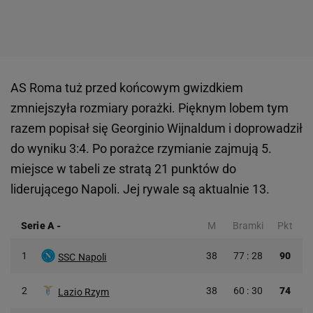
AS Roma tuż przed końcowym gwizdkiem
zmniejszyła rozmiary porażki. Pięknym lobem tym
razem popisał się Georginio Wijnaldum i doprowadził
do wyniku 3:4. Po porażce rzymianie zajmują 5.
miejsce w tabeli ze stratą 21 punktów do
liderującego Napoli. Jej rywale są aktualnie 13.
Serie A
-
M
Bramki
Pkt
1
38
77 : 28
90
SSC Napoli
2
38
60 : 30
74
Lazio Rzym