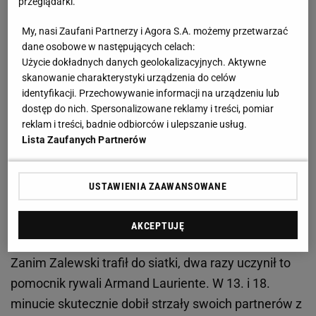
przeglądarki.
Santos szuka następcy
My, nasi Zaufani Partnerzy i Agora S.A. możemy przetwarzać
dane osobowe w następujących celach:
Nicola Zalewski w piękny sposób przelobował
Użycie dokładnych danych geolokalizacyjnych. Aktywne
skanowanie charakterystyki urządzenia do celów
bramkarza. Pierwszy gol w Serie A
identyfikacji. Przechowywanie informacji na urządzeniu lub
dostęp do nich. Spersonalizowane reklamy i treści, pomiar
Dla Nicoli Zalewskiego był do dopiero pierwszy gol w
reklam i treści, badnie odbiorców i ulepszanie usług.
rozgrywkach Serie A. Dzięki niemu AS Roma w 26.
Lista Zaufanych Partnerów
minucie odrobiła część strat w
meczu
z Sassuolo i
przegrywała już tylko 1:2.
USTAWIENIA ZAAWANSOWANE
AKCEPTUJĘ
Zanim Zalewski trafił do siatki, dwa razy uczynił to
pomocnik rywali Armand Lauriente. W 13. i 18.
minucie skutecznie dobił strzały swoich partnerów z