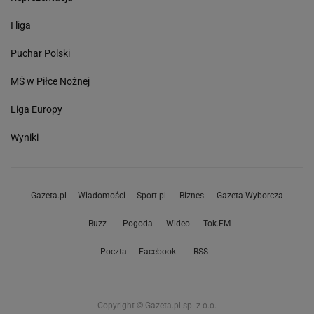
I liga
Puchar Polski
MŚ w Piłce Nożnej
Liga Europy
Wyniki
Gazeta.pl
Wiadomości
Sport.pl
Biznes
Gazeta Wyborcza
Buzz
Pogoda
Wideo
Tok.FM
Poczta
Facebook
RSS
Copyright © Gazeta.pl sp. z o.o.