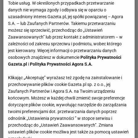
Tobie usług. W określonych przypadkach przetwarzanie
danych nie wymaga zgody i odbywa się w oparciu o
uzasadniony interes Gazeta.pl, jej spółki powiązanej – Agora
S.A. – lub Zaufanych Partnerów. Takiemu przetwarzaniu
możesz się sprzeciwić, przechodząc do „Ustawień
Zaawansowanych” lub przez kontakt z administratorem – w
zależności od zakresu sprzeciwu i podmiotu, wobec którego
jest kierowany. Więcej informacji o przetwarzaniu danych
osobowych znajdziesz w dokumencie
Polityka Prywatności
Gazeta.pl
i
Polityka Prywatności Agora S.A.
Klikając „Akceptuję” wyrażasz też zgodę na zainstalowanie i
przechowywanie plików cookie Gazeta.pl sp. z o.o., jej
Zaufanych Partnerów i Agora S.A. na Twoim urządzeniu
końcowym. Możesz w każdej chwili zmienić swoje preferencje
dotyczące plików cookie, wywołując narzędzie do zarządzania
twoimi preferencjami dot. przetwarzania danych poprzez
odnośnik „Ustawienia prywatności ” w stopce serwisu i
przechodząc do „Ustawień Zaawansowanych”. Zmiana
ustawień plików cookie możliwa jest także za pomocą ustawień
Zobacz wideo
Lewandowski schodzi ze sceny.