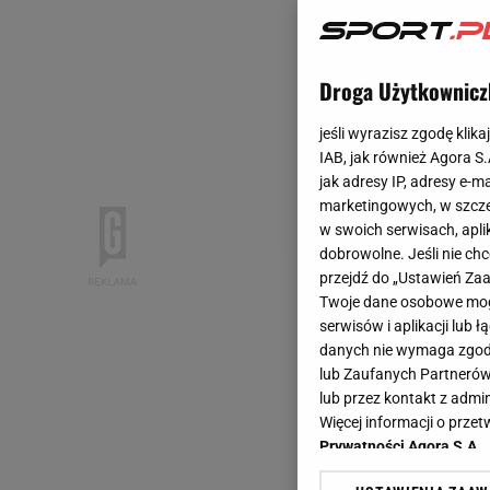
Droga Użytkownicz
jeśli wyrazisz zgodę klika
IAB, jak również Agora S
jak adresy IP, adresy e-m
marketingowych, w szcze
w swoich serwisach, aplik
dobrowolne. Jeśli nie ch
przejdź do „Ustawień Z
Twoje dane osobowe mogą
serwisów i aplikacji lub
danych nie wymaga zgody 
lub Zaufanych Partnerów
lub przez kontakt z admi
Więcej informacji o prz
Prywatności Agora S.A.