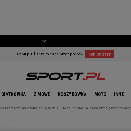
ZIECKO
MOTO
SIATKÓWKA
ZIMOWE
KOSZYKÓWKA
MOTO
INNE
lny i zarazem kuriozalny gol w Serie A. "Co za bomba". Nie udałoby się bez bramka