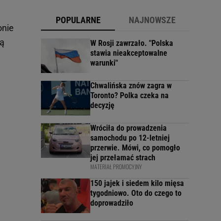
POPULARNE
NAJNOWSZE
onie
bą
W Rosji zawrzało. "Polska
stawia nieakceptowalne
warunki"
Chwalińska znów zagra w
Toronto? Polka czeka na
decyzję
Wróciła do prowadzenia
samochodu po 12-letniej
przerwie. Mówi, co pomogło
jej przełamać strach
MATERIAŁ PROMOCYJNY
150 jajek i siedem kilo mięsa
tygodniowo. Oto do czego to
doprowadziło