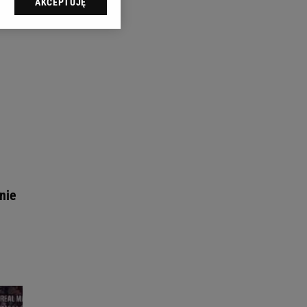
AKCEPTUJĘ
l sp. z o.o., jej
ić swoje preferencje
arzania danych poprzez
ych”. Zmiana ustawień
ach:
 celów identyfikacji.
omiar reklam i treści,
nie