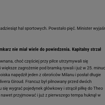
kadziesiąt hal sportowych. Powstało pięć. Minister wyjaśn
karz nie miał wiele do powiedzenia. Kapitalny strzał
nana, choć częściej przy piłce utrzymywali się
 większe zagrożenie pod bramką rywali i już w 25. minuc
boiska napędził jeden z obrońców Milanu i posłał długie
livera Giroud. Francuz był pilnowany przed dwóch
 się wygrać pojedynek główkowy i strącił piłkę do Theo
j nawet przyjmować i już z pierwszego tempa huknął w