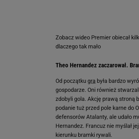
Zobacz wideo
Premier obiecał kil
dlaczego tak mało
Theo Hernandez zaczarował. Bram
Od początku
gra
była bardzo wyrów
gospodarze. Oni również stwarzali
zdobyli gola. Akcję prawą stroną 
podanie tuż przed pole karne do O
defensorów Atalanty, ale udało mu
Hernandez. Francuz nie myślał je
kierunku bramki rywali.