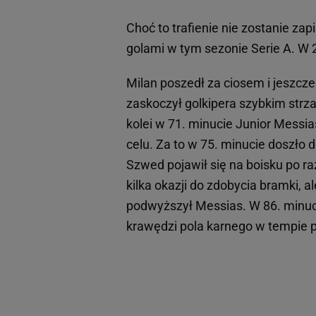
Choć to trafienie nie zostanie za
golami w tym sezonie Serie A. W 2
Milan poszedł za ciosem i jeszcze
zaskoczył golkipera szybkim strzał
kolei w 71. minucie Junior Messias
celu. Za to w 75. minucie doszło
Szwed pojawił się na boisku po r
kilka okazji do zdobycia bramki, a
podwyższył Messias. W 86. minuci
krawędzi pola karnego w tempie 