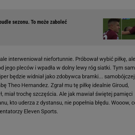
pudle sezonu. To może zaboleć
ale interweniował niefortunnie. Próbował wybić piłkę, ale
 od jego pleców i wpadła w dolny lewy róg siatki. Tym s
er będzie widniał jako zdobywca bramki... samobójczej.
bę Theo Hernandez. Zgrał mu tę piłkę idealnie Giroud,
ł, miał trochę szczęścia. Ale jak mawiał świętej pamięci
lanu, kto uderza z dystansu, nie popełnia błędu. Wooow, c
mentatorzy Eleven Sports.