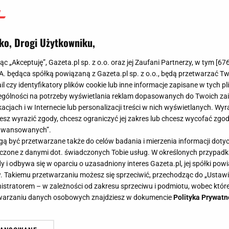
ko, Drogi Użytkowniku,
jąc „Akceptuję”, Gazeta.pl sp. z o.o. oraz jej Zaufani Partnerzy, w tym [
67
.A. będąca spółką powiązaną z Gazeta.pl sp. z o.o., będą przetwarzać T
ail czy identyfikatory plików cookie lub inne informacje zapisane w tych p
gólności na potrzeby wyświetlania reklam dopasowanych do Twoich zain
acjach i w Internecie lub personalizacji treści w nich wyświetlanych. Wyr
cesz wyrazić zgody, chcesz ograniczyć jej zakres lub chcesz wycofać zgo
aawansowanych”.
 być przetwarzane także do celów badania i mierzenia informacji dot
 łączone z danymi dot. świadczonych Tobie usług. W określonych przypad
i odbywa się w oparciu o uzasadniony interes Gazeta.pl, jej spółki powi
. Takiemu przetwarzaniu możesz się sprzeciwić, przechodząc do „Ust
nistratorem – w zależności od zakresu sprzeciwu i podmiotu, wobec które
etwarzaniu danych osobowych znajdziesz w dokumencie
Polityka Prywatn