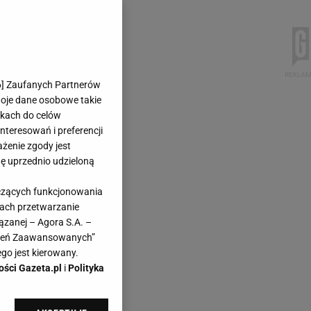
6
] Zaufanych Partnerów
woje dane osobowe takie
likach do celów
teresowań i preferencji
ażenie zgody jest
dę uprzednio udzieloną
yczących funkcjonowania
kach przetwarzanie
ązanej – Agora S.A. –
awień Zaawansowanych”
go jest kierowany.
ości Gazeta.pl
i
Polityka