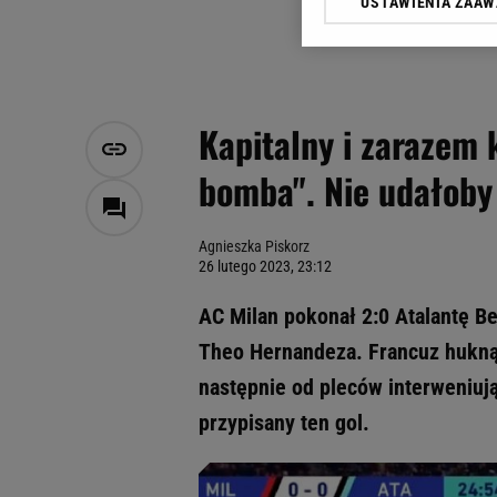
USTAWIENIA ZAA
Klikając „Akceptuję” wyra
Zaufanych Partnerów i A
dotyczące plików cookie,
odnośnik „Ustawienia pr
plików cookie możliwa je
Kapitalny i zarazem k
My, nasi Zaufani Partne
bomba". Nie udałoby
Użycie dokładnych danych
Przechowywanie informacji
badnie odbiorców i uleps
Agnieszka Piskorz
26 lutego 2023, 23:12
AC Milan pokonał 2:0 Atalantę B
Theo Hernandeza. Francuz huknął 
następnie od pleców interweniuj
przypisany ten gol.