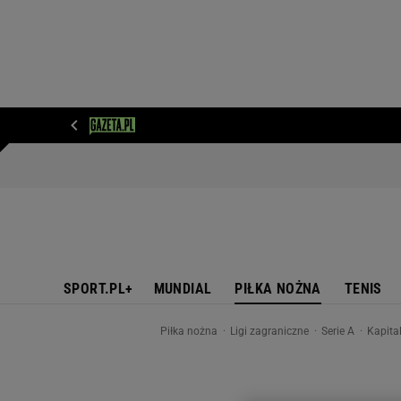
WIADOMOŚCI
NEXT
SPORT
PLOTEK
D
SPORT.PL+
MUNDIAL
PIŁKA NOŻNA
TENIS
Piłka nożna
Ligi zagraniczne
Serie A
Kapita