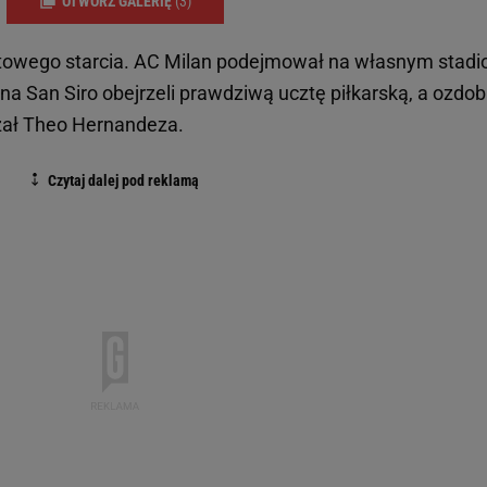
OTWÓRZ GALERIĘ
(3)
hitowego starcia. AC Milan podejmował na własnym stadi
na San Siro obejrzeli prawdziwą ucztę piłkarską, a ozdo
rzał Theo Hernandeza.