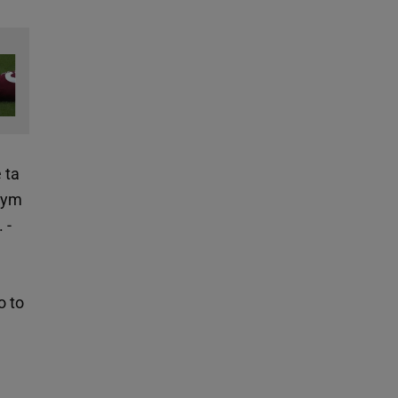
 ta
amym
 -
o to