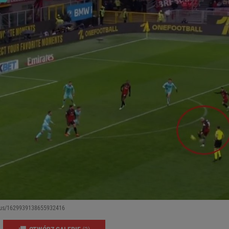
atus/1629939138655932416