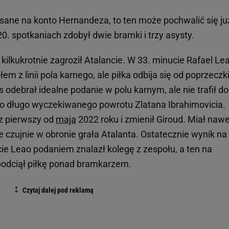
pisane na konto Hernandeza, to ten może pochwalić się ju
0. spotkaniach zdobył dwie bramki i trzy asysty.
 kilkukrotnie zagroził Atalancie. W 33. minucie Rafael Le
em z linii pola karnego, ale piłka odbija się od poprzeczki
 odebrał idealne podanie w polu karnym, ale nie trafił do
 do długo wyczekiwanego powrotu Zlatana Ibrahimovicia.
az pierwszy od
maja
2022 roku i zmienił Giroud. Miał nawe
le czujnie w obronie grała Atalanta. Ostatecznie wynik na
e Leao podaniem znalazł kolegę z zespołu, a ten na
podciął piłkę ponad bramkarzem.