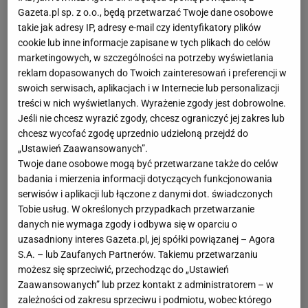
wtedy pojawiła się oferta Romy. Część
kibiców
była
Gazeta.pl sp. z o.o., będą przetwarzać Twoje dane osobowe
takie jak adresy IP, adresy e-mail czy identyfikatory plików
nieco zaskoczona, że Dybala ostatecznie trafia do
cookie lub inne informacje zapisane w tych plikach do celów
klubu z tej półki. Ale jeśli zobaczy się jego wtorkową
marketingowych, w szczególności na potrzeby wyświetlania
prezentację, to można zrozumieć, dlaczego
reklam dopasowanych do Twoich zainteresowań i preferencji w
napastnik
skusił się, by podpisać trzyletnią umowę z
swoich serwisach, aplikacjach i w Internecie lub personalizacji
treści w nich wyświetlanych. Wyrażenie zgody jest dobrowolne.
triumfatorem Ligi Konferencji UEFA.
Jeśli nie chcesz wyrazić zgody, chcesz ograniczyć jej zakres lub
chcesz wycofać zgodę uprzednio udzieloną przejdź do
„Ustawień Zaawansowanych”.
Twoje dane osobowe mogą być przetwarzane także do celów
badania i mierzenia informacji dotyczących funkcjonowania
serwisów i aplikacji lub łączone z danymi dot. świadczonych
Tobie usług. W określonych przypadkach przetwarzanie
danych nie wymaga zgody i odbywa się w oparciu o
uzasadniony interes Gazeta.pl, jej spółki powiązanej – Agora
S.A. – lub Zaufanych Partnerów. Takiemu przetwarzaniu
możesz się sprzeciwić, przechodząc do „Ustawień
Zaawansowanych” lub przez kontakt z administratorem – w
zależności od zakresu sprzeciwu i podmiotu, wobec którego