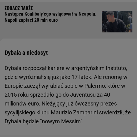
Następca Koulibaly'ego wylądował w Neapolu.
Napoli zapłaci 20 mln euro
Dybala a niedosyt
Dybala rozpoczął karierę w argentyńskim Instituto,
gdzie wyróżniał się już jako 17-latek. Ale renomę w
Europie zaczął wyrabiać sobie w Palermo, które w
2015 roku sprzedało go do Juventusu za 40
milionów euro.
Nieżyjący już ówczesny prezes
sycylijskiego klubu Maurizio Zamparini
stwierdził, że
Dybala będzie "nowym Messim".