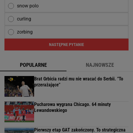
snow polo
curling
zorbing
NASTĘPNE PYTANIE
POPULARNE
NAJNOWSZE
Brat Grbicia radzi mu nie wracać do Serbii. "To
przerażające"
Pucharowa wygrana Chicago. 64 minuty
Lewandowskiego
Pierwszy etap GAT zakończony. To strategiczna