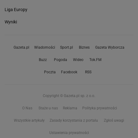
Liga Europy
Wyniki
Gazeta.pl
Wiadomości
Sport.pl
Biznes
Gazeta Wyborcza
Buzz
Pogoda
Wideo
Tok.FM
Poczta
Facebook
RSS
Copyright © Gazeta.pl sp. z o.o.
O Nas
Staże u nas
Reklama
Polityka prywatności
Wszystkie artykuły
Zasady korzystania z portalu
Zgłoś uwagi
Ustawienia prywatności