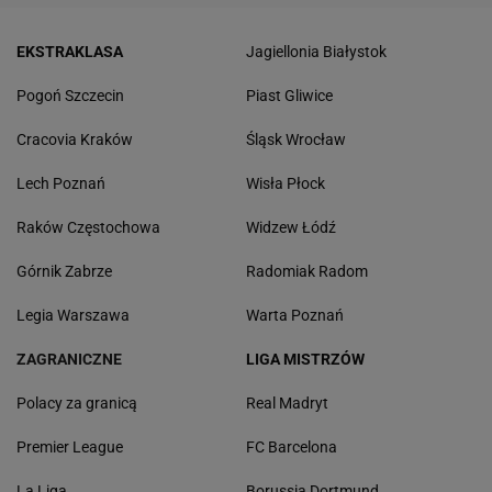
EKSTRAKLASA
Jagiellonia Białystok
Pogoń Szczecin
Piast Gliwice
Cracovia Kraków
Śląsk Wrocław
Lech Poznań
Wisła Płock
Raków Częstochowa
Widzew Łódź
Górnik Zabrze
Radomiak Radom
Legia Warszawa
Warta Poznań
ZAGRANICZNE
LIGA MISTRZÓW
Polacy za granicą
Real Madryt
Premier League
FC Barcelona
La Liga
Borussia Dortmund