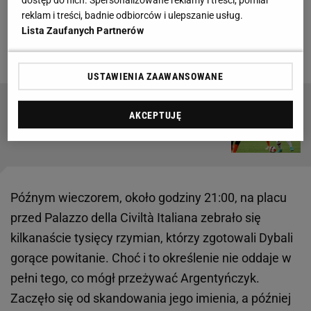
dostęp do nich. Spersonalizowane reklamy i treści, pomiar
Zobacz wideo
Włoski dziennikarz zachwyca się
reklam i treści, badnie odbiorców i ulepszanie usług.
Zalewskim. "Kiedyś może być ważnym graczem
Lista Zaufanych Partnerów
Romy"
USTAWIENIA ZAAWANSOWANE
Zalewski w gronie piłkarzy wartych
AKCEPTUJĘ
obserwowania. "Imponująca osobowość"
Późnym wieczorem, około godziny 21:00, na placu
przed Palazzo della Civiltà Italiana zebrało się
kilkanaście tysięcy rzymian, którzy zgotowali Dybali
gorące powitanie. Choć i to określenie nie oddaje w
pełni tego, co mógł przeżywać Argentyńczyk.
Zaczęło się od skandowania jego imienia, a później