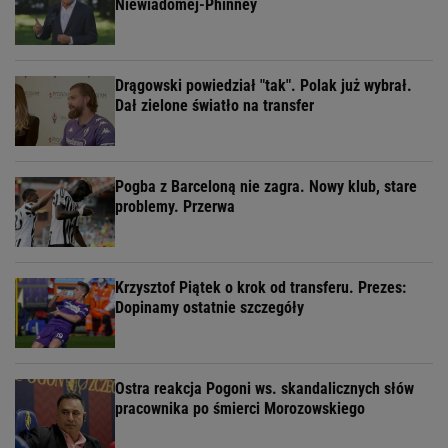
Niewiadomej-Phinney
Drągowski powiedział "tak". Polak już wybrał.
Dał zielone światło na transfer
Pogba z Barceloną nie zagra. Nowy klub, stare
problemy. Przerwa
Krzysztof Piątek o krok od transferu. Prezes:
Dopinamy ostatnie szczegóły
Ostra reakcja Pogoni ws. skandalicznych słów
pracownika po śmierci Morozowskiego