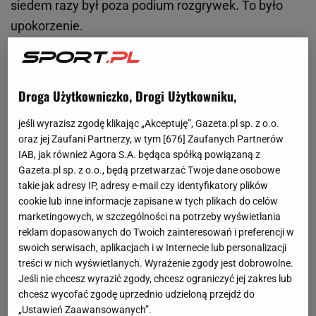
siedem razy był poza podium rozgrywek. To było
upokorzenie.
Droga Użytkowniczko, Drogi Użytkowniku,
jeśli wyrazisz zgodę klikając „Akceptuję”, Gazeta.pl sp. z o.o.
oraz jej Zaufani Partnerzy, w tym [
676
] Zaufanych Partnerów
IAB, jak również Agora S.A. będąca spółką powiązaną z
Gazeta.pl sp. z o.o., będą przetwarzać Twoje dane osobowe
takie jak adresy IP, adresy e-mail czy identyfikatory plików
cookie lub inne informacje zapisane w tych plikach do celów
marketingowych, w szczególności na potrzeby wyświetlania
reklam dopasowanych do Twoich zainteresowań i preferencji w
swoich serwisach, aplikacjach i w Internecie lub personalizacji
treści w nich wyświetlanych. Wyrażenie zgody jest dobrowolne.
Jeśli nie chcesz wyrazić zgody, chcesz ograniczyć jej zakres lub
chcesz wycofać zgodę uprzednio udzieloną przejdź do
„Ustawień Zaawansowanych”.