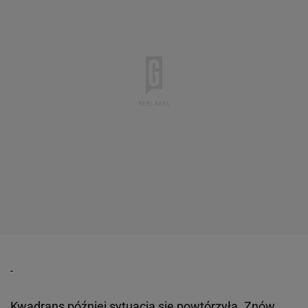
Kwadrans później sytuacja się powtórzyła. Znów