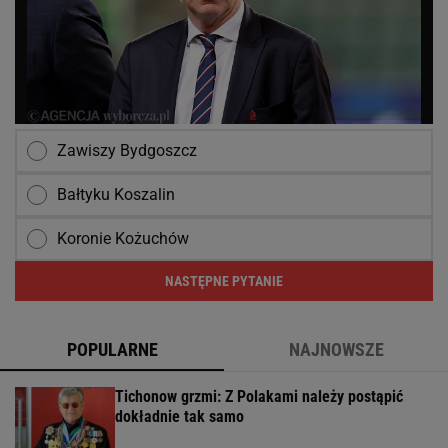
Zawiszy Bydgoszcz
Bałtyku Koszalin
Koronie Kożuchów
NASTĘPNE PYTANIE
POPULARNE
NAJNOWSZE
Tichonow grzmi: Z Polakami należy postąpić
dokładnie tak samo