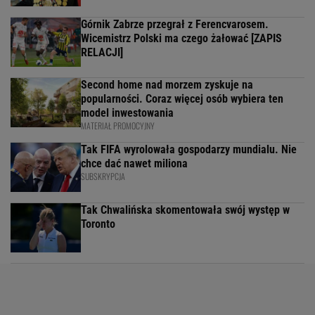
Górnik Zabrze przegrał z Ferencvarosem.
Wicemistrz Polski ma czego żałować [ZAPIS
RELACJI]
Second home nad morzem zyskuje na
popularności. Coraz więcej osób wybiera ten
model inwestowania
MATERIAŁ PROMOCYJNY
Tak FIFA wyrolowała gospodarzy mundialu. Nie
chce dać nawet miliona
SUBSKRYPCJA
Tak Chwalińska skomentowała swój występ w
Toronto