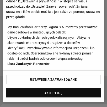
odnośnik „Ustawienia prywatności ” w stopce serwisu i
Obrońca trofeum zamiast wtedy powiększyć
przechodząc do „Ustawień Zaawansowanych”. Zmiana
przewagę do siedmiu punktów, to ją stracił i miał
ustawień plików cookie możliwa jest także za pomocą ustawień
tylko jeden punkt więcej. Potem AC Milan miał
przeglądarki.
kryzys, w sześciu meczach ligowych z rzędu strzelił
My, nasi Zaufani Partnerzy i Agora S.A. możemy przetwarzać
tylko cztery bramki i zremisował bezbramkowo z
dane osobowe w następujących celach:
Bologną i Torino. Końcówka sezonu była imponująca
Użycie dokładnych danych geolokalizacyjnych. Aktywne
skanowanie charakterystyki urządzenia do celów
- sześć zwycięstw z rzędu i bilans bramkowy: 13:2.
identyfikacji. Przechowywanie informacji na urządzeniu lub
dostęp do nich. Spersonalizowane reklamy i treści, pomiar
Zobacz wideo
Ondrasek deklaruje walkę o powrót do
reklam i treści, badnie odbiorców i ulepszanie usług.
Lista Zaufanych Partnerów
ekstraklasy. "Nigdzie się nie wybieram"
USTAWIENIA ZAAWANSOWANE
Toni Kroos wprost: Jest przeciwny transferowi
Roberta Lewandowskiego
AKCEPTUJĘ