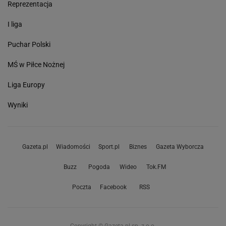
Reprezentacja
I liga
Puchar Polski
MŚ w Piłce Nożnej
Liga Europy
Wyniki
Gazeta.pl
Wiadomości
Sport.pl
Biznes
Gazeta Wyborcza
Buzz
Pogoda
Wideo
Tok.FM
Poczta
Facebook
RSS
Copyright © Gazeta.pl sp. z o.o.