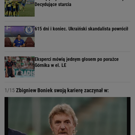
Decydujące starcia
615 dni i koniec. Ukraiński skandalista powrócił
Eksperci mówią jednym głosem po porażce
Górnika w el. LE
1/15
Zbigniew Boniek swoją karierę zaczynał w: