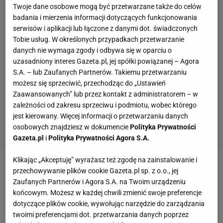
Twoje dane osobowe mogą być przetwarzane także do celów
badania i mierzenia informacji dotyczących funkcjonowania
serwisów i aplikacji lub łączone z danymi dot. świadczonych
Tobie usług. W określonych przypadkach przetwarzanie
danych nie wymaga zgody i odbywa się w oparciu o
uzasadniony interes Gazeta.pl, jej spółki powiązanej – Agora
S.A. – lub Zaufanych Partnerów. Takiemu przetwarzaniu
możesz się sprzeciwić, przechodząc do „Ustawień
Zaawansowanych” lub przez kontakt z administratorem – w
zależności od zakresu sprzeciwu i podmiotu, wobec którego
jest kierowany. Więcej informacji o przetwarzaniu danych
osobowych znajdziesz w dokumencie
Polityka Prywatności
Gazeta.pl
i
Polityka Prywatności Agora S.A.
Klikając „Akceptuję” wyrażasz też zgodę na zainstalowanie i
W tym sezonie AC Milan odrodził się na dobre. W 38
przechowywanie plików cookie Gazeta.pl sp. z o.o., jej
Zaufanych Partnerów i Agora S.A. na Twoim urządzeniu
spotkaniach odniósł 26 zwycięstw, miał osiem
końcowym. Możesz w każdej chwili zmienić swoje preferencje
remisów i cztery porażki. Wiele dały zwycięskie
dotyczące plików cookie, wywołując narzędzie do zarządzania
derby Mediolanu z Interem 2:1 w lutym tego roku.
twoimi preferencjami dot. przetwarzania danych poprzez