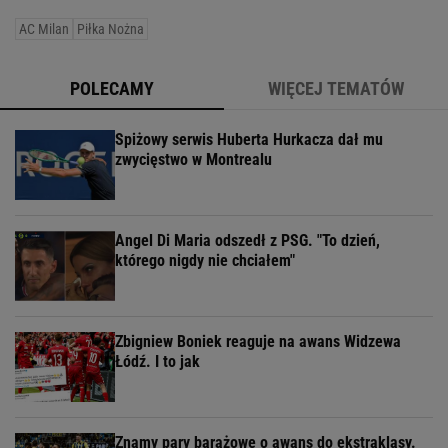
AC Milan
Piłka Nożna
POLECAMY
WIĘCEJ TEMATÓW
Spiżowy serwis Huberta Hurkacza dał mu
zwycięstwo w Montrealu
Angel Di Maria odszedł z PSG. "To dzień,
którego nigdy nie chciałem"
Zbigniew Boniek reaguje na awans Widzewa
Łódź. I to jak
Znamy pary barażowe o awans do ekstraklasy.