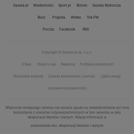
Gazeta.pl
Wiadomości
Sport.pl
Biznes
Gazeta Wyborcza
Buzz
Pogoda
Wideo
Tok.FM
Poczta
Facebook
RSS
Copyright © Gazeta.pl sp. z o.o.
O Nas
Staże u nas
Reklama
Polityka prywatności
Wszystkie artykuły
Zasady korzystania z portalu
Zgłoś uwagi
Ustawienia prywatności
Właściciel niniejszego serwisu nie wyraża zgody na zwielokrotnianie ani inne
korzystanie z utworów rozpowszechnionych w tym serwisie, w celu
eksploracji tekstów i danych. Więcej informacji w
zastrzeżeniu dot. eksploracji tekstów i danych