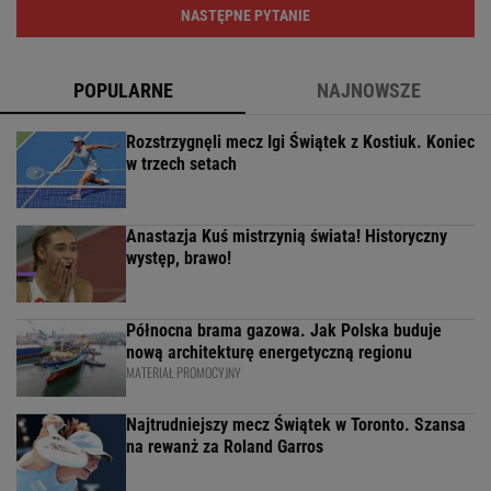
NASTĘPNE PYTANIE
POPULARNE
NAJNOWSZE
Rozstrzygnęli mecz Igi Świątek z Kostiuk. Koniec
w trzech setach
Anastazja Kuś mistrzynią świata! Historyczny
występ, brawo!
Północna brama gazowa. Jak Polska buduje
nową architekturę energetyczną regionu
MATERIAŁ PROMOCYJNY
Najtrudniejszy mecz Świątek w Toronto. Szansa
na rewanż za Roland Garros