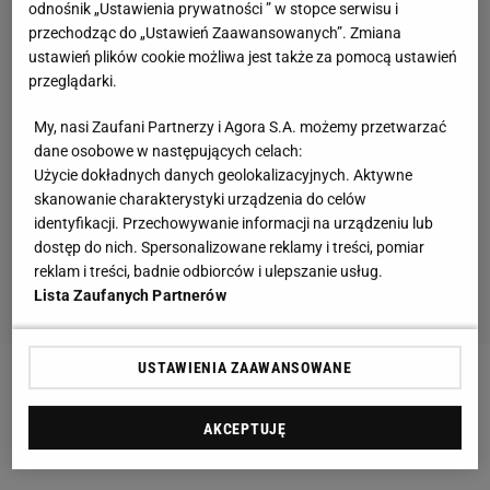
odnośnik „Ustawienia prywatności ” w stopce serwisu i
przechodząc do „Ustawień Zaawansowanych”. Zmiana
ustawień plików cookie możliwa jest także za pomocą ustawień
przeglądarki.
My, nasi Zaufani Partnerzy i Agora S.A. możemy przetwarzać
dane osobowe w następujących celach:
Użycie dokładnych danych geolokalizacyjnych. Aktywne
skanowanie charakterystyki urządzenia do celów
identyfikacji. Przechowywanie informacji na urządzeniu lub
dostęp do nich. Spersonalizowane reklamy i treści, pomiar
reklam i treści, badnie odbiorców i ulepszanie usług.
Lista Zaufanych Partnerów
USTAWIENIA ZAAWANSOWANE
Zobacz wideo
Rostkowski: Piłka nożna ma tego
dość. Cały stadion widział, tylko nie sędzia Wybierz
AKCEPTUJĘ
serwis