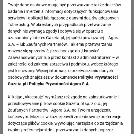
Twoje dane osobowe mogą być przetwarzane także do celów
piłkarzami
rozbił się na piemonckim wzgórzu
badania i mierzenia informacji dotyczących funkcjonowania
Superga.
serwisów i aplikacji lub łączone z danymi dot. świadczonych
Tobie usług. W określonych przypadkach przetwarzanie
danych nie wymaga zgody i odbywa się w oparciu o
uzasadniony interes Gazeta.pl, jej spółki powiązanej – Agora
S.A. – lub Zaufanych Partnerów. Takiemu przetwarzaniu
możesz się sprzeciwić, przechodząc do „Ustawień
Zaawansowanych” lub przez kontakt z administratorem – w
zależności od zakresu sprzeciwu i podmiotu, wobec którego
jest kierowany. Więcej informacji o przetwarzaniu danych
osobowych znajdziesz w dokumencie
Polityka Prywatności
Gazeta.pl
i
Polityka Prywatności Agora S.A.
Klikając „Akceptuję” wyrażasz też zgodę na zainstalowanie i
przechowywanie plików cookie Gazeta.pl sp. z o.o., jej
Zaufanych Partnerów i Agora S.A. na Twoim urządzeniu
końcowym. Możesz w każdej chwili zmienić swoje preferencje
dotyczące plików cookie, wywołując narzędzie do zarządzania
twoimi preferencjami dot. przetwarzania danych poprzez