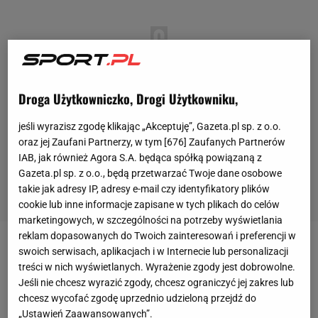
Droga Użytkowniczko, Drogi Użytkowniku,
jeśli wyrazisz zgodę klikając „Akceptuję”, Gazeta.pl sp. z o.o.
oraz jej Zaufani Partnerzy, w tym [
676
] Zaufanych Partnerów
IAB, jak również Agora S.A. będąca spółką powiązaną z
Gazeta.pl sp. z o.o., będą przetwarzać Twoje dane osobowe
takie jak adresy IP, adresy e-mail czy identyfikatory plików
cookie lub inne informacje zapisane w tych plikach do celów
marketingowych, w szczególności na potrzeby wyświetlania
reklam dopasowanych do Twoich zainteresowań i preferencji w
Każdego roku drużyna i
kibice
Torino wspominają
swoich serwisach, aplikacjach i w Internecie lub personalizacji
treści w nich wyświetlanych. Wyrażenie zgody jest dobrowolne.
drużynę "Grande Torino", która zginęła w tragicznych
Jeśli nie chcesz wyrazić zgody, chcesz ograniczyć jej zakres lub
okolicznościach wskutek
katastrofy
lotniczej, do
chcesz wycofać zgodę uprzednio udzieloną przejdź do
której doszło w maju 1949 roku.
Samolot
z 18
„Ustawień Zaawansowanych”.