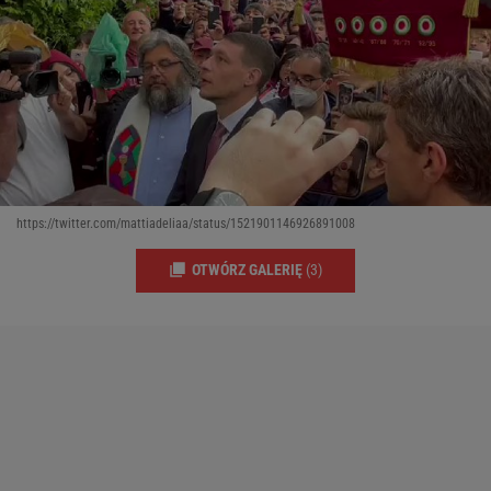
https://twitter.com/mattiadeliaa/status/1521901146926891008
OTWÓRZ GALERIĘ
(3)