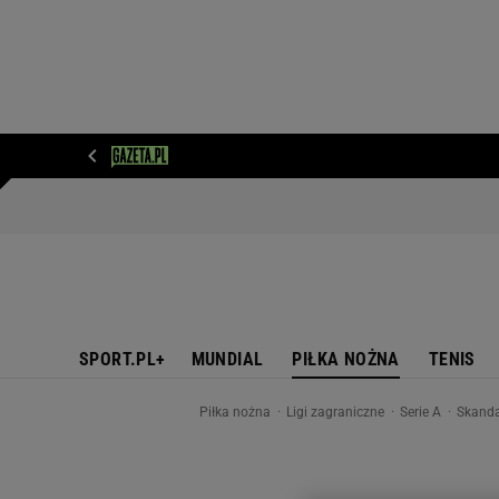
WIADOMOŚCI
NEXT
SPORT
PLOTEK
D
SPORT.PL+
MUNDIAL
PIŁKA NOŻNA
TENIS
Piłka nożna
Ligi zagraniczne
Serie A
Skandal