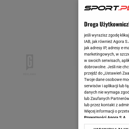
Droga Użytkownicz
jeśli wyrazisz zgodę klika
IAB, jak również Agora S
jak adresy IP, adresy e-m
marketingowych, w szcze
w swoich serwisach, aplik
dobrowolne. Jeśli nie ch
przejdź do „Ustawień Z
Twoje dane osobowe mogą
serwisów i aplikacji lub
danych nie wymaga zgody 
lub Zaufanych Partnerów
lub przez kontakt z admi
Więcej informacji o prz
Prywatności Agora S.A.