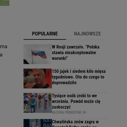
POPULARNE
NAJNOWSZE
 ma
W Rosji zawrzało. "Polska
stawia nieakceptowalne
ra
warunki"
150 jajek i siedem kilo mięsa
tygodniowo. Oto do czego to
doprowadziło
Tysiące osób zrobi to we
wrześniu. Powód może cię
zaskoczyć
MATERIAŁ PROMOCYJNY, 18+
Chwalińska znów zagra w