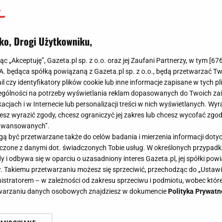
ko, Drogi Użytkowniku,
jąc „Akceptuję”, Gazeta.pl sp. z o.o. oraz jej Zaufani Partnerzy, w tym [
67
.A. będąca spółką powiązaną z Gazeta.pl sp. z o.o., będą przetwarzać T
ail czy identyfikatory plików cookie lub inne informacje zapisane w tych p
gólności na potrzeby wyświetlania reklam dopasowanych do Twoich zain
acjach i w Internecie lub personalizacji treści w nich wyświetlanych. Wyr
cesz wyrazić zgody, chcesz ograniczyć jej zakres lub chcesz wycofać zgo
aawansowanych”.
 być przetwarzane także do celów badania i mierzenia informacji dot
 łączone z danymi dot. świadczonych Tobie usług. W określonych przypad
i odbywa się w oparciu o uzasadniony interes Gazeta.pl, jej spółki powi
. Takiemu przetwarzaniu możesz się sprzeciwić, przechodząc do „Ust
nistratorem – w zależności od zakresu sprzeciwu i podmiotu, wobec które
etwarzaniu danych osobowych znajdziesz w dokumencie
Polityka Prywatn