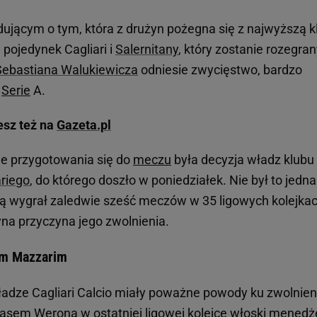
ującym o tym, która z drużyn pożegna się z najwyższą k
pojedynek Cagliari i
Salernitany
, który zostanie rozegra
Sebastiana Walukiewicza
odniesie zwycięstwo, bardzo
w
Serie
A.
esz też na
Gazeta.pl
e przygotowania się do
meczu
była decyzja władz klubu
riego
, do którego doszło w poniedziałek. Nie był to jedn
zą wygrał zaledwie sześć meczów w 35 ligowych kolejkac
edyna przyczyna jego zwolnienia.
rem Mazzarim
władze Cagliari Calcio miały poważne powody ku zwolnien
lasem Werona
w ostatniej ligowej kolejce włoski menedż