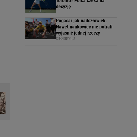
Toronto? Polka czeka na
decyzję
Pogacar jak nadczłowiek.
Nawet naukowiec nie potrafi
wyjaśnić jednej rzeczy
SUBSKRYPCJA