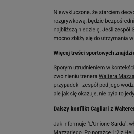
Niewykluczone, że starciem decyd
rozgrywkową, będzie bezpośredni 
najbliższą niedzielę. Jeśli zespół
mocno zbliży się do utrzymania 
Więcej treści sportowych znajdzi
Sporym utrudnieniem w kontekści
zwolnieniu trenera
Waltera Mazza
przypadek - zespół pod jego wod
ale jak się okazuje, nie była to j
Dalszy konflikt Cagliari z Walte
Jak informuje "L'Unione Sarda", 
Mazzariego. Po porażce 1:2 z
Hel