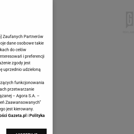
6
] Zaufanych Partnerów
woje dane osobowe takie
likach do celów
teresowań i preferencji
ażenie zgody jest
dę uprzednio udzieloną
yczących funkcjonowania
kach przetwarzanie
ązanej – Agora S.A. –
awień Zaawansowanych”
go jest kierowany.
ości Gazeta.pl
i
Polityka