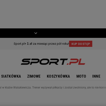
ZIECKO
MOTO
SIATKÓWKA
ZIMOWE
KOSZYKÓWKA
MOTO
INNE
 w klubie Walukiewicza. Trener wyzywał piłkarzy i został zwolniony, ale to nie konie