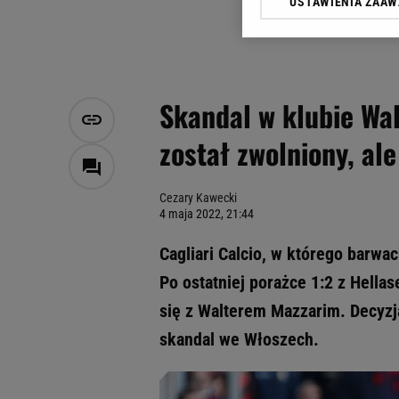
USTAWIENIA ZAA
Klikając „Akceptuję” wyra
Zaufanych Partnerów i A
dotyczące plików cookie,
odnośnik „Ustawienia pr
plików cookie możliwa je
Skandal w klubie Wal
My, nasi Zaufani Partne
został zwolniony, ale
Użycie dokładnych danych
Przechowywanie informacji
badnie odbiorców i uleps
Cezary Kawecki
4 maja 2022, 21:44
Cagliari Calcio, w którego barwa
Po ostatniej porażce 1:2 z Hell
się z Walterem Mazzarim. Decyzja
skandal we Włoszech.