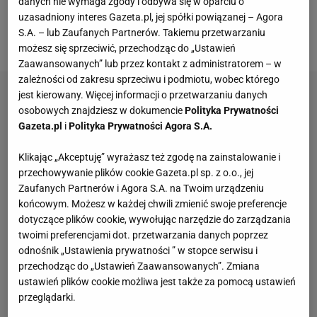
danych nie wymaga zgody i odbywa się w oparciu o
uzasadniony interes Gazeta.pl, jej spółki powiązanej – Agora
podzielił się on w programie w rozmowie z telewizją
S.A. – lub Zaufanych Partnerów. Takiemu przetwarzaniu
RTV38.
możesz się sprzeciwić, przechodząc do „Ustawień
Zaawansowanych” lub przez kontakt z administratorem – w
zależności od zakresu sprzeciwu i podmiotu, wobec którego
jest kierowany. Więcej informacji o przetwarzaniu danych
osobowych znajdziesz w dokumencie
Polityka Prywatności
Gazeta.pl
i
Polityka Prywatności Agora S.A.
Klikając „Akceptuję” wyrażasz też zgodę na zainstalowanie i
przechowywanie plików cookie Gazeta.pl sp. z o.o., jej
Zaufanych Partnerów i Agora S.A. na Twoim urządzeniu
końcowym. Możesz w każdej chwili zmienić swoje preferencje
dotyczące plików cookie, wywołując narzędzie do zarządzania
twoimi preferencjami dot. przetwarzania danych poprzez
odnośnik „Ustawienia prywatności ” w stopce serwisu i
przechodząc do „Ustawień Zaawansowanych”. Zmiana
ustawień plików cookie możliwa jest także za pomocą ustawień
przeglądarki.