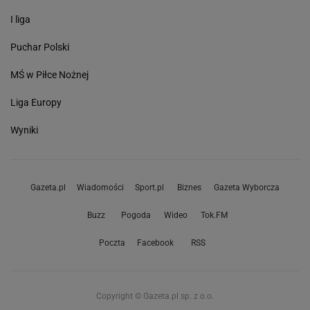
I liga
Puchar Polski
MŚ w Piłce Nożnej
Liga Europy
Wyniki
Gazeta.pl
Wiadomości
Sport.pl
Biznes
Gazeta Wyborcza
Buzz
Pogoda
Wideo
Tok.FM
Poczta
Facebook
RSS
Copyright © Gazeta.pl sp. z o.o.