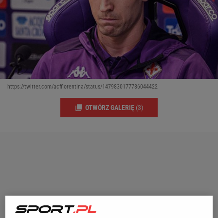
https://twitter.com/acffiorentina/status/1479830177786044422
OTWÓRZ GALERIĘ
(3)