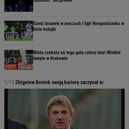
zabolało. "Bezprawie"
Sześć bramek w meczach I ligi! Niespodzianka w
hicie kolejki
Wisła czekała na tego gola cztery lata! Wielkie
święto w Krakowie
1/15
Zbigniew Boniek swoją karierę zaczynał w: