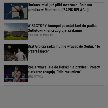
Hurkacz miał już piłki meczowe. Bolesna
porażka w Montrealu! [ZAPIS RELACJI]
W FACTORY Annopol powstał kort do padla.
Outletowi klienci zagrają za darmo
MATERIAŁ PROMOCYJNY
Brat Grbicia radzi mu nie wracać do Serbii. "To
przerażające"
Rosja wraca, ale do Polski nie przyleci. Polscy
siatkarze reagują. "Nie rozumiem"
SUBSKRYPCJA