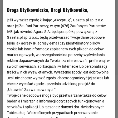
Droga Użytkowniczko, Drogi Użytkowniku,
jeśli wyrazisz zgodę klikając „Akceptuję”, Gazeta.pl sp. z o.o.
oraz jej Zaufani Partnerzy, w tym [
676
] Zaufanych Partnerów
IAB, jak również Agora S.A. będąca spółką powiązaną z
Gazeta.pl sp. z o.o., będą przetwarzać Twoje dane osobowe
takie jak adresy IP, adresy e-mail czy identyfikatory plików
cookie lub inne informacje zapisane w tych plikach do celów
marketingowych, w szczególności na potrzeby wyświetlania
reklam dopasowanych do Twoich zainteresowań i preferencji w
swoich serwisach, aplikacjach i w Internecie lub personalizacji
treści w nich wyświetlanych. Wyrażenie zgody jest dobrowolne.
Jeśli nie chcesz wyrazić zgody, chcesz ograniczyć jej zakres lub
chcesz wycofać zgodę uprzednio udzieloną przejdź do
Krzysztof Piątek
i
Szymon Żurkowski
nie mają
„Ustawień Zaawansowanych”.
przyszłości w drużynie
Fiorentiny
. Tak uważa włoski
Twoje dane osobowe mogą być przetwarzane także do celów
badania i mierzenia informacji dotyczących funkcjonowania
dziennikarz Niccolo Ceccarini, ekspert od rynku
serwisów i aplikacji lub łączone z danymi dot. świadczonych
transferowego. Swoimi informacjami na temat
Tobie usług. W określonych przypadkach przetwarzanie
reprezentantów Polski
i planów zespołu z Florencji,