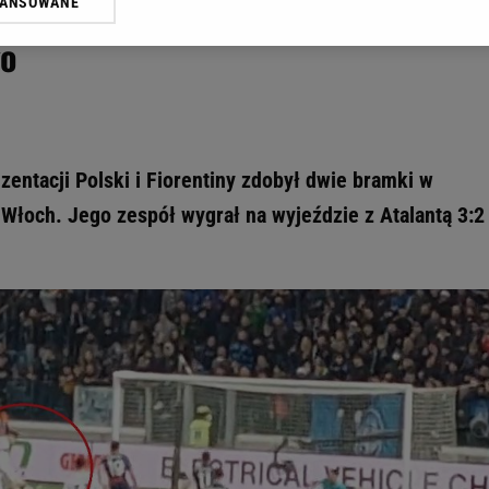
Piątka w Pucharze Włoch, ale też
WANSOWANE
żasz też zgodę na zainstalowanie i przechowywanie plików cookie Gazeta.p
gora S.A. na Twoim urządzeniu końcowym. Możesz w każdej chwili zmien
go
 wywołując narzędzie do zarządzania twoimi preferencjami dot. przetw
ywatności ” w stopce serwisu i przechodząc do „Ustawień Zaawansowan
st także za pomocą ustawień przeglądarki.
rzy i Agora S.A. możemy przetwarzać dane osobowe w następujących cel
 geolokalizacyjnych. Aktywne skanowanie charakterystyki urządzenia do
zentacji Polski i Fiorentiny zdobył dwie bramki w
 na urządzeniu lub dostęp do nich. Spersonalizowane reklamy i treści, p
łoch. Jego zespół wygrał na wyjeździe z Atalantą 3:2 
zanie usług.
Lista Zaufanych Partnerów