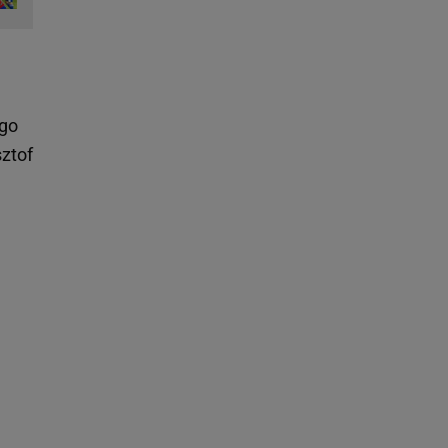
ego
ztof