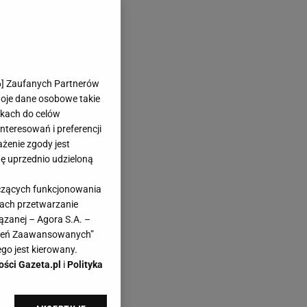
6
] Zaufanych Partnerów
woje dane osobowe takie
likach do celów
teresowań i preferencji
ażenie zgody jest
dę uprzednio udzieloną
yczących funkcjonowania
kach przetwarzanie
ązanej – Agora S.A. –
awień Zaawansowanych”
go jest kierowany.
ości Gazeta.pl
i
Polityka