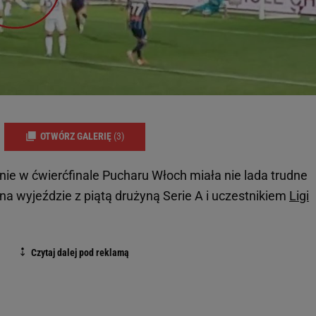
OTWÓRZ GALERIĘ
(3)
e w ćwierćfinale Pucharu Włoch miała nie lada trudne
a wyjeździe z piątą drużyną Serie A i uczestnikiem
Ligi