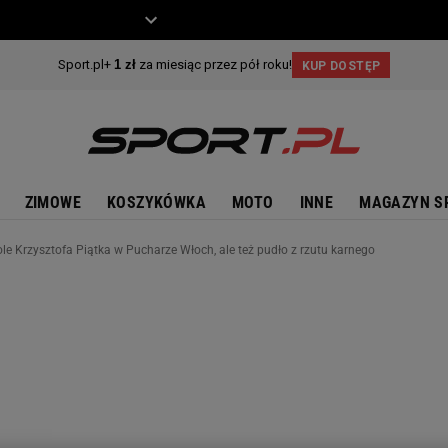
ZIECKO
MOTO
ZIMOWE
KOSZYKÓWKA
MOTO
INNE
MAGAZYN S
le Krzysztofa Piątka w Pucharze Włoch, ale też pudło z rzutu karnego