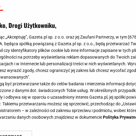
ko, Drogi Użytkowniku,
jąc „Akceptuję”, Gazeta.pl sp. z o.o. oraz jej Zaufani Partnerzy, w tym [
67
.A. będąca spółką powiązaną z Gazeta.pl sp. z o.o., będą przetwarzać T
ail czy identyfikatory plików cookie lub inne informacje zapisane w tych p
gólności na potrzeby wyświetlania reklam dopasowanych do Twoich zain
acjach i w Internecie lub personalizacji treści w nich wyświetlanych. Wyr
cesz wyrazić zgody, chcesz ograniczyć jej zakres lub chcesz wycofać zgo
aawansowanych”.
 być przetwarzane także do celów badania i mierzenia informacji dot
 łączone z danymi dot. świadczonych Tobie usług. W określonych przypad
i odbywa się w oparciu o uzasadniony interes Gazeta.pl, jej spółki powi
. Takiemu przetwarzaniu możesz się sprzeciwić, przechodząc do „Ust
nistratorem – w zależności od zakresu sprzeciwu i podmiotu, wobec które
etwarzaniu danych osobowych znajdziesz w dokumencie
Polityka Prywatn