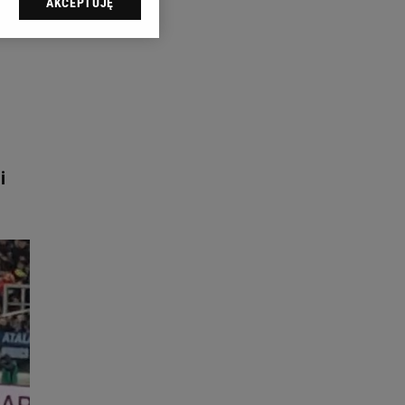
AKCEPTUJĘ
l sp. z o.o., jej
ić swoje preferencje
arzania danych poprzez
ych”. Zmiana ustawień
ach:
 celów identyfikacji.
omiar reklam i treści,
i