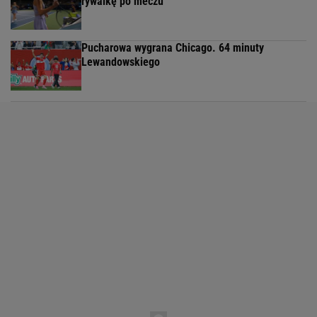
rywalkę po meczu
Pucharowa wygrana Chicago. 64 minuty
Lewandowskiego