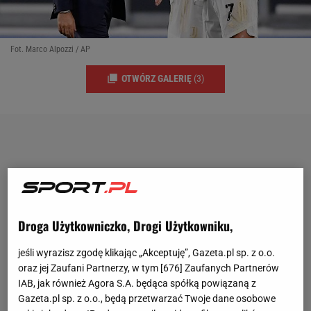
Fot. Marco Alpozzi / AP
OTWÓRZ GALERIĘ
(3)
Droga Użytkowniczko, Drogi Użytkowniku,
jeśli wyrazisz zgodę klikając „Akceptuję”, Gazeta.pl sp. z o.o.
oraz jej Zaufani Partnerzy, w tym [
676
] Zaufanych Partnerów
IAB, jak również Agora S.A. będąca spółką powiązaną z
Gazeta.pl sp. z o.o., będą przetwarzać Twoje dane osobowe