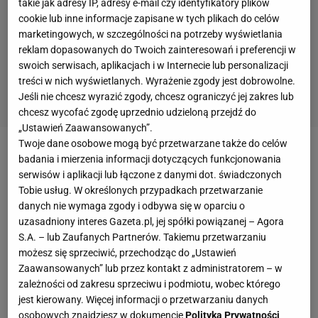
takie jak adresy IP, adresy e-mail czy identyfikatory plików
cookie lub inne informacje zapisane w tych plikach do celów
marketingowych, w szczególności na potrzeby wyświetlania
reklam dopasowanych do Twoich zainteresowań i preferencji w
swoich serwisach, aplikacjach i w Internecie lub personalizacji
treści w nich wyświetlanych. Wyrażenie zgody jest dobrowolne.
Jeśli nie chcesz wyrazić zgody, chcesz ograniczyć jej zakres lub
chcesz wycofać zgodę uprzednio udzieloną przejdź do
„Ustawień Zaawansowanych”.
Twoje dane osobowe mogą być przetwarzane także do celów
Obecna umowa
Cristiano Ronaldo
wygasa w
badania i mierzenia informacji dotyczących funkcjonowania
serwisów i aplikacji lub łączone z danymi dot. świadczonych
czerwcu 2022 roku. Podobno Portugalczyk, który w
Tobie usług. W określonych przypadkach przetwarzanie
lutym obchodzić będzie 36. urodziny, zamierza ją
danych nie wymaga zgody i odbywa się w oparciu o
przedłużyć o 12 miesięcy. Tym samym, kiedy
uzasadniony interes Gazeta.pl, jej spółki powiązanej – Agora
S.A. – lub Zaufanych Partnerów. Takiemu przetwarzaniu
kontrakt wygaśnie, Ronaldo będzie miał na karku 38
możesz się sprzeciwić, przechodząc do „Ustawień
lat. Dużo? I tak mniej niż 39-letni Zlatan Ibrahimović,
Zaawansowanych” lub przez kontakt z administratorem – w
który w tym sezonie strzelił dla Milanu 10 goli w
zależności od zakresu sprzeciwu i podmiotu, wobec którego
jest kierowany. Więcej informacji o przetwarzaniu danych
Serie A, choć rozegrał zaledwie siedem
mecz
ów.
osobowych znajdziesz w dokumencie
Polityka Prywatności