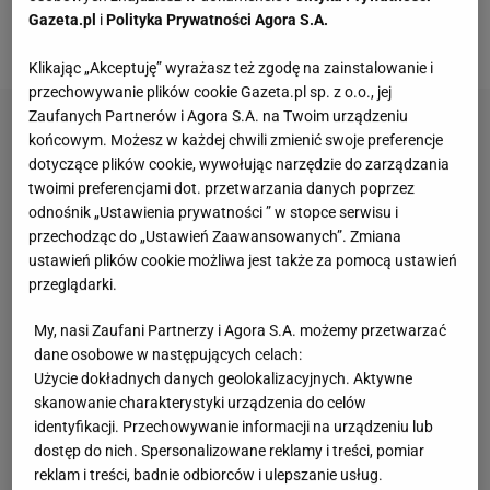
Ronaldo ma na koncie 15 trafień, ale wystąpił w 13
Gazeta.pl
i
Polityka Prywatności Agora S.A.
grach.
Klikając „Akceptuję” wyrażasz też zgodę na zainstalowanie i
przechowywanie plików cookie Gazeta.pl sp. z o.o., jej
Zaufanych Partnerów i Agora S.A. na Twoim urządzeniu
końcowym. Możesz w każdej chwili zmienić swoje preferencje
dotyczące plików cookie, wywołując narzędzie do zarządzania
twoimi preferencjami dot. przetwarzania danych poprzez
odnośnik „Ustawienia prywatności ” w stopce serwisu i
przechodząc do „Ustawień Zaawansowanych”. Zmiana
ustawień plików cookie możliwa jest także za pomocą ustawień
przeglądarki.
My, nasi Zaufani Partnerzy i Agora S.A. możemy przetwarzać
dane osobowe w następujących celach:
Użycie dokładnych danych geolokalizacyjnych. Aktywne
skanowanie charakterystyki urządzenia do celów
identyfikacji. Przechowywanie informacji na urządzeniu lub
dostęp do nich. Spersonalizowane reklamy i treści, pomiar
reklam i treści, badnie odbiorców i ulepszanie usług.