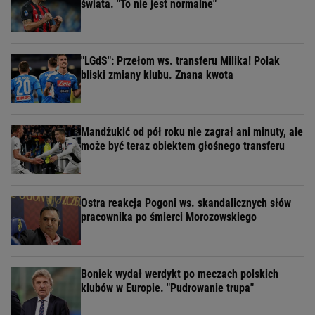
świata. "To nie jest normalne"
"LGdS": Przełom ws. transferu Milika! Polak
bliski zmiany klubu. Znana kwota
Mandżukić od pół roku nie zagrał ani minuty, ale
może być teraz obiektem głośnego transferu
Ostra reakcja Pogoni ws. skandalicznych słów
pracownika po śmierci Morozowskiego
Boniek wydał werdykt po meczach polskich
klubów w Europie. "Pudrowanie trupa"