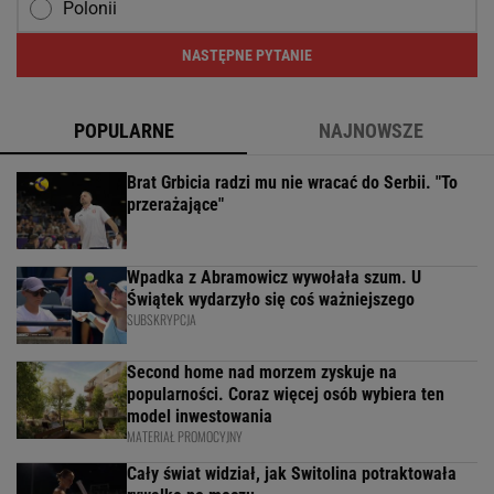
Polonii
NASTĘPNE PYTANIE
POPULARNE
NAJNOWSZE
Brat Grbicia radzi mu nie wracać do Serbii. "To
przerażające"
Wpadka z Abramowicz wywołała szum. U
Świątek wydarzyło się coś ważniejszego
SUBSKRYPCJA
Second home nad morzem zyskuje na
popularności. Coraz więcej osób wybiera ten
model inwestowania
MATERIAŁ PROMOCYJNY
Cały świat widział, jak Switolina potraktowała