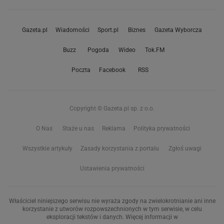
Gazeta.pl
Wiadomości
Sport.pl
Biznes
Gazeta Wyborcza
Buzz
Pogoda
Wideo
Tok.FM
Poczta
Facebook
RSS
Copyright © Gazeta.pl sp. z o.o.
O Nas
Staże u nas
Reklama
Polityka prywatności
Wszystkie artykuły
Zasady korzystania z portalu
Zgłoś uwagi
Ustawienia prywatności
Właściciel niniejszego serwisu nie wyraża zgody na zwielokrotnianie ani inne
korzystanie z utworów rozpowszechnionych w tym serwisie, w celu
eksploracji tekstów i danych. Więcej informacji w