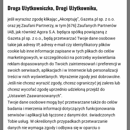
Droga Użytkowniczko, Drogi Użytkowniku,
jeśli wyrazisz zgodę klikając „Akceptuję”, Gazeta.pl sp. z o.o.
oraz jej Zaufani Partnerzy, w tym [
676
] Zaufanych Partnerów
IAB, jak również Agora S.A. będąca spółką powiązaną z
Gazeta.pl sp. z o.o., będą przetwarzać Twoje dane osobowe
takie jak adresy IP, adresy e-mail czy identyfikatory plików
cookie lub inne informacje zapisane w tych plikach do celów
marketingowych, w szczególności na potrzeby wyświetlania
reklam dopasowanych do Twoich zainteresowań i preferencji w
swoich serwisach, aplikacjach i w Internecie lub personalizacji
treści w nich wyświetlanych. Wyrażenie zgody jest dobrowolne.
AC Milan
obecnie jest liderem
Serie A
z 40 punktami
Jeśli nie chcesz wyrazić zgody, chcesz ograniczyć jej zakres lub
chcesz wycofać zgodę uprzednio udzieloną przejdź do
na koncie. Duża w tym zasługa
Zlatana
„Ustawień Zaawansowanych”.
Ibrahimovicia
, który wrócił do ekipy "Rossonerich" w
Twoje dane osobowe mogą być przetwarzane także do celów
styczniu zeszłego roku i w trwającym sezonie, ma
badania i mierzenia informacji dotyczących funkcjonowania
serwisów i aplikacji lub łączone z danymi dot. świadczonych
na koncie dziesięć bramek oraz jedną asystę.
Tobie usług. W określonych przypadkach przetwarzanie
danych nie wymaga zgody i odbywa się w oparciu o