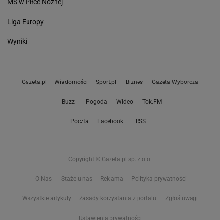
MŚ w Piłce Nożnej
Liga Europy
Wyniki
Gazeta.pl
Wiadomości
Sport.pl
Biznes
Gazeta Wyborcza
Buzz
Pogoda
Wideo
Tok.FM
Poczta
Facebook
RSS
Copyright © Gazeta.pl sp. z o.o.
O Nas
Staże u nas
Reklama
Polityka prywatności
Wszystkie artykuły
Zasady korzystania z portalu
Zgłoś uwagi
Ustawienia prywatności