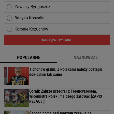
Zawiszy Bydgoszcz
Bałtyku Koszalin
Koronie Kożuchów
NASTĘPNE PYTANIE
POPULARNE
NAJNOWSZE
Tichonow grzmi: Z Polakami należy postąpić
dokładnie tak samo
Górnik Zabrze przegrał z Ferencvarosem.
Wicemistrz Polski ma czego żałować [ZAPIS
RELACJI]
Second home nad morzem zyskuje na