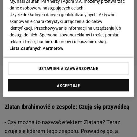
My, nasi Zaufani Partnerzy i Agora S.A. możemy przetwarzać
dane osobowe w następujących celach:
Użycie dokładnych danych geolokalizacyjnych. Aktywne
skanowanie charakterystyki urządzenia do celów
identyfikacji. Przechowywanie informacji na urządzeniu lub
dostęp do nich. Spersonalizowane reklamy i treści, pomiar
reklam i treści, badnie odbiorców i ulepszanie usług.
Lista Zaufanych Partnerów
USTAWIENIA ZAAWANSOWANE
Zobacz wideo
Efektowna przewrotka Zlatana daje
AKCEPTUJĘ
wygraną Milanowi! [ELEVEN SPORTS]
Zlatan Ibrahimović o zespole: Czuję się przywódcą
- Czy można to nazwać efektem Zlatana? Teraz
czuję się liderem tego zespołu. Prowadzę go, a