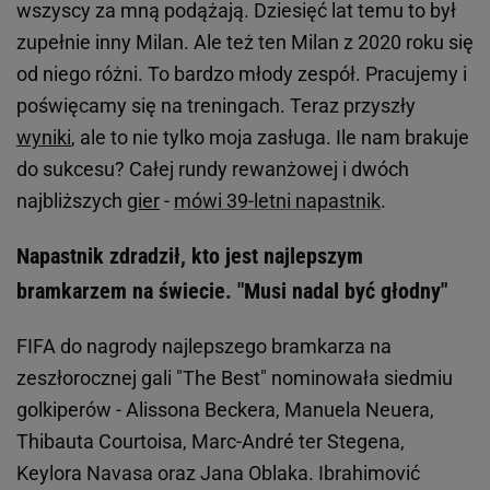
wszyscy za mną podążają. Dziesięć lat temu to był
zupełnie inny Milan. Ale też ten Milan z 2020 roku się
od niego różni. To bardzo młody zespół. Pracujemy i
poświęcamy się na treningach. Teraz przyszły
wyniki
, ale to nie tylko moja zasługa. Ile nam brakuje
do sukcesu? Całej rundy rewanżowej i dwóch
najbliższych
gier
-
mówi 39-letni napastnik
.
Napastnik zdradził, kto jest najlepszym
bramkarzem na świecie. "Musi nadal być głodny"
FIFA do nagrody najlepszego bramkarza na
zeszłorocznej gali "The Best" nominowała siedmiu
golkiperów - Alissona Beckera, Manuela Neuera,
Thibauta Courtoisa, Marc-André ter Stegena,
Keylora Navasa oraz Jana Oblaka. Ibrahimović