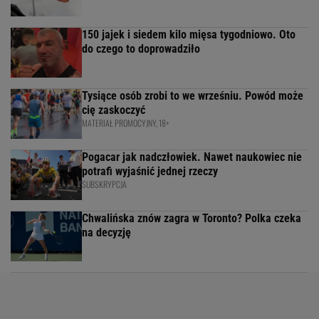
150 jajek i siedem kilo mięsa tygodniowo. Oto
do czego to doprowadziło
Tysiące osób zrobi to we wrześniu. Powód może
cię zaskoczyć
MATERIAŁ PROMOCYJNY, 18+
Pogacar jak nadczłowiek. Nawet naukowiec nie
potrafi wyjaśnić jednej rzeczy
SUBSKRYPCJA
Chwalińska znów zagra w Toronto? Polka czeka
na decyzję