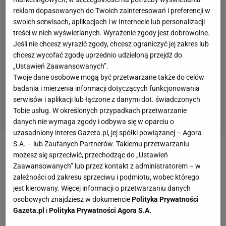
reklam dopasowanych do Twoich zainteresowań i preferencji w
swoich serwisach, aplikacjach i w Internecie lub personalizacji
treści w nich wyświetlanych. Wyrażenie zgody jest dobrowolne.
Jeśli nie chcesz wyrazić zgody, chcesz ograniczyć jej zakres lub
chcesz wycofać zgodę uprzednio udzieloną przejdź do
„Ustawień Zaawansowanych”.
Twoje dane osobowe mogą być przetwarzane także do celów
badania i mierzenia informacji dotyczących funkcjonowania
serwisów i aplikacji lub łączone z danymi dot. świadczonych
Tobie usług. W określonych przypadkach przetwarzanie
danych nie wymaga zgody i odbywa się w oparciu o
uzasadniony interes Gazeta.pl, jej spółki powiązanej – Agora
S.A. – lub Zaufanych Partnerów. Takiemu przetwarzaniu
Teraz sytuacja znowu jest krytyczna, więc rząd
możesz się sprzeciwić, przechodząc do „Ustawień
Zaawansowanych” lub przez kontakt z administratorem – w
zareagował kolejnym obostrzeniami.
zależności od zakresu sprzeciwu i podmiotu, wobec którego
jest kierowany. Więcej informacji o przetwarzaniu danych
Zobacz wideo
Krychowiak zamknięty w
osobowych znajdziesz w dokumencie
Polityka Prywatności
Gazeta.pl
i
Polityka Prywatności Agora S.A.
podmoskiewskim lesie. "W tym miesiącu byłem 2-3