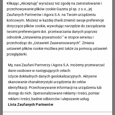
razy w domu" [SEKCJA PIŁKARSKA #70]
Klikając „Akceptuję” wyrażasz też zgodę na zainstalowanie i
przechowywanie plików cookie Gazeta.pl sp. z o.o., jej
Zaufanych Partnerów i Agora S.A. na Twoim urządzeniu
Na terytorium całych Włoch została wprowadzona
końcowym. Możesz w każdej chwili zmienić swoje preferencje
godzina policyjna od 22 do 5 nad ranem. W ciągu
dotyczące plików cookie, wywołując narzędzie do zarządzania
dnia wychodzić z domu mogą tylko ci, którzy muszą -
twoimi preferencjami dot. przetwarzania danych poprzez
odnośnik „Ustawienia prywatności ” w stopce serwisu i
pracują bądź mają kłopoty ze zdrowiem i jadą do
przechodząc do „Ustawień Zaawansowanych”. Zmiana
szpitala.
ustawień plików cookie możliwa jest także za pomocą ustawień
przeglądarki.
My, nasi Zaufani Partnerzy i Agora S.A. możemy przetwarzać
dane osobowe w następujących celach:
Użycie dokładnych danych geolokalizacyjnych. Aktywne
skanowanie charakterystyki urządzenia do celów
identyfikacji. Przechowywanie informacji na urządzeniu lub
dostęp do nich. Spersonalizowane reklamy i treści, pomiar
reklam i treści, badnie odbiorców i ulepszanie usług.
Lista Zaufanych Partnerów