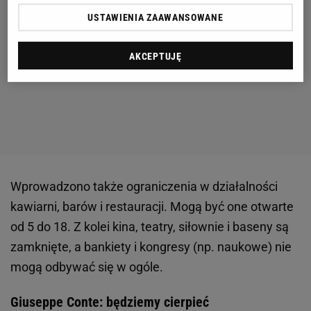
USTAWIENIA ZAAWANSOWANE
AKCEPTUJĘ
Wprowadzono także ograniczenia w działalności
kawiarni, barów i restauracji. Mogą być one otwarte
od 5 do 18. Z kolei kina, teatry, siłownie i baseny są
zamknięte, a bankiety i kongresy (np. naukowe) nie
mogą odbywać się w ogóle.
Giuseppe Conte: będziemy cierpieć