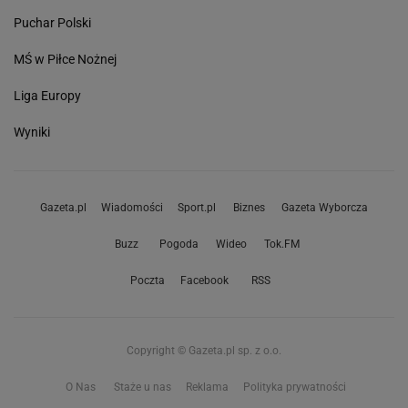
Puchar Polski
MŚ w Piłce Nożnej
Liga Europy
Wyniki
Gazeta.pl
Wiadomości
Sport.pl
Biznes
Gazeta Wyborcza
Buzz
Pogoda
Wideo
Tok.FM
Poczta
Facebook
RSS
Copyright © Gazeta.pl sp. z o.o.
O Nas
Staże u nas
Reklama
Polityka prywatności