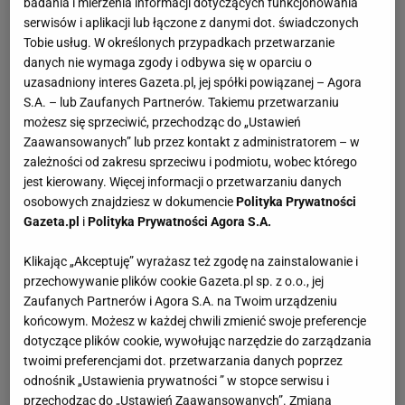
badania i mierzenia informacji dotyczących funkcjonowania
serwisów i aplikacji lub łączone z danymi dot. świadczonych
Tobie usług. W określonych przypadkach przetwarzanie
danych nie wymaga zgody i odbywa się w oparciu o
uzasadniony interes Gazeta.pl, jej spółki powiązanej – Agora
S.A. – lub Zaufanych Partnerów. Takiemu przetwarzaniu
możesz się sprzeciwić, przechodząc do „Ustawień
Zaawansowanych” lub przez kontakt z administratorem – w
zależności od zakresu sprzeciwu i podmiotu, wobec którego
jest kierowany. Więcej informacji o przetwarzaniu danych
osobowych znajdziesz w dokumencie
Polityka Prywatności
Gazeta.pl
i
Polityka Prywatności Agora S.A.
Klikając „Akceptuję” wyrażasz też zgodę na zainstalowanie i
przechowywanie plików cookie Gazeta.pl sp. z o.o., jej
Zaufanych Partnerów i Agora S.A. na Twoim urządzeniu
końcowym. Możesz w każdej chwili zmienić swoje preferencje
dotyczące plików cookie, wywołując narzędzie do zarządzania
twoimi preferencjami dot. przetwarzania danych poprzez
odnośnik „Ustawienia prywatności ” w stopce serwisu i
przechodząc do „Ustawień Zaawansowanych”. Zmiana