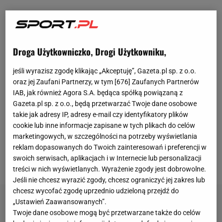
Ostatnie tygodnie nie należą do najlepszych w
karierze Arkadiusza Milika. Polski napastnik chciał
odejść z
Napoli
, ale nie udało mu się ani do
Droga Użytkowniczko, Drogi Użytkowniku,
wymarzonego Juventusu, ani do innej drużyny.
jeśli wyrazisz zgodę klikając „Akceptuję”, Gazeta.pl sp. z o.o.
Został w Neapolu, gdzie ma problem. Klub nie
oraz jej Zaufani Partnerzy, w tym [
676
] Zaufanych Partnerów
zgłosił go do rozgrywek Serie A i
Ligi Europy
.
IAB, jak również Agora S.A. będąca spółką powiązaną z
Gazeta.pl sp. z o.o., będą przetwarzać Twoje dane osobowe
Milikowi do momentu otwarcia zimowego okna
takie jak adresy IP, adresy e-mail czy identyfikatory plików
transferowego pozostaje trenować indywidualnie i
cookie lub inne informacje zapisane w tych plikach do celów
czekać na rozwój sytuacji. Jego kontrakt z Napoli
marketingowych, w szczególności na potrzeby wyświetlania
obowiązuje do czerwca przyszłego roku. Już zimą
reklam dopasowanych do Twoich zainteresowań i preferencji w
swoich serwisach, aplikacjach i w Internecie lub personalizacji
będzie mógł negocjować z nowym pracodawcą.
treści w nich wyświetlanych. Wyrażenie zgody jest dobrowolne.
Jeśli nie chcesz wyrazić zgody, chcesz ograniczyć jej zakres lub
chcesz wycofać zgodę uprzednio udzieloną przejdź do
„Ustawień Zaawansowanych”.
Twoje dane osobowe mogą być przetwarzane także do celów