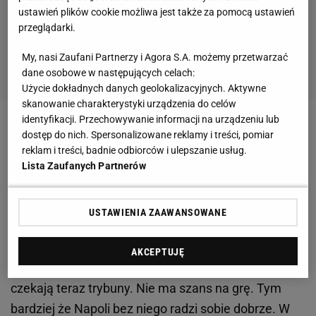
ustawień plików cookie możliwa jest także za pomocą ustawień
przeglądarki.
My, nasi Zaufani Partnerzy i Agora S.A. możemy przetwarzać
dane osobowe w następujących celach:
Użycie dokładnych danych geolokalizacyjnych. Aktywne
skanowanie charakterystyki urządzenia do celów
identyfikacji. Przechowywanie informacji na urządzeniu lub
Problemy Arkadiusza Milika
dostęp do nich. Spersonalizowane reklamy i treści, pomiar
reklam i treści, badnie odbiorców i ulepszanie usług.
Na temat sytuacji Milika wypowiedział się dyrektor
Lista Zaufanych Partnerów
sportowy Napoli Cristiano Giuntoli. - Wielokrotnie
proponowaliśmy mu przedłużenie kontaktu, ale on
USTAWIENIA ZAAWANSOWANE
chciał odejść. Dokonaliśmy innych wyborów i
konsekwencje są naturalne - powiedział Giuntoli w
AKCEPTUJĘ
rozmowie ze Sky Sport, wskazując, że Polaka
czekają teraz trybuny. Nie ma szans na grę. Tym
bardziej że Napoli bez niego radzi sobie dobrze. W