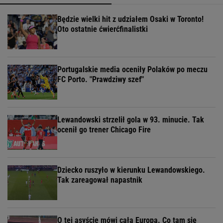
Będzie wielki hit z udziałem Osaki w Toronto!
Oto ostatnie ćwierćfinalistki
Portugalskie media oceniły Polaków po meczu
FC Porto. "Prawdziwy szef"
Lewandowski strzelił gola w 93. minucie. Tak
ocenił go trener Chicago Fire
Dziecko ruszyło w kierunku Lewandowskiego.
Tak zareagował napastnik
O tej asyście mówi cała Europa. Co tam się