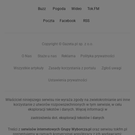
Buzz
Pogoda
Wideo
Tok.FM
Poczta
Facebook
RSS
Copyright © Gazeta.pl sp. z o.o.
O Nas
Staże u nas
Reklama
Polityka prywatności
Wszystkie artykuły
Zasady korzystania z portalu
Zgłoś uwagi
Ustawienia prywatności
Właściciel niniejszego serwisu nie wyraża zgody na zwielokrotnianie ani inne
korzystanie z utworów rozpowszechnionych w tym serwisie, w celu
eksploracji tekstów i danych. Więcej informacji w
zastrzeżeniu dot. eksploracji tekstów i danych
Treści z
serwisów internetowych Grupy Wyborcza.pl
oraz serwisu tokfm.pl
prezentujemy w ramach komercyjnej współpracy z ich wydawcami: