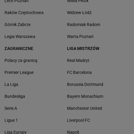
Lech Poznań
Wisła Płock
Raków Częstochowa
Widzew Łódź
Górnik Zabrze
Radomiak Radom
Legia Warszawa
Warta Poznań
ZAGRANICZNE
LIGA MISTRZÓW
Polacy za granicą
Real Madryt
Premier League
FC Barcelona
La Liga
Borussia Dortmund
Bundesliga
Bayern Monachium
Serie A
Manchester United
Ligue 1
Liverpool FC
Liga Europy
Napoli