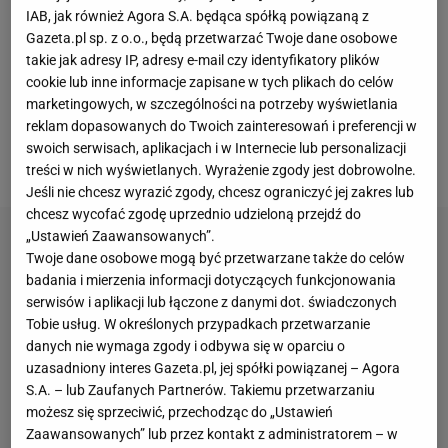
Bramkę zdobył wtedy z rzutu karnego Fabio
IAB, jak również Agora S.A. będąca spółką powiązaną z
Gazeta.pl sp. z o.o., będą przetwarzać Twoje dane osobowe
Quagliarella. W 72. minucie wyrównał Dusan
takie jak adresy IP, adresy e-mail czy identyfikatory plików
Vlahović. Jedenaście minut później zwycięskiego
cookie lub inne informacje zapisane w tych plikach do celów
gola dla Sampdorii strzelił Valerio Verre. Dostał
marketingowych, w szczególności na potrzeby wyświetlania
reklam dopasowanych do Twoich zainteresowań i preferencji w
dobre prostopadłe podanie i przelobował
swoich serwisach, aplikacjach i w Internecie lub personalizacji
wychodzącego z bramki Bartłomieja Drągowskiego.
treści w nich wyświetlanych. Wyrażenie zgody jest dobrowolne.
Jeśli nie chcesz wyrazić zgody, chcesz ograniczyć jej zakres lub
chcesz wycofać zgodę uprzednio udzieloną przejdź do
„Ustawień Zaawansowanych”.
Twoje dane osobowe mogą być przetwarzane także do celów
badania i mierzenia informacji dotyczących funkcjonowania
serwisów i aplikacji lub łączone z danymi dot. świadczonych
Tobie usług. W określonych przypadkach przetwarzanie
danych nie wymaga zgody i odbywa się w oparciu o
uzasadniony interes Gazeta.pl, jej spółki powiązanej – Agora
S.A. – lub Zaufanych Partnerów. Takiemu przetwarzaniu
możesz się sprzeciwić, przechodząc do „Ustawień
Zaawansowanych” lub przez kontakt z administratorem – w