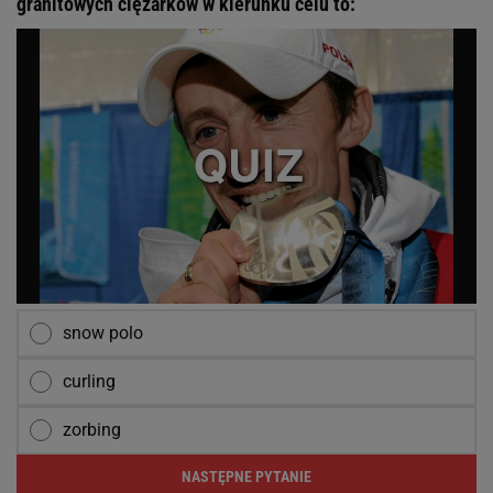
granitowych ciężarków w kierunku celu to:
snow polo
curling
zorbing
NASTĘPNE PYTANIE