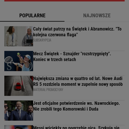
POPULARNE
NAJNOWSZE
Cały świat patrzy na Świątek i Abramowicz. "To
kolejna czerwona flaga"
SUBSKRYPCJA
Mecz Świątek - Sznajder "rozstrzygnięty".
Koniec w trzech setach
Największa zmiana w quattro od lat. Nowe Audi
RS 5 rozdziela moment w zupełnie nowy sposób
MATERIAŁ PROMOCYJNY
Jest oficjalne potwierdzenie ws. Nawrockiego.
Nie zrobili tego Komorowski i Duda
Messi wściekły po pogrzebie ojca. Szykują się