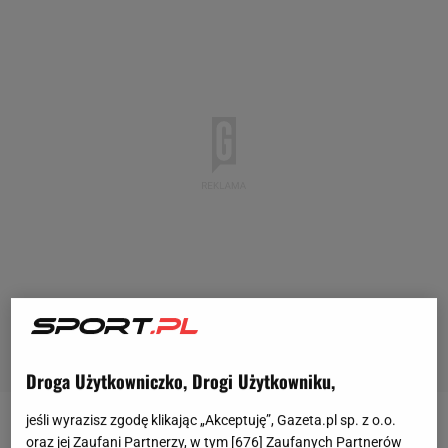
Droga Użytkowniczko, Drogi Użytkowniku,
jeśli wyrazisz zgodę klikając „Akceptuję”, Gazeta.pl sp. z o.o.
Goście prowadzili we Florencji od 43. minuty.
oraz jej Zaufani Partnerzy, w tym [
676
] Zaufanych Partnerów