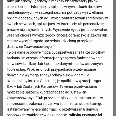
takie jak adresy IP, adresy e-mail czy identyfikatory plików
cookie lub inne informacje zapisane w tych plikach do celów
marketingowych, w szczególności na potrzeby wyświetlania
reklam dopasowanych do Twoich zainteresowań i preferencji w
swoich serwisach, aplikacjach i w Internecie lub personalizacji
treści w nich wyświetlanych. Wyrażenie zgody jest dobrowolne.
Jeśli nie chcesz wyrazić zgody, chcesz ograniczyć jej zakres lub
chcesz wycofać zgodę uprzednio udzieloną przejdź do
„Ustawień Zaawansowanych”.
Twoje dane osobowe mogą być przetwarzane także do celów
badania i mierzenia informacji dotyczących funkcjonowania
Z informacji "Tuttosport" wynika, że nowym klubem
serwisów i aplikacji lub łączone z danymi dot. świadczonych
Tobie usług. W określonych przypadkach przetwarzanie
Arkadiusza Milika ma zostać Everton.
Napoli żąda za
danych nie wymaga zgody i odbywa się w oparciu o
Polaka 25 mln euro - schodząc z wcześniej
uzasadniony interes Gazeta.pl, jej spółki powiązanej – Agora
oczekiwanych 40, a nawet 50 milionów euro.
S.A. – lub Zaufanych Partnerów. Takiemu przetwarzaniu
możesz się sprzeciwić, przechodząc do „Ustawień
Angielski klub początkowo wahał się, czy wydawać
Zaawansowanych” lub przez kontakt z administratorem – w
takie pieniądze na 26-letniego napastnika, ale
zależności od zakresu sprzeciwu i podmiotu, wobec którego
wszystko wskazuje na to, że ostatecznie dojdzie do
jest kierowany. Więcej informacji o przetwarzaniu danych
osobowych znajdziesz w dokumencie
Polityka Prywatności