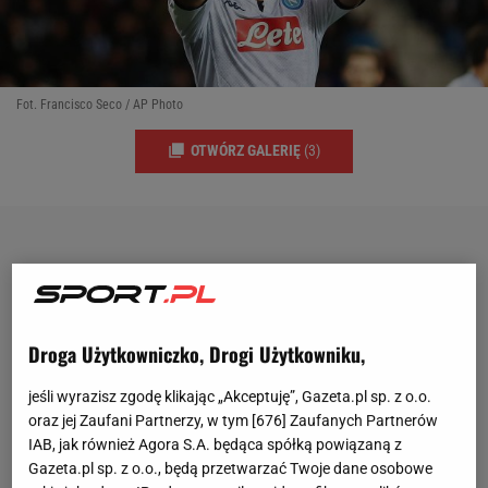
Fot. Francisco Seco / AP Photo
OTWÓRZ GALERIĘ
(3)
Droga Użytkowniczko, Drogi Użytkowniku,
jeśli wyrazisz zgodę klikając „Akceptuję”, Gazeta.pl sp. z o.o.
oraz jej Zaufani Partnerzy, w tym [
676
] Zaufanych Partnerów
IAB, jak również Agora S.A. będąca spółką powiązaną z
Gazeta.pl sp. z o.o., będą przetwarzać Twoje dane osobowe