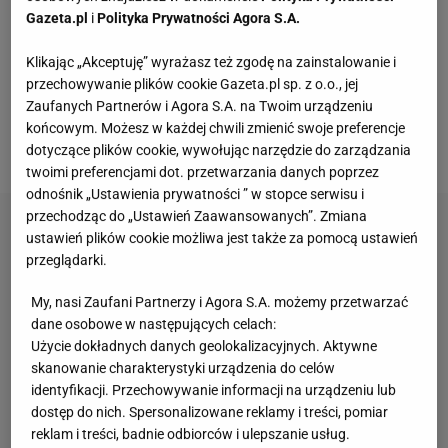
tego
transferu
i to nawet pomimo wysokich żądań
Gazeta.pl
i
Polityka Prywatności Agora S.A.
płacowych Polaka (chce zarabiać 5 mln euro
rocznie). Zwolennikiem pozyskania Milika jest Carlo
Klikając „Akceptuję” wyrażasz też zgodę na zainstalowanie i
przechowywanie plików cookie Gazeta.pl sp. z o.o., jej
Ancelotti; obaj panowie współpracowali ze sobą w
Zaufanych Partnerów i Agora S.A. na Twoim urządzeniu
Napoli i włoski trener zdecydowanie na niego
końcowym. Możesz w każdej chwili zmienić swoje preferencje
stawiał.
dotyczące plików cookie, wywołując narzędzie do zarządzania
twoimi preferencjami dot. przetwarzania danych poprzez
odnośnik „Ustawienia prywatności ” w stopce serwisu i
przechodząc do „Ustawień Zaawansowanych”. Zmiana
ustawień plików cookie możliwa jest także za pomocą ustawień
przeglądarki.
My, nasi Zaufani Partnerzy i Agora S.A. możemy przetwarzać
dane osobowe w następujących celach:
Użycie dokładnych danych geolokalizacyjnych. Aktywne
skanowanie charakterystyki urządzenia do celów
identyfikacji. Przechowywanie informacji na urządzeniu lub
dostęp do nich. Spersonalizowane reklamy i treści, pomiar
reklam i treści, badnie odbiorców i ulepszanie usług.