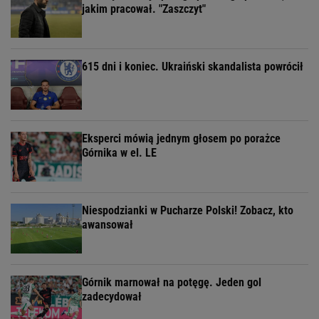
jakim pracował. "Zaszczyt"
615 dni i koniec. Ukraiński skandalista powrócił
Eksperci mówią jednym głosem po porażce
Górnika w el. LE
Niespodzianki w Pucharze Polski! Zobacz, kto
awansował
Górnik marnował na potęgę. Jeden gol
zadecydował