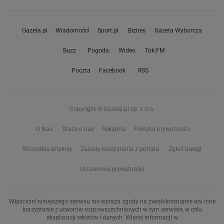
Gazeta.pl
Wiadomości
Sport.pl
Biznes
Gazeta Wyborcza
Buzz
Pogoda
Wideo
Tok.FM
Poczta
Facebook
RSS
Copyright © Gazeta.pl sp. z o.o.
O Nas
Staże u nas
Reklama
Polityka prywatności
Wszystkie artykuły
Zasady korzystania z portalu
Zgłoś uwagi
Ustawienia prywatności
Właściciel niniejszego serwisu nie wyraża zgody na zwielokrotnianie ani inne
korzystanie z utworów rozpowszechnionych w tym serwisie, w celu
eksploracji tekstów i danych. Więcej informacji w