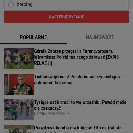
zorbing
NASTĘPNE PYTANIE
POPULARNE
NAJNOWSZE
Górnik Zabrze przegrał z Ferencvarosem.
Wicemistrz Polski ma czego żałować [ZAPIS
RELACJI]
Tichonow grzmi: Z Polakami należy postąpić
dokładnie tak samo
Tysiące osób zrobi to we wrześniu. Powód może
cię zaskoczyć
MATERIAŁ PROMOCYJNY, 18+
Prawdziwa bomba dla kibiców. Oto co trafi do