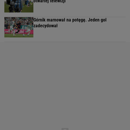
otwartej telewizji
Górnik marnował na potęgę. Jeden gol
zadecydował