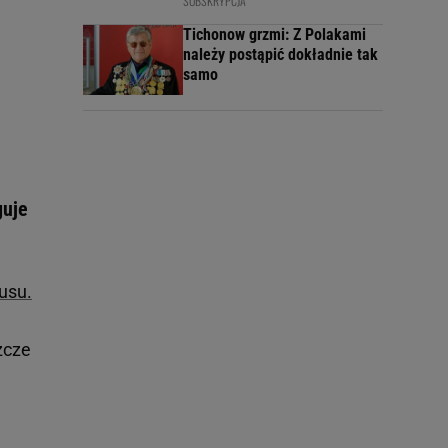
SUBSKRYPCJA
Tichonow grzmi: Z Polakami
należy postąpić dokładnie tak
samo
guje
usu.
zcze