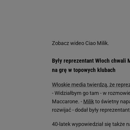
Zobacz wideo
Ciao Milik.
Były reprezentant Włoch chwali Mi
na grę w topowych klubach
Włoskie media twierdzą, że repr
- Widziałbym go tam - w rozmowi
Maccarone. -
Milik
to świetny napa
rozwijać - dodał były reprezentan
40-latek wypowiedział się także