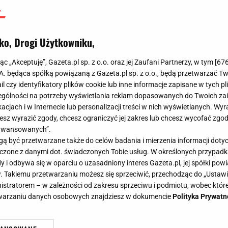
ko, Drogi Użytkowniku,
jąc „Akceptuję”, Gazeta.pl sp. z o.o. oraz jej Zaufani Partnerzy, w tym [
67
.A. będąca spółką powiązaną z Gazeta.pl sp. z o.o., będą przetwarzać T
ail czy identyfikatory plików cookie lub inne informacje zapisane w tych p
gólności na potrzeby wyświetlania reklam dopasowanych do Twoich zain
acjach i w Internecie lub personalizacji treści w nich wyświetlanych. Wyr
cesz wyrazić zgody, chcesz ograniczyć jej zakres lub chcesz wycofać zgo
aawansowanych”.
 być przetwarzane także do celów badania i mierzenia informacji dot
 łączone z danymi dot. świadczonych Tobie usług. W określonych przypad
i odbywa się w oparciu o uzasadniony interes Gazeta.pl, jej spółki powi
. Takiemu przetwarzaniu możesz się sprzeciwić, przechodząc do „Ust
nistratorem – w zależności od zakresu sprzeciwu i podmiotu, wobec które
etwarzaniu danych osobowych znajdziesz w dokumencie
Polityka Prywatn