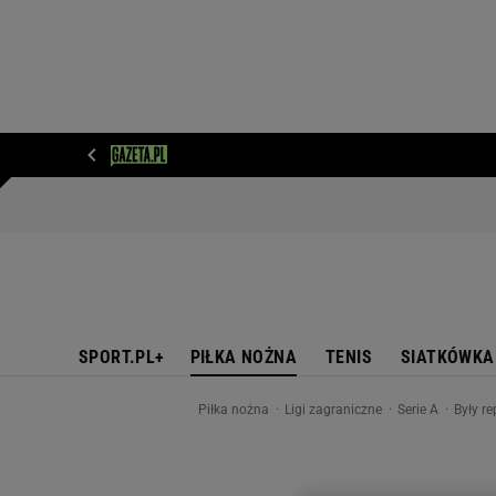
WIADOMOŚCI
NEXT
SPORT
PLOTEK
D
SPORT.PL+
PIŁKA NOŻNA
TENIS
SIATKÓWKA
Piłka nożna
Ligi zagraniczne
Serie A
Były r