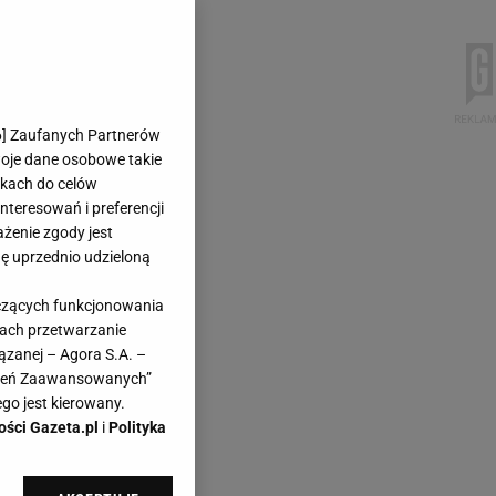
6
] Zaufanych Partnerów
woje dane osobowe takie
likach do celów
teresowań i preferencji
ażenie zgody jest
dę uprzednio udzieloną
yczących funkcjonowania
kach przetwarzanie
ązanej – Agora S.A. –
awień Zaawansowanych”
go jest kierowany.
ości Gazeta.pl
i
Polityka