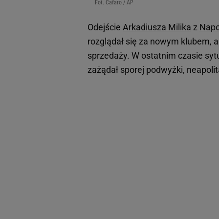
Fot. Cafaro / AP
Odejście
Arkadiusza Milika
z
Napo
rozglądał się za nowym klubem, al
sprzedaży. W ostatnim czasie sytu
zażądał sporej podwyżki, neapoli