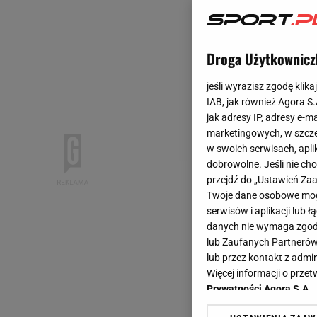
Droga Użytkownicz
jeśli wyrazisz zgodę klika
IAB, jak również Agora S
jak adresy IP, adresy e-m
marketingowych, w szcze
w swoich serwisach, aplik
dobrowolne. Jeśli nie ch
przejdź do „Ustawień Z
Twoje dane osobowe mogą
serwisów i aplikacji lub
danych nie wymaga zgody 
lub Zaufanych Partnerów
lub przez kontakt z admi
Więcej informacji o prz
Prywatności Agora S.A.