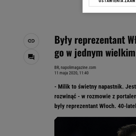
USTAWIENIA ZAA
Klikając „Akceptuję” wyra
Zaufanych Partnerów i A
dotyczące plików cookie,
odnośnik „Ustawienia pr
plików cookie możliwa je
Były reprezentant Wł
My, nasi Zaufani Partne
go w jednym wielkim
Użycie dokładnych danych
Przechowywanie informacji
badnie odbiorców i uleps
BR, napolimagazine.com
11 maja 2020, 11:40
- Milik to świetny napastnik. Je
rozwinąć - w rozmowie z portal
były reprezentant Włoch. 40-lat