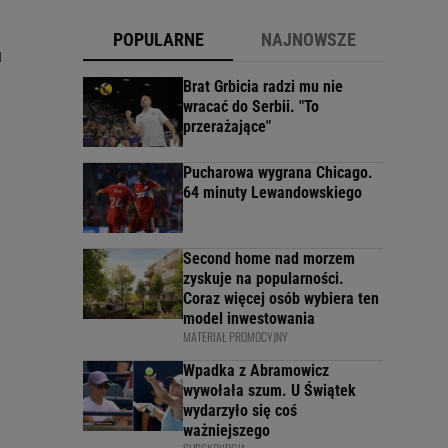
POPULARNE
NAJNOWSZE
u
Brat Grbicia radzi mu nie
wracać do Serbii. "To
przerażające"
Pucharowa wygrana Chicago.
64 minuty Lewandowskiego
Second home nad morzem
zyskuje na popularności.
Coraz więcej osób wybiera ten
model inwestowania
MATERIAŁ PROMOCYJNY
Wpadka z Abramowicz
wywołała szum. U Świątek
wydarzyło się coś
ważniejszego