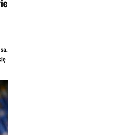
ie
usa.
się