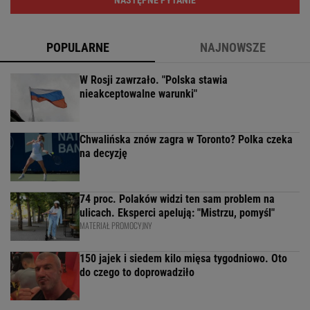
NASTĘPNE PYTANIE
POPULARNE
NAJNOWSZE
W Rosji zawrzało. "Polska stawia
nieakceptowalne warunki"
Chwalińska znów zagra w Toronto? Polka czeka
na decyzję
74 proc. Polaków widzi ten sam problem na
ulicach. Eksperci apelują: "Mistrzu, pomyśl"
MATERIAŁ PROMOCYJNY
150 jajek i siedem kilo mięsa tygodniowo. Oto
do czego to doprowadziło