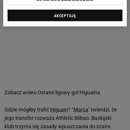
AKCEPTUJĘ
Zobacz wideo
Ostatni ligowy gol Higuaina
Gdzie mógłby trafić
Higuain
? "
Marca
" twierdzi, że
jego transfer rozważa Athletic Bilbao. Baskijski
klub trzyma się zasady wpuszczania do szatni