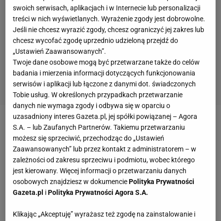
swoich serwisach, aplikacjach i w Internecie lub personalizacji
treści w nich wyświetlanych. Wyrażenie zgody jest dobrowolne.
Jeśli nie chcesz wyrazić zgody, chcesz ograniczyć jej zakres lub
chcesz wycofać zgodę uprzednio udzieloną przejdź do
„Ustawień Zaawansowanych”.
Twoje dane osobowe mogą być przetwarzane także do celów
badania i mierzenia informacji dotyczących funkcjonowania
serwisów i aplikacji lub łączone z danymi dot. świadczonych
Tobie usług. W określonych przypadkach przetwarzanie
danych nie wymaga zgody i odbywa się w oparciu o
uzasadniony interes Gazeta.pl, jej spółki powiązanej – Agora
Kontrakt Gonzalo Higuaina wygasa w czerwcu 2021
S.A. – lub Zaufanych Partnerów. Takiemu przetwarzaniu
możesz się sprzeciwić, przechodząc do „Ustawień
roku, ale prawdopodobnie latem Argentyńczyk
Zaawansowanych” lub przez kontakt z administratorem – w
odejdzie z Juventusu. Stara Dama, zdaniem
zależności od zakresu sprzeciwu i podmiotu, wobec którego
"
Tuttosport
", podejmie decyzję w kwietniu. 32-latek
jest kierowany. Więcej informacji o przetwarzaniu danych
osobowych znajdziesz w dokumencie
Polityka Prywatności
miał udany początek sezonu. Na swoim koncie ma
Gazeta.pl
i
Polityka Prywatności Agora S.A.
osiem bramek i osiem asyst. Problem w tym, że
ostatniego ligowego gola strzelił na początku
Klikając „Akceptuję” wyrażasz też zgodę na zainstalowanie i