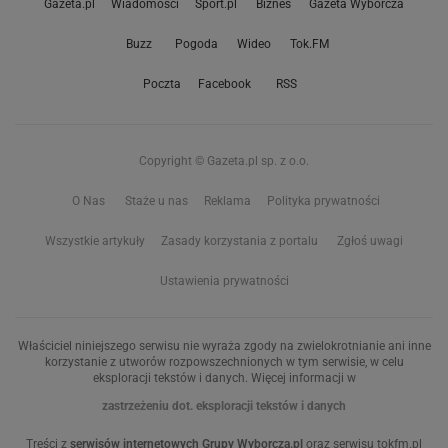
Gazeta.pl
Wiadomości
Sport.pl
Biznes
Gazeta Wyborcza
Buzz
Pogoda
Wideo
Tok.FM
Poczta
Facebook
RSS
Copyright © Gazeta.pl sp. z o.o.
O Nas
Staże u nas
Reklama
Polityka prywatności
Wszystkie artykuły
Zasady korzystania z portalu
Zgłoś uwagi
Ustawienia prywatności
Właściciel niniejszego serwisu nie wyraża zgody na zwielokrotnianie ani inne
korzystanie z utworów rozpowszechnionych w tym serwisie, w celu
eksploracji tekstów i danych. Więcej informacji w
zastrzeżeniu dot. eksploracji tekstów i danych
Treści z
serwisów internetowych Grupy Wyborcza.pl
oraz serwisu tokfm.pl