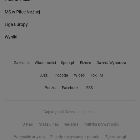
MŚ w Piłce Nożnej
Liga Europy
Wyniki
Gazeta.pl
Wiadomości
Sport.pl
Biznes
Gazeta Wyborcza
Buzz
Pogoda
Wideo
Tok.FM
Poczta
Facebook
RSS
Copyright © Gazeta.pl sp. z o.o.
O Nas
Staże u nas
Reklama
Polityka prywatności
Wszystkie artykuły
Zasady korzystania z portalu
Zgłoś uwagi