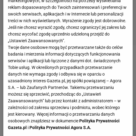
marketingowych, w szczególności na potrzeby wyświetlania
reklam dopasowanych do Twoich zainteresowań i preferencji w
swoich serwisach, aplikacjach i w Internecie lub personalizacji
treści w nich wyświetlanych. Wyrażenie zgody jest dobrowolne.
Jeśli nie chcesz wyrazić zgody, chcesz ograniczyć jej zakres lub
chcesz wycofać zgodę uprzednio udzieloną przejdź do
„Ustawień Zaawansowanych”.
Twoje dane osobowe mogą być przetwarzane także do celów
badania i mierzenia informacji dotyczących funkcjonowania
Dwa gole i pięć asyst - oto bilans
Piotra Zielińskiego
serwisów i aplikacji lub łączone z danymi dot. świadczonych
we wszystkich rozgrywkach. Chociaż te liczby nie
Tobie usług. W określonych przypadkach przetwarzanie
danych nie wymaga zgody i odbywa się w oparciu o
rzucają na kolana, to jego wpływ na grę
Napoli
jest
uzasadniony interes Gazeta.pl, jej spółki powiązanej – Agora
znaczący. Jedynie Giovanni Di Lorenzo rozegrał
S.A. – lub Zaufanych Partnerów. Takiemu przetwarzaniu
więcej minut od Polaka w tym sezonie.
Ale choć
możesz się sprzeciwić, przechodząc do „Ustawień
Zaawansowanych” lub przez kontakt z administratorem – w
Zieliński od dawna jest kluczowym zawodnikiem
zależności od zakresu sprzeciwu i podmiotu, wobec którego
Napoli, to wciąż zarabia zaledwie 1,1 miliona euro za
jest kierowany. Więcej informacji o przetwarzaniu danych
sezon gry
. Zaledwie, jeśli spojrzymy chociaż na
osobowych znajdziesz w dokumencie
Polityka Prywatności
Gazeta.pl
i
Polityka Prywatności Agora S.A.
zarobki Arkadiusza Milika, który pobiera rocznie 2,5