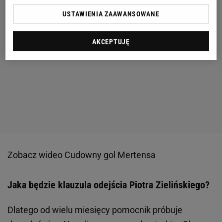
USTAWIENIA ZAAWANSOWANE
AKCEPTUJĘ
Zobacz wideo
Cudowny gol Mertensa
Jaka będzie klauzula odejścia Piotra Zielińskiego?
Dlatego od wielu miesięcy pomocnik próbuje