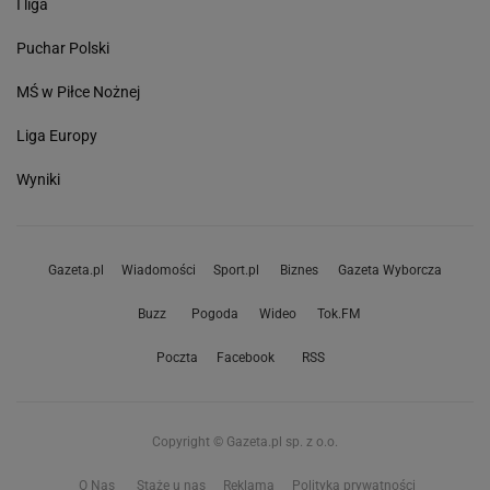
I liga
Puchar Polski
MŚ w Piłce Nożnej
Liga Europy
Wyniki
Gazeta.pl
Wiadomości
Sport.pl
Biznes
Gazeta Wyborcza
Buzz
Pogoda
Wideo
Tok.FM
Poczta
Facebook
RSS
Copyright © Gazeta.pl sp. z o.o.
O Nas
Staże u nas
Reklama
Polityka prywatności