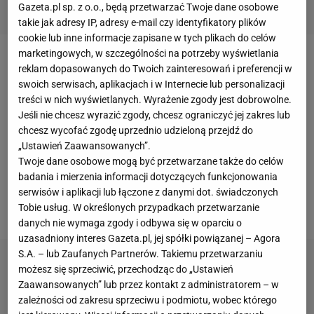
Gazeta.pl sp. z o.o., będą przetwarzać Twoje dane osobowe
takie jak adresy IP, adresy e-mail czy identyfikatory plików
cookie lub inne informacje zapisane w tych plikach do celów
marketingowych, w szczególności na potrzeby wyświetlania
Obecny sezon w roli trenera
Milanu
zaczynał Marco
reklam dopasowanych do Twoich zainteresowań i preferencji w
swoich serwisach, aplikacjach i w Internecie lub personalizacji
Giampaolo. Po słabym początku zastąpił go Stefano
treści w nich wyświetlanych. Wyrażenie zgody jest dobrowolne.
Pioli, który poprawił grę drużyny, ale nie na tyle, by w
Jeśli nie chcesz wyrazić zgody, chcesz ograniczyć jej zakres lub
kolejnym sezonie prowadzić zespół. Tak
chcesz wycofać zgodę uprzednio udzieloną przejdź do
przynajmniej uważa "La Gazzetta dello Sport", która
„Ustawień Zaawansowanych”.
Twoje dane osobowe mogą być przetwarzane także do celów
twierdzi, że władze Milanu są już niemal dogadane z
badania i mierzenia informacji dotyczących funkcjonowania
następcą Pioliego. Ma nim zostać 61-letni
Ralf
serwisów i aplikacji lub łączone z danymi dot. świadczonych
Rangnick
.
Tobie usług. W określonych przypadkach przetwarzanie
danych nie wymaga zgody i odbywa się w oparciu o
uzasadniony interes Gazeta.pl, jej spółki powiązanej – Agora
S.A. – lub Zaufanych Partnerów. Takiemu przetwarzaniu
możesz się sprzeciwić, przechodząc do „Ustawień
Zaawansowanych” lub przez kontakt z administratorem – w
zależności od zakresu sprzeciwu i podmiotu, wobec którego