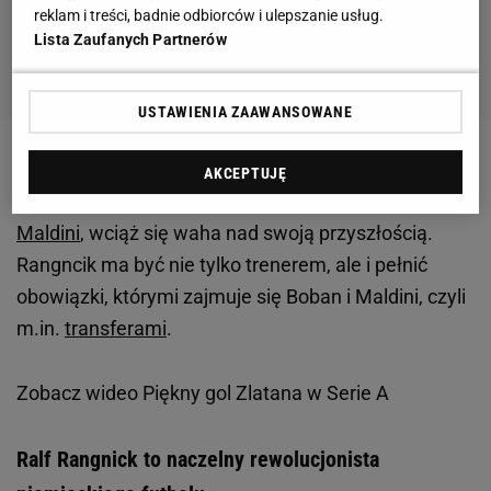
reklam i treści, badnie odbiorców i ulepszanie usług.
Lista Zaufanych Partnerów
USTAWIENIA ZAAWANSOWANE
"LGdS" donosi, że z klubem pożegna się Zvonimir
AKCEPTUJĘ
Boban, zaś drugi z dyrektorów
sportowych
-
Paolo
Maldini
, wciąż się waha nad swoją przyszłością.
Rangncik ma być nie tylko trenerem, ale i pełnić
obowiązki, którymi zajmuje się Boban i Maldini, czyli
m.in.
transferami
.
Zobacz wideo
Piękny gol Zlatana w Serie A
Ralf Rangnick to naczelny rewolucjonista