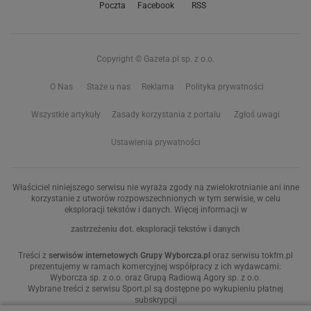
Poczta
Facebook
RSS
Copyright © Gazeta.pl sp. z o.o.
O Nas
Staże u nas
Reklama
Polityka prywatności
Wszystkie artykuły
Zasady korzystania z portalu
Zgłoś uwagi
Ustawienia prywatności
Właściciel niniejszego serwisu nie wyraża zgody na zwielokrotnianie ani inne
korzystanie z utworów rozpowszechnionych w tym serwisie, w celu
eksploracji tekstów i danych. Więcej informacji w
zastrzeżeniu dot. eksploracji tekstów i danych
Treści z
serwisów internetowych Grupy Wyborcza.pl
oraz serwisu tokfm.pl
prezentujemy w ramach komercyjnej współpracy z ich wydawcami:
Wyborcza sp. z o.o. oraz Grupą Radiową Agory sp. z o.o.
Wybrane treści z serwisu Sport.pl są dostępne po wykupieniu płatnej
subskrypcji