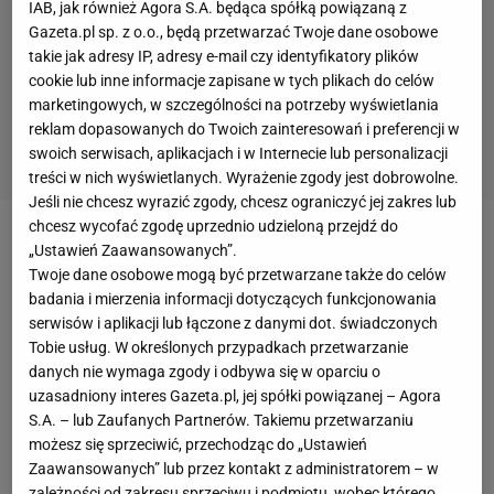
IAB, jak również Agora S.A. będąca spółką powiązaną z
Gazeta.pl sp. z o.o., będą przetwarzać Twoje dane osobowe
takie jak adresy IP, adresy e-mail czy identyfikatory plików
cookie lub inne informacje zapisane w tych plikach do celów
marketingowych, w szczególności na potrzeby wyświetlania
reklam dopasowanych do Twoich zainteresowań i preferencji w
swoich serwisach, aplikacjach i w Internecie lub personalizacji
treści w nich wyświetlanych. Wyrażenie zgody jest dobrowolne.
Jeśli nie chcesz wyrazić zgody, chcesz ograniczyć jej zakres lub
chcesz wycofać zgodę uprzednio udzieloną przejdź do
Cristiano Ronaldo
chce znów wygrać Ligę Mistrzów!
„Ustawień Zaawansowanych”.
Twoje dane osobowe mogą być przetwarzane także do celów
Portugalczyk ma już pięć zwycięstw w finale
badania i mierzenia informacji dotyczących funkcjonowania
Champions League
, ale chce kolejnego triumfu.
serwisów i aplikacji lub łączone z danymi dot. świadczonych
Jeżeli nie uda mu się to w tym sezonie z
Tobie usług. W określonych przypadkach przetwarzanie
danych nie wymaga zgody i odbywa się w oparciu o
Juventusem, to spróbuje z innym zespołem. - Jeśli
uzasadniony interes Gazeta.pl, jej spółki powiązanej – Agora
Juventus
znowu zawiedzie w
Lidze Mistrzów
,
S.A. – lub Zaufanych Partnerów. Takiemu przetwarzaniu
Ronaldo poszuka szczęścia w innym klubie -
możesz się sprzeciwić, przechodząc do „Ustawień
Zaawansowanych” lub przez kontakt z administratorem – w
informuje "La Gazzetta dello Sport".
zależności od zakresu sprzeciwu i podmiotu, wobec którego