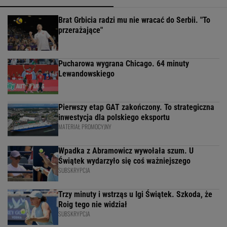
Brat Grbicia radzi mu nie wracać do Serbii. "To
przerażające"
Pucharowa wygrana Chicago. 64 minuty
Lewandowskiego
Pierwszy etap GAT zakończony. To strategiczna
inwestycja dla polskiego eksportu
MATERIAŁ PROMOCYJNY
Wpadka z Abramowicz wywołała szum. U
Świątek wydarzyło się coś ważniejszego
SUBSKRYPCJA
Trzy minuty i wstrząs u Igi Świątek. Szkoda, że
Roig tego nie widział
SUBSKRYPCJA