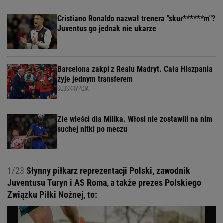
Cristiano Ronaldo nazwał trenera "skur******m"?
Juventus go jednak nie ukarze
Barcelona zakpi z Realu Madryt. Cała Hiszpania
żyje jednym transferem
SUBSKRYPCJA
Złe wieści dla Milika. Włosi nie zostawili na nim
suchej nitki po meczu
1/23
Słynny piłkarz reprezentacji Polski, zawodnik
Juventusu Turyn i AS Roma, a także prezes Polskiego
Związku Piłki Nożnej, to: