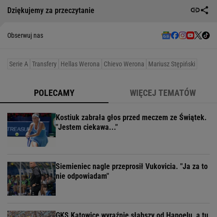
Dziękujemy za przeczytanie
Obserwuj nas
Serie A
Transfery
Hellas Werona
Chievo Werona
Mariusz Stępiński
POLECAMY
WIĘCEJ TEMATÓW
Kostiuk zabrała głos przed meczem ze Świątek.
"Jestem ciekawa..."
Siemieniec nagle przeprosił Vukovicia. "Ja za to
nie odpowiadam"
GKS Katowice wyraźnie słabszy od Hapoelu, a tu