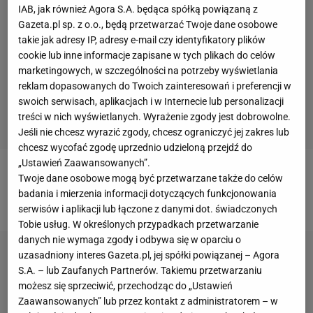
IAB, jak również Agora S.A. będąca spółką powiązaną z
Gazeta.pl sp. z o.o., będą przetwarzać Twoje dane osobowe
takie jak adresy IP, adresy e-mail czy identyfikatory plików
cookie lub inne informacje zapisane w tych plikach do celów
marketingowych, w szczególności na potrzeby wyświetlania
reklam dopasowanych do Twoich zainteresowań i preferencji w
swoich serwisach, aplikacjach i w Internecie lub personalizacji
treści w nich wyświetlanych. Wyrażenie zgody jest dobrowolne.
Jeśli nie chcesz wyrazić zgody, chcesz ograniczyć jej zakres lub
chcesz wycofać zgodę uprzednio udzieloną przejdź do
„Ustawień Zaawansowanych”.
Twoje dane osobowe mogą być przetwarzane także do celów
Brzęczek o kontuzjach w kadrze: "Glika trudno jest
badania i mierzenia informacji dotyczących funkcjonowania
złamać"
serwisów i aplikacji lub łączone z danymi dot. świadczonych
Tobie usług. W określonych przypadkach przetwarzanie
danych nie wymaga zgody i odbywa się w oparciu o
uzasadniony interes Gazeta.pl, jej spółki powiązanej – Agora
S.A. – lub Zaufanych Partnerów. Takiemu przetwarzaniu
możesz się sprzeciwić, przechodząc do „Ustawień
Zaawansowanych” lub przez kontakt z administratorem – w