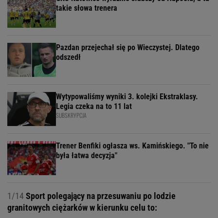
takie słowa trenera
Pazdan przejechał się po Wieczystej. Dlatego
odszedł
Wytypowaliśmy wyniki 3. kolejki Ekstraklasy.
Legia czeka na to 11 lat
SUBSKRYPCJA
Trener Benfiki ogłasza ws. Kamińskiego. "To nie
była łatwa decyzja"
1/14
Sport polegający na przesuwaniu po lodzie
granitowych ciężarków w kierunku celu to: