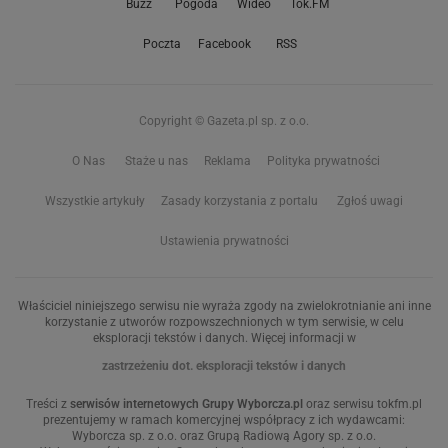
Buzz
Pogoda
Wideo
Tok.FM
Poczta
Facebook
RSS
Copyright © Gazeta.pl sp. z o.o.
O Nas
Staże u nas
Reklama
Polityka prywatności
Wszystkie artykuły
Zasady korzystania z portalu
Zgłoś uwagi
Ustawienia prywatności
Właściciel niniejszego serwisu nie wyraża zgody na zwielokrotnianie ani inne
korzystanie z utworów rozpowszechnionych w tym serwisie, w celu
eksploracji tekstów i danych. Więcej informacji w
zastrzeżeniu dot. eksploracji tekstów i danych
Treści z
serwisów internetowych Grupy Wyborcza.pl
oraz serwisu tokfm.pl
prezentujemy w ramach komercyjnej współpracy z ich wydawcami:
Wyborcza sp. z o.o. oraz Grupą Radiową Agory sp. z o.o.