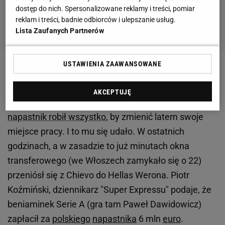
dostęp do nich. Spersonalizowane reklamy i treści, pomiar
reklam i treści, badnie odbiorców i ulepszanie usług.
Lista Zaufanych Partnerów
USTAWIENIA ZAAWANSOWANE
Zobacz wideo
AKCEPTUJĘ
Po tym, jak
Chievo
spadło na zaplecze
Serie
A,
polski
napastnik robił wszystko
, by zmienić latem swoje
miejsce pracy. I to mu się udało. W ostatnich
godzinach, a w zasadzie to już minutach okna
transferowego (we Włoszech zamykało się o 22)
przeniósł się z Chievo do Hellas Werona. Piotr
Koźmiński, dziennikarz "Super Expressu" podaje, że
beniaminek Serie A (gra tam Paweł Dawidowicz)
zapłacił za
polskiego
napastnika
6 mln
euro
.