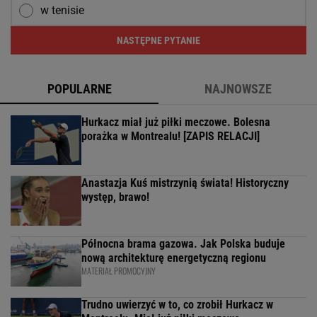
w tenisie
NASTĘPNE PYTANIE
POPULARNE
NAJNOWSZE
Hurkacz miał już piłki meczowe. Bolesna
porażka w Montrealu! [ZAPIS RELACJI]
Anastazja Kuś mistrzynią świata! Historyczny
występ, brawo!
Północna brama gazowa. Jak Polska buduje
nową architekturę energetyczną regionu
MATERIAŁ PROMOCYJNY
Trudno uwierzyć w to, co zrobił Hurkacz w