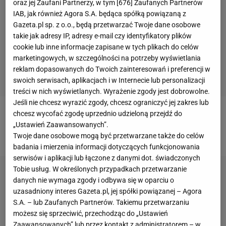
oraz jej Zaufani Partnerzy, w tym [
676
] Zaufanych Partnerów
IAB, jak również Agora S.A. będąca spółką powiązaną z
Gazeta.pl sp. z o.o., będą przetwarzać Twoje dane osobowe
takie jak adresy IP, adresy e-mail czy identyfikatory plików
cookie lub inne informacje zapisane w tych plikach do celów
marketingowych, w szczególności na potrzeby wyświetlania
reklam dopasowanych do Twoich zainteresowań i preferencji w
swoich serwisach, aplikacjach i w Internecie lub personalizacji
treści w nich wyświetlanych. Wyrażenie zgody jest dobrowolne.
Jeśli nie chcesz wyrazić zgody, chcesz ograniczyć jej zakres lub
chcesz wycofać zgodę uprzednio udzieloną przejdź do
Tak Napoli przegrało sobotni hit ligi włoskiej z
„Ustawień Zaawansowanych”.
Juventusem:
Twoje dane osobowe mogą być przetwarzane także do celów
badania i mierzenia informacji dotyczących funkcjonowania
serwisów i aplikacji lub łączone z danymi dot. świadczonych
Tobie usług. W określonych przypadkach przetwarzanie
danych nie wymaga zgody i odbywa się w oparciu o
uzasadniony interes Gazeta.pl, jej spółki powiązanej – Agora
S.A. – lub Zaufanych Partnerów. Takiemu przetwarzaniu
możesz się sprzeciwić, przechodząc do „Ustawień
Zaawansowanych” lub przez kontakt z administratorem – w