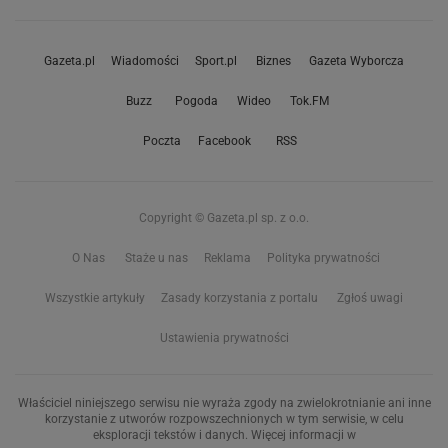
Gazeta.pl
Wiadomości
Sport.pl
Biznes
Gazeta Wyborcza
Buzz
Pogoda
Wideo
Tok.FM
Poczta
Facebook
RSS
Copyright © Gazeta.pl sp. z o.o.
O Nas
Staże u nas
Reklama
Polityka prywatności
Wszystkie artykuły
Zasady korzystania z portalu
Zgłoś uwagi
Ustawienia prywatności
Właściciel niniejszego serwisu nie wyraża zgody na zwielokrotnianie ani inne
korzystanie z utworów rozpowszechnionych w tym serwisie, w celu
eksploracji tekstów i danych. Więcej informacji w