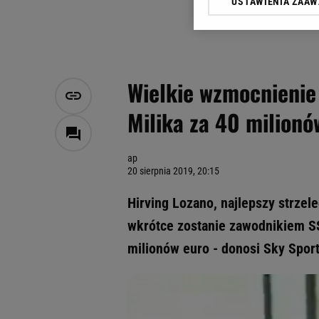
USTAWIENIA ZAA
Klikając „Akceptuję” wyra
Zaufanych Partnerów i A
dotyczące plików cookie,
odnośnik „Ustawienia pr
plików cookie możliwa je
Wielkie wzmocnienie
My, nasi Zaufani Partne
Milika za 40 milionó
Użycie dokładnych danych
Przechowywanie informacji
badnie odbiorców i uleps
ap
20 sierpnia 2019, 20:15
Hirving Lozano, najlepszy strze
wkrótce zostanie zawodnikiem S
milionów euro - donosi Sky Sport