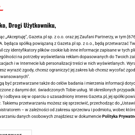
ko, Drogi Użytkowniku,
jąc „Akceptuję”, Gazeta.pl sp. z o.o. oraz jej Zaufani Partnerzy, w tym [
67
.A. będąca spółką powiązaną z Gazeta.pl sp. z o.o., będą przetwarzać T
ail czy identyfikatory plików cookie lub inne informacje zapisane w tych p
gólności na potrzeby wyświetlania reklam dopasowanych do Twoich zain
acjach i w Internecie lub personalizacji treści w nich wyświetlanych. Wyr
cesz wyrazić zgody, chcesz ograniczyć jej zakres lub chcesz wycofać zgo
aawansowanych”.
 być przetwarzane także do celów badania i mierzenia informacji dot
 łączone z danymi dot. świadczonych Tobie usług. W określonych przypad
i odbywa się w oparciu o uzasadniony interes Gazeta.pl, jej spółki powi
. Takiemu przetwarzaniu możesz się sprzeciwić, przechodząc do „Ust
nistratorem – w zależności od zakresu sprzeciwu i podmiotu, wobec które
etwarzaniu danych osobowych znajdziesz w dokumencie
Polityka Prywatn