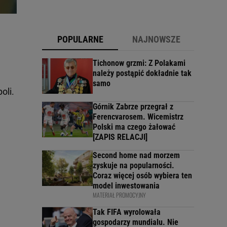
POPULARNE
NAJNOWSZE
Tichonow grzmi: Z Polakami
należy postąpić dokładnie tak
samo
oli.
Górnik Zabrze przegrał z
Ferencvarosem. Wicemistrz
Polski ma czego żałować
[ZAPIS RELACJI]
Second home nad morzem
zyskuje na popularności.
Coraz więcej osób wybiera ten
model inwestowania
MATERIAŁ PROMOCYJNY
Tak FIFA wyrolowała
gospodarzy mundialu. Nie