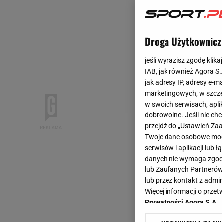
Droga Użytkownicz
jeśli wyrazisz zgodę klika
IAB, jak również Agora S
jak adresy IP, adresy e-m
marketingowych, w szcze
w swoich serwisach, aplik
dobrowolne. Jeśli nie ch
przejdź do „Ustawień Z
Twoje dane osobowe mogą
serwisów i aplikacji lub
danych nie wymaga zgody 
lub Zaufanych Partnerów
lub przez kontakt z admi
Więcej informacji o prz
Prywatności Agora S.A.