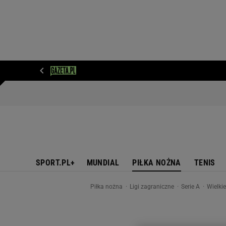
WIADOMOŚCI
NEXT
SPORT
PLOTEK
D
SPORT.PL+
MUNDIAL
PIŁKA NOŻNA
TENIS
Piłka nożna
Ligi zagraniczne
Serie A
Wielki