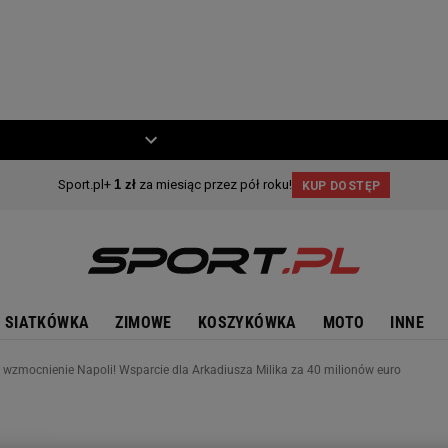
ZIECKO
MOTO
SIATKÓWKA
ZIMOWE
KOSZYKÓWKA
MOTO
INNE
e wzmocnienie Napoli! Wsparcie dla Arkadiusza Milika za 40 milionów euro