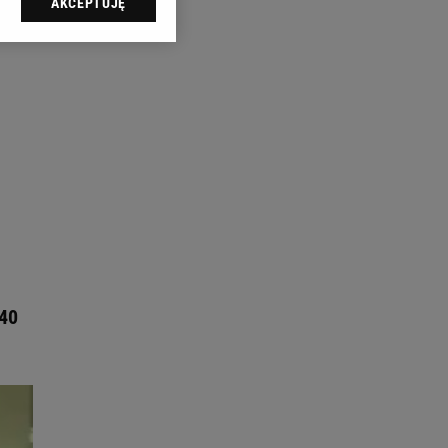
AKCEPTUJĘ
l sp. z o.o., jej
ić swoje preferencje
arzania danych poprzez
ych”. Zmiana ustawień
ach:
 celów identyfikacji.
omiar reklam i treści,
 40