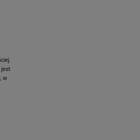
ciej
 jest
w
, w