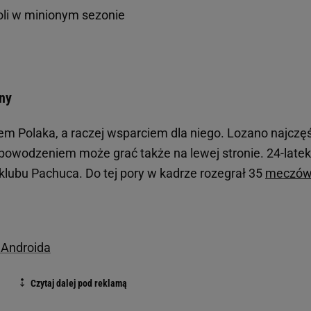
poli w minionym sezonie
ny
m Polaka, a raczej wsparciem dla niego. Lozano najczęś
 powodzeniem może grać także na lewej stronie. 24-latek
ubu Pachuca. Do tej pory w kadrze rozegrał 35
meczó
a Androida