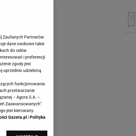
6
] Zaufanych Partnerów
woje dane osobowe takie
likach do celów
teresowań i preferencji
ażenie zgody jest
dę uprzednio udzieloną
yczących funkcjonowania
kach przetwarzanie
ązanej – Agora S.A. –
awień Zaawansowanych”
go jest kierowany.
ości Gazeta.pl
i
Polityka