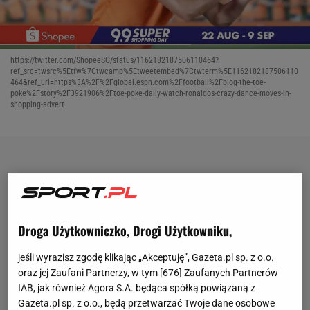
https://twitter.com/ShopeeSG/status/1162182187506110464?
ref_src=twsrc%5Etfw%7Ctwcamp%5Etweetembed%7Ctwterm%5E1162182187506110
464&ref_url=https%3A%2F%2Fglobal.espn.com%2Ffootball%2Fblog-the-toe-
poke%2Fstory%2F3921906%2Ftoe-poke-daily-watch-ronaldos-crazy-dance-moves-in-
shopping-advert
Droga Użytkowniczko, Drogi Użytkowniku,
jeśli wyrazisz zgodę klikając „Akceptuję”, Gazeta.pl sp. z o.o.
oraz jej Zaufani Partnerzy, w tym [
676
] Zaufanych Partnerów
IAB, jak również Agora S.A. będąca spółką powiązaną z
Gazeta.pl sp. z o.o., będą przetwarzać Twoje dane osobowe