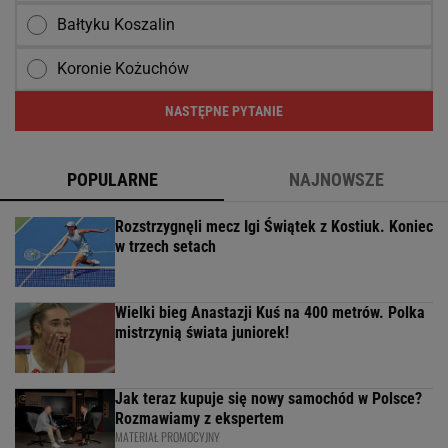
Bałtyku Koszalin
Koronie Kożuchów
NASTĘPNE PYTANIE
POPULARNE
NAJNOWSZE
Rozstrzygnęli mecz Igi Świątek z Kostiuk. Koniec
w trzech setach
Wielki bieg Anastazji Kuś na 400 metrów. Polka
mistrzynią świata juniorek!
Jak teraz kupuje się nowy samochód w Polsce?
Rozmawiamy z ekspertem
MATERIAŁ PROMOCYJNY