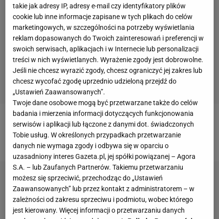
takie jak adresy IP, adresy e-mail czy identyfikatory plików
cookie lub inne informacje zapisane w tych plikach do celów
marketingowych, w szczególności na potrzeby wyświetlania
reklam dopasowanych do Twoich zainteresowań i preferencji w
swoich serwisach, aplikacjach i w Internecie lub personalizacji
treści w nich wyświetlanych. Wyrażenie zgody jest dobrowolne.
Jeśli nie chcesz wyrazić zgody, chcesz ograniczyć jej zakres lub
chcesz wycofać zgodę uprzednio udzieloną przejdź do
„Ustawień Zaawansowanych”.
Twoje dane osobowe mogą być przetwarzane także do celów
badania i mierzenia informacji dotyczących funkcjonowania
Tak w minionym sezonie strzelał bramki Cristiano
serwisów i aplikacji lub łączone z danymi dot. świadczonych
Tobie usług. W określonych przypadkach przetwarzanie
Ronaldo:
danych nie wymaga zgody i odbywa się w oparciu o
uzasadniony interes Gazeta.pl, jej spółki powiązanej – Agora
S.A. – lub Zaufanych Partnerów. Takiemu przetwarzaniu
możesz się sprzeciwić, przechodząc do „Ustawień
Zaawansowanych” lub przez kontakt z administratorem – w
zależności od zakresu sprzeciwu i podmiotu, wobec którego
jest kierowany. Więcej informacji o przetwarzaniu danych