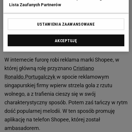
Lista Zaufanych Partnerów
USTAWIENIA ZAAWANSOWANE
AKCEPTUJĘ
W internecie furorę robi reklama marki Shopee, w
której główną rolę przyznano
Cristiano
Ronaldo.
Portugalczyk
w spocie reklamowym
singapurskiej firmy wpierw strzela gola z rzutu
wolnego, a z trafienia cieszy się w swój
charakterystyczny sposób. Potem zaś tańczy w rytm
dość popularnej melodii. W ten sposób promuję
aplikację na telefon Shopee, której został
ambasadorem.