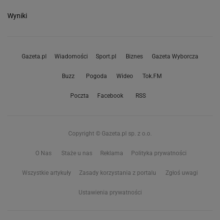
Wyniki
Gazeta.pl
Wiadomości
Sport.pl
Biznes
Gazeta Wyborcza
Buzz
Pogoda
Wideo
Tok.FM
Poczta
Facebook
RSS
Copyright © Gazeta.pl sp. z o.o.
O Nas
Staże u nas
Reklama
Polityka prywatności
Wszystkie artykuły
Zasady korzystania z portalu
Zgłoś uwagi
Ustawienia prywatności