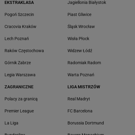
EKSTRAKLASA
Jagiellonia Białystok
Pogoń Szczecin
Piast Gliwice
Cracovia Kraków
Śląsk Wrocław
Lech Poznań
Wisła Płock
Raków Częstochowa
Widzew Łódź
Górnik Zabrze
Radomiak Radom
Legia Warszawa
Warta Poznań
ZAGRANICZNE
LIGA MISTRZÓW
Polacy za granicą
Real Madryt
Premier League
FC Barcelona
La Liga
Borussia Dortmund
Bundesliga
Bayern Monachium