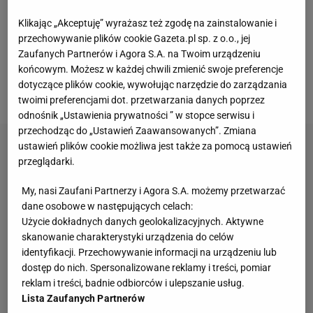
zarabiałby 8,5 mln euro rocznie.
Do drużyny
Klikając „Akceptuję” wyrażasz też zgodę na zainstalowanie i
mistrzów Włoch trafiłby po
możliwym odejściu Paulo
przechowywanie plików cookie Gazeta.pl sp. z o.o., jej
Dybali do Manchesteru United
. Teraz sytuacja uległa
Zaufanych Partnerów i Agora S.A. na Twoim urządzeniu
końcowym. Możesz w każdej chwili zmienić swoje preferencje
jednak zmianie, a wszystko za sprawą
Cristiano
dotyczące plików cookie, wywołując narzędzie do zarządzania
Ronaldo
.
twoimi preferencjami dot. przetwarzania danych poprzez
odnośnik „Ustawienia prywatności ” w stopce serwisu i
przechodząc do „Ustawień Zaawansowanych”. Zmiana
ustawień plików cookie możliwa jest także za pomocą ustawień
przeglądarki.
My, nasi Zaufani Partnerzy i Agora S.A. możemy przetwarzać
dane osobowe w następujących celach:
Użycie dokładnych danych geolokalizacyjnych. Aktywne
skanowanie charakterystyki urządzenia do celów
identyfikacji. Przechowywanie informacji na urządzeniu lub
dostęp do nich. Spersonalizowane reklamy i treści, pomiar
reklam i treści, badnie odbiorców i ulepszanie usług.
Lista Zaufanych Partnerów