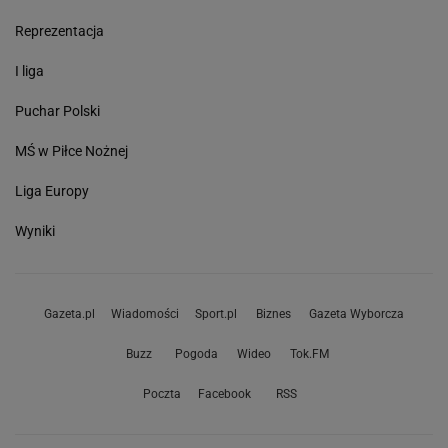
Reprezentacja
I liga
Puchar Polski
MŚ w Piłce Nożnej
Liga Europy
Wyniki
Gazeta.pl
Wiadomości
Sport.pl
Biznes
Gazeta Wyborcza
Buzz
Pogoda
Wideo
Tok.FM
Poczta
Facebook
RSS