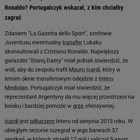
Ronaldo? Portugalczyk wskazał, z kim chciałby
zagrać
Zdaniem "La Gazetta dello Sport", szefowie
Juventusu ewentualny
transfer
Lukaku
skonsultowali z Cristiano Ronaldo. Największy
gwiazdor "Starej Damy" miał jednak stwierdzić, że
woli, aby do zespołu trafił
Mauro Icardi
, który w
letnim oknie transferowym odejdzie z
Interu
Mediolan
. Portugalczyk miał stwierdzić, że
reprezentant Argentyny da mu więcej przestrzeni na
boisku i bardziej pomoże w
grze
ofensywnej.
Icardi
jest
piłkarzem
Interu od sierpnia 2013 roku. W
ubiegłym sezonie rozegrał w jego barwach 37
spotkań, w których strzelił 17 goli i zaliczył 5 asyst.