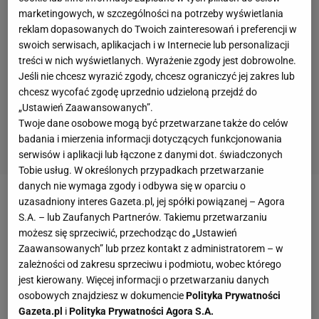
marketingowych, w szczególności na potrzeby wyświetlania
reklam dopasowanych do Twoich zainteresowań i preferencji w
swoich serwisach, aplikacjach i w Internecie lub personalizacji
treści w nich wyświetlanych. Wyrażenie zgody jest dobrowolne.
Jeśli nie chcesz wyrazić zgody, chcesz ograniczyć jej zakres lub
chcesz wycofać zgodę uprzednio udzieloną przejdź do
„Ustawień Zaawansowanych”.
Twoje dane osobowe mogą być przetwarzane także do celów
badania i mierzenia informacji dotyczących funkcjonowania
serwisów i aplikacji lub łączone z danymi dot. świadczonych
Tobie usług. W określonych przypadkach przetwarzanie
danych nie wymaga zgody i odbywa się w oparciu o
uzasadniony interes Gazeta.pl, jej spółki powiązanej – Agora
Zobacz wideo
S.A. – lub Zaufanych Partnerów. Takiemu przetwarzaniu
możesz się sprzeciwić, przechodząc do „Ustawień
Kilka dni temu włoskie media poinformowały, że
Zaawansowanych” lub przez kontakt z administratorem – w
zależności od zakresu sprzeciwu i podmiotu, wobec którego
Romelu Lukaku
porozumiał się już w sprawie
jest kierowany. Więcej informacji o przetwarzaniu danych
indywidualnego kontraktu z
Juventusem
.
Belg miał
osobowych znajdziesz w dokumencie
Polityka Prywatności
uzgodnić warunki umowy, w ramach której
Gazeta.pl
i
Polityka Prywatności Agora S.A.