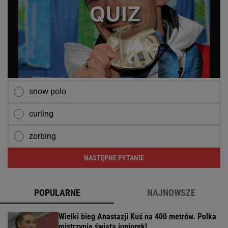
snow polo
curling
zorbing
NASTĘPNE PYTANIE
POPULARNE
NAJNOWSZE
Wielki bieg Anastazji Kuś na 400 metrów. Polka
mistrzynią świata juniorek!