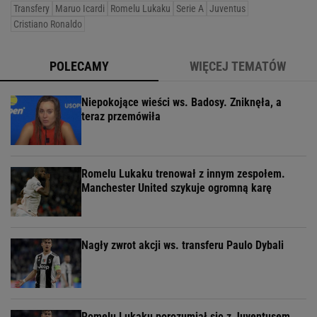
Transfery
Maruo Icardi
Romelu Lukaku
Serie A
Juventus
Cristiano Ronaldo
POLECAMY
WIĘCEJ TEMATÓW
Niepokojące wieści ws. Badosy. Zniknęła, a
teraz przemówiła
Romelu Lukaku trenował z innym zespołem.
Manchester United szykuje ogromną karę
Nagły zwrot akcji ws. transferu Paulo Dybali
Romelu Lukaku porozumiał się z Juventusem.