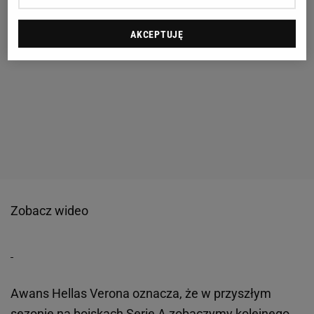
AKCEPTUJĘ
Zobacz wideo
Awans Hellas Verona oznacza, że w przyszłym
sezonie na boiskach Serie A zobaczymy kolejnego