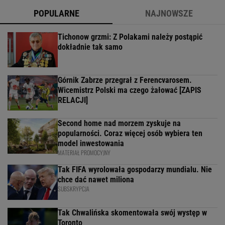
POPULARNE
NAJNOWSZE
Tichonow grzmi: Z Polakami należy postąpić
dokładnie tak samo
Górnik Zabrze przegrał z Ferencvarosem.
Wicemistrz Polski ma czego żałować [ZAPIS
RELACJI]
Second home nad morzem zyskuje na
popularności. Coraz więcej osób wybiera ten
model inwestowania
MATERIAŁ PROMOCYJNY
Tak FIFA wyrolowała gospodarzy mundialu. Nie
chce dać nawet miliona
SUBSKRYPCJA
Tak Chwalińska skomentowała swój występ w
Toronto