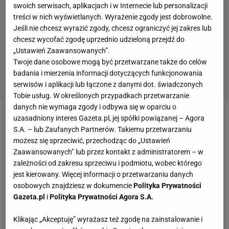
swoich serwisach, aplikacjach i w Internecie lub personalizacji
treści w nich wyświetlanych. Wyrażenie zgody jest dobrowolne.
Jeśli nie chcesz wyrazić zgody, chcesz ograniczyć jej zakres lub
chcesz wycofać zgodę uprzednio udzieloną przejdź do
„Ustawień Zaawansowanych”.
Twoje dane osobowe mogą być przetwarzane także do celów
badania i mierzenia informacji dotyczących funkcjonowania
serwisów i aplikacji lub łączone z danymi dot. świadczonych
Tobie usług. W określonych przypadkach przetwarzanie
danych nie wymaga zgody i odbywa się w oparciu o
uzasadniony interes Gazeta.pl, jej spółki powiązanej – Agora
W 27., 69. i 83. minucie
piłkarze
Hellas Verona
S.A. – lub Zaufanych Partnerów. Takiemu przetwarzaniu
strzelali gole w niedzielnym
meczu
z Citadellą.
możesz się sprzeciwić, przechodząc do „Ustawień
Najpierw na listę strzelców wpisał się Mattia
Zaawansowanych” lub przez kontakt z administratorem – w
zależności od zakresu sprzeciwu i podmiotu, wobec którego
Zaccagni, a następnie po bramce zdobyli Samuel Di
jest kierowany. Więcej informacji o przetwarzaniu danych
Carmine i Karim Laribi. Ich trafienia sprawiły, że
osobowych znajdziesz w dokumencie
Polityka Prywatności
drużyna prowadzona przez Alfredo Agliettiego
Gazeta.pl
i
Polityka Prywatności Agora S.A.
wywalczyła awans do
Serie
A. 90 minut w
Klikając „Akceptuję” wyrażasz też zgodę na zainstalowanie i
decydującym spotkaniu rozegrał Paweł Dawidowicz.