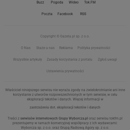
Buzz
Pogoda
Wideo
Tok.FM
Poczta
Facebook
RSS
Copyright © Gazeta.pl sp. z o.o.
O Nas
Staże u nas
Reklama
Polityka prywatności
Wszystkie artykuły
Zasady korzystania z portalu
Zgłoś uwagi
Ustawienia prywatności
Właściciel niniejszego serwisu nie wyraża zgody na zwielokrotnianie ani inne
korzystanie z utworów rozpowszechnionych w tym serwisie, w celu
eksploracji tekstów i danych. Więcej informacji w
zastrzeżeniu dot. eksploracji tekstów i danych
Treści z
serwisów internetowych Grupy Wyborcza.pl
oraz serwisu tokfm.pl
prezentujemy w ramach komercyjnej współpracy z ich wydawcami:
Wyborcza sp. z o.o. oraz Grupą Radiową Agory sp. z o.o.