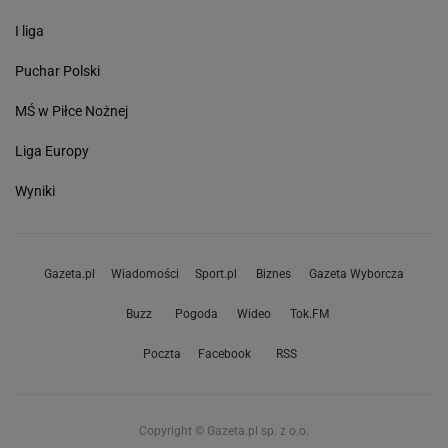
I liga
Puchar Polski
MŚ w Piłce Nożnej
Liga Europy
Wyniki
Gazeta.pl
Wiadomości
Sport.pl
Biznes
Gazeta Wyborcza
Buzz
Pogoda
Wideo
Tok.FM
Poczta
Facebook
RSS
Copyright © Gazeta.pl sp. z o.o.