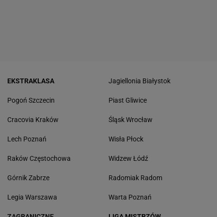
EKSTRAKLASA
Jagiellonia Białystok
Pogoń Szczecin
Piast Gliwice
Cracovia Kraków
Śląsk Wrocław
Lech Poznań
Wisła Płock
Raków Częstochowa
Widzew Łódź
Górnik Zabrze
Radomiak Radom
Legia Warszawa
Warta Poznań
ZAGRANICZNE
LIGA MISTRZÓW