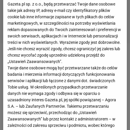
Gazeta.pl sp. z o.o., będą przetwarzać Twoje dane osobowe
takie jak adresy IP, adresy e-mail czy identyfikatory plików
cookie lub inne informacje zapisane w tych plikach do celów
marketingowych, w szczególności na potrzeby wyświetlania
reklam dopasowanych do Twoich zainteresowań i preferencji w
swoich serwisach, aplikacjach i w Internecie lub personalizacji
treści w nich wyświetlanych. Wyrażenie zgody jest dobrowolne.
Jeśli nie chcesz wyrazić zgody, chcesz ograniczyć jej zakres lub
chcesz wycofać zgodę uprzednio udzieloną przejdź do
Zobacz wideo
„Ustawień Zaawansowanych”.
Twoje dane osobowe mogą być przetwarzane także do celów
Chelsea
niechętnie przedłuża kontrakty na dłużej niż
badania i mierzenia informacji dotyczących funkcjonowania
serwisów i aplikacji lub łączone z danymi dot. świadczonych
12 miesięcy z
zawodnikami
po trzydziestym roku
Tobie usług. W określonych przypadkach przetwarzanie
życia, dlatego Pedro może opuścić Londyn już
danych nie wymaga zgody i odbywa się w oparciu o
latem. Kontrakt Hiszpana wygasa w czerwcu 2020
uzasadniony interes Gazeta.pl, jej spółki powiązanej – Agora
S.A. – lub Zaufanych Partnerów. Takiemu przetwarzaniu
roku, ale jego sytuację już teraz szczegółowo
możesz się sprzeciwić, przechodząc do „Ustawień
monitorują AC Milan oraz Inter Mediolan. W tym
Zaawansowanych” lub przez kontakt z administratorem – w
sezonie Premier League Pedro wystąpił 26 razy,
zależności od zakresu sprzeciwu i podmiotu, wobec którego