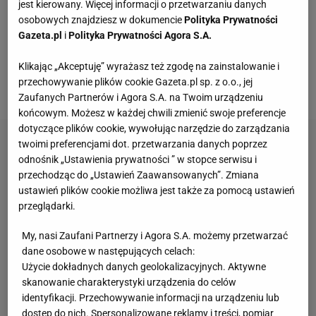
strzelił 8 goli oraz zanotował jedną asystę. Gdyby
jest kierowany. Więcej informacji o przetwarzaniu danych
osobowych znajdziesz w dokumencie
Polityka Prywatności
trafił do Milanu, to prawdopodobnie od razu
Gazeta.pl
i
Polityka Prywatności Agora S.A.
wskoczyłby do pierwszego składu. Jego potencjalne
przenosiny na San Siro to dobra wiadomość dla
Klikając „Akceptuję” wyrażasz też zgodę na zainstalowanie i
przechowywanie plików cookie Gazeta.pl sp. z o.o., jej
Krzysztofa
Piątka
,
który cierpi na brak podań
.
Zaufanych Partnerów i Agora S.A. na Twoim urządzeniu
końcowym. Możesz w każdej chwili zmienić swoje preferencje
dotyczące plików cookie, wywołując narzędzie do zarządzania
twoimi preferencjami dot. przetwarzania danych poprzez
odnośnik „Ustawienia prywatności ” w stopce serwisu i
przechodząc do „Ustawień Zaawansowanych”. Zmiana
ustawień plików cookie możliwa jest także za pomocą ustawień
przeglądarki.
My, nasi Zaufani Partnerzy i Agora S.A. możemy przetwarzać
dane osobowe w następujących celach:
Użycie dokładnych danych geolokalizacyjnych. Aktywne
skanowanie charakterystyki urządzenia do celów
identyfikacji. Przechowywanie informacji na urządzeniu lub
dostęp do nich. Spersonalizowane reklamy i treści, pomiar