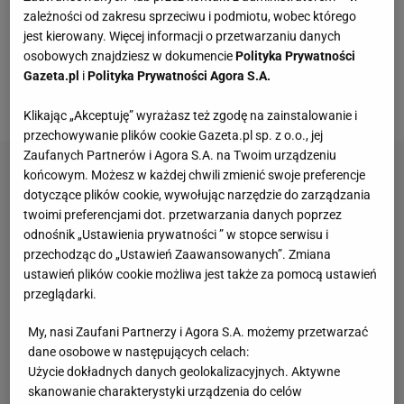
zależności od zakresu sprzeciwu i podmiotu, wobec którego
wślizgiem wepchnął ją do bramki. "La Gazzetta dello
jest kierowany. Więcej informacji o przetwarzaniu danych
Sport" o tym zagraniu Polaka pisze, że wykorzystał
osobowych znajdziesz w dokumencie
Polityka Prywatności
fatalny błąd bramkarza, ale i chwali go za agresywny
Gazeta.pl
i
Polityka Prywatności Agora S.A.
atak na piłkę.
Klikając „Akceptuję” wyrażasz też zgodę na zainstalowanie i
przechowywanie plików cookie Gazeta.pl sp. z o.o., jej
Zaufanych Partnerów i Agora S.A. na Twoim urządzeniu
końcowym. Możesz w każdej chwili zmienić swoje preferencje
dotyczące plików cookie, wywołując narzędzie do zarządzania
twoimi preferencjami dot. przetwarzania danych poprzez
odnośnik „Ustawienia prywatności ” w stopce serwisu i
przechodząc do „Ustawień Zaawansowanych”. Zmiana
ustawień plików cookie możliwa jest także za pomocą ustawień
przeglądarki.
My, nasi Zaufani Partnerzy i Agora S.A. możemy przetwarzać
dane osobowe w następujących celach:
Użycie dokładnych danych geolokalizacyjnych. Aktywne
skanowanie charakterystyki urządzenia do celów