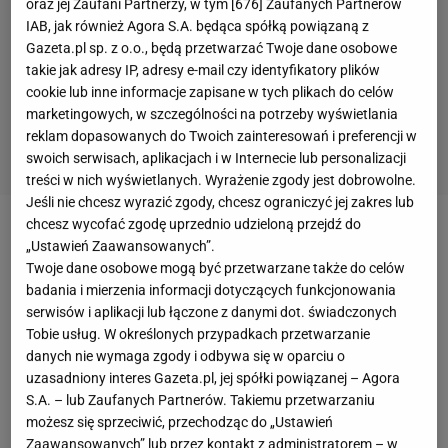
oraz jej Zaufani Partnerzy, w tym [
676
] Zaufanych Partnerów
IAB, jak również Agora S.A. będąca spółką powiązaną z
Gazeta.pl sp. z o.o., będą przetwarzać Twoje dane osobowe
takie jak adresy IP, adresy e-mail czy identyfikatory plików
cookie lub inne informacje zapisane w tych plikach do celów
marketingowych, w szczególności na potrzeby wyświetlania
reklam dopasowanych do Twoich zainteresowań i preferencji w
swoich serwisach, aplikacjach i w Internecie lub personalizacji
treści w nich wyświetlanych. Wyrażenie zgody jest dobrowolne.
Jeśli nie chcesz wyrazić zgody, chcesz ograniczyć jej zakres lub
chcesz wycofać zgodę uprzednio udzieloną przejdź do
Zobacz wideo
„Ustawień Zaawansowanych”.
Twoje dane osobowe mogą być przetwarzane także do celów
badania i mierzenia informacji dotyczących funkcjonowania
Piątek w 17. minucie wykorzystał fatalny błąd
serwisów i aplikacji lub łączone z danymi dot. świadczonych
bramkarza Romy
. Z dystansu uderzył
Tobie usług. W określonych przypadkach przetwarzanie
Oscar Hiljemark, piłka leciała w środek bramki, ale
danych nie wymaga zgody i odbywa się w oparciu o
uzasadniony interes Gazeta.pl, jej spółki powiązanej – Agora
Robin Olsen nie złapał jej w ręce. Futbolówka
S.A. – lub Zaufanych Partnerów. Takiemu przetwarzaniu
przeleciała mu między nogami. Zanim zorientował
możesz się sprzeciwić, przechodząc do „Ustawień
się, co się dzieje, dopadł do niej Piątek, który
Zaawansowanych” lub przez kontakt z administratorem – w