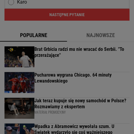
Karo
NASTĘPNE PYTANIE
POPULARNE
NAJNOWSZE
Brat Grbicia radzi mu nie wracać do Serbii. "To
przerażające"
Pucharowa wygrana Chicago. 64 minuty
Lewandowskiego
Jak teraz kupuje się nowy samochód w Polsce?
Rozmawiamy z ekspertem
MATERIAŁ PROMOCYJNY
Wpadka z Abramowicz wywołała szum. U
Świątek wydarzyło się coś ważniejszego