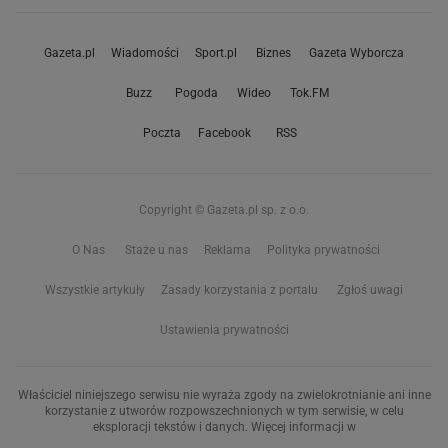
Gazeta.pl
Wiadomości
Sport.pl
Biznes
Gazeta Wyborcza
Buzz
Pogoda
Wideo
Tok.FM
Poczta
Facebook
RSS
Copyright © Gazeta.pl sp. z o.o.
O Nas
Staże u nas
Reklama
Polityka prywatności
Wszystkie artykuły
Zasady korzystania z portalu
Zgłoś uwagi
Ustawienia prywatności
Właściciel niniejszego serwisu nie wyraża zgody na zwielokrotnianie ani inne
korzystanie z utworów rozpowszechnionych w tym serwisie, w celu
eksploracji tekstów i danych. Więcej informacji w