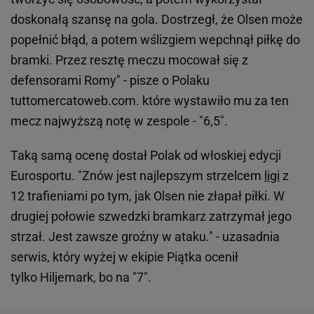
doskonałą szansę na gola. Dostrzegł, że Olsen może
popełnić błąd, a potem wślizgiem wepchnął piłkę do
bramki. Przez resztę meczu mocował się z
defensorami Romy" - pisze o Polaku
tuttomercatoweb.com. które wystawiło mu za ten
mecz najwyższą notę w zespole - "6,5".
Taką samą ocenę dostał Polak od włoskiej edycji
Eurosportu. "Znów jest najlepszym strzelcem
ligi
z
12 trafieniami po tym, jak Olsen nie złapał piłki. W
drugiej połowie szwedzki bramkarz zatrzymał jego
strzał. Jest zawsze groźny w ataku." - uzasadnia
serwis, który wyżej w ekipie Piątka ocenił
tylko Hiljemark, bo na "7".