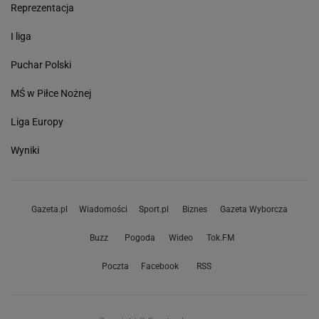
Reprezentacja
I liga
Puchar Polski
MŚ w Piłce Nożnej
Liga Europy
Wyniki
Gazeta.pl
Wiadomości
Sport.pl
Biznes
Gazeta Wyborcza
Buzz
Pogoda
Wideo
Tok.FM
Poczta
Facebook
RSS