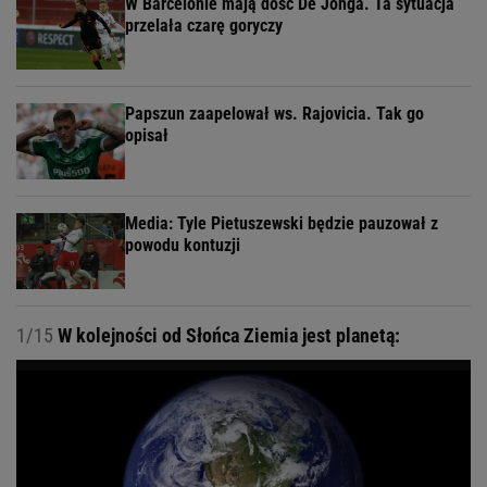
W Barcelonie mają dość De Jonga. Ta sytuacja
przelała czarę goryczy
Papszun zaapelował ws. Rajovicia. Tak go
opisał
Media: Tyle Pietuszewski będzie pauzował z
powodu kontuzji
1/15
W kolejności od Słońca Ziemia jest planetą: