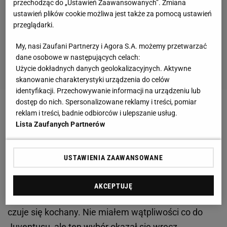
przechodząc do „Ustawień Zaawansowanych”. Zmiana
ustawień plików cookie możliwa jest także za pomocą ustawień
przeglądarki.
My, nasi Zaufani Partnerzy i Agora S.A. możemy przetwarzać
dane osobowe w następujących celach:
Użycie dokładnych danych geolokalizacyjnych. Aktywne
skanowanie charakterystyki urządzenia do celów
identyfikacji. Przechowywanie informacji na urządzeniu lub
dostęp do nich. Spersonalizowane reklamy i treści, pomiar
Szczęsny czuje się kochany
reklam i treści, badnie odbiorców i ulepszanie usług.
Lista Zaufanych Partnerów
Barnett zaznaczył, że transfer Polaka do Juventusu
był "strzałem w dziesiątkę", a rok spędzony na ławce
USTAWIENIA ZAAWANSOWANE
rezerwowych tylko mu pomógł. - Cały sezon uczył
się od Buffona, mieli świetne relacje. Wojtek czuje
AKCEPTUJĘ
się w Juventusie bardzo dobrze, kocha ten klub i
czuje się kochany. Nie miałem wątpliwości co do
Juventusu, ale ten wybór okazał się wręcz