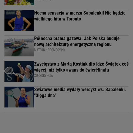
Nocna sensacja w meczu Sabalenki! Nie będzie
wielkiego hitu w Toronto
Północna brama gazowa. Jak Polska buduje
nową architekturę energetyczną regionu
MATERIAŁ PROMOCYJNY
Zwycięstwo z Martą Kostiuk dło Idze Świątek coś
więcej, niż tylko awans do ćwierćfinału
SUBSKRYPCJA
Światowe media wydały werdykt ws. Sabalenki.
"Sięga dna"