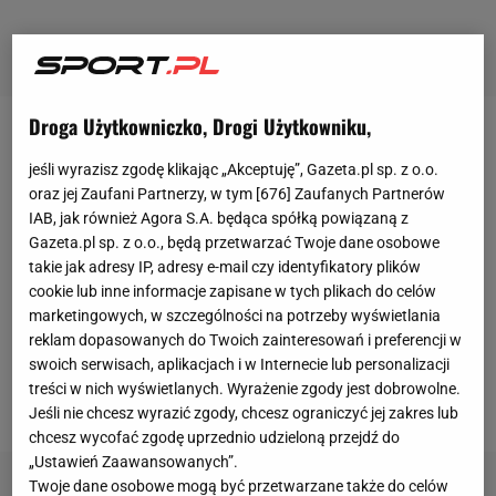
Droga Użytkowniczko, Drogi Użytkowniku,
Jonathan Barnett, agent
Wojciecha Szczęsnego
,
jeśli wyrazisz zgodę klikając „Akceptuję”, Gazeta.pl sp. z o.o.
udzielił wywiadu dziennikarzowi "
Tuttosport
", w
oraz jej Zaufani Partnerzy, w tym [
676
] Zaufanych Partnerów
którym przyznał, że reprezentant Polski mógłby
IAB, jak również Agora S.A. będąca spółką powiązaną z
kosztować 80 milionów euro. -
Szczęsny
jest wart co
Gazeta.pl sp. z o.o., będą przetwarzać Twoje dane osobowe
takie jak adresy IP, adresy e-mail czy identyfikatory plików
najmniej tyle, co Alisson, ale spokojnie. Nie jest na
cookie lub inne informacje zapisane w tych plikach do celów
sprzedaż. Zostanie w Juventusie - przyznał
marketingowych, w szczególności na potrzeby wyświetlania
Jonathan Barnett, jeden z najbardziej wpływowych
reklam dopasowanych do Twoich zainteresowań i preferencji w
swoich serwisach, aplikacjach i w Internecie lub personalizacji
agentów w świecie piłki, a przy okazji przedstawiciel
treści w nich wyświetlanych. Wyrażenie zgody jest dobrowolne.
Wojciecha Szczęsnego
.
Jeśli nie chcesz wyrazić zgody, chcesz ograniczyć jej zakres lub
chcesz wycofać zgodę uprzednio udzieloną przejdź do
„Ustawień Zaawansowanych”.
Twoje dane osobowe mogą być przetwarzane także do celów