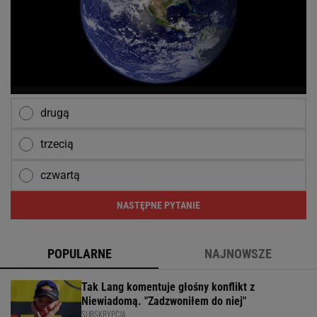
drugą
trzecią
czwartą
NASTĘPNE PYTANIE
POPULARNE
NAJNOWSZE
Tak Lang komentuje głośny konflikt z
Niewiadomą. "Zadzwoniłem do niej"
SUBSKRYPCJA