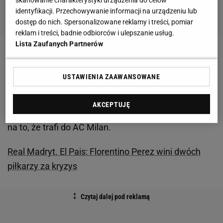
identyfikacji. Przechowywanie informacji na urządzeniu lub
dostęp do nich. Spersonalizowane reklamy i treści, pomiar
reklam i treści, badnie odbiorców i ulepszanie usług.
Lista Zaufanych Partnerów
Arsene Wenger w AC Milan?
USTAWIENIA ZAAWANSOWANE
Francuz w czerwcu zakończył 22-letnią pracę w
Arsenalu. Od tego czasu był łączony m.in. z
AKCEPTUJĘ
Bayernem Monachium, ale coraz więcej wskazuje
na to, że trafi do AC Milan.
Real Madryt. El Pais: Florentino Perez wini dwóch
piłkarzy za kryzys