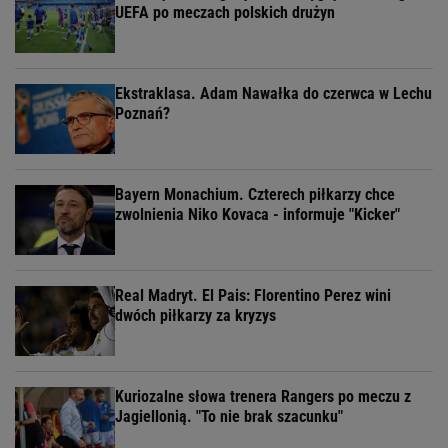
UEFA po meczach polskich drużyn
Ekstraklasa. Adam Nawałka do czerwca w Lechu
Poznań?
Bayern Monachium. Czterech piłkarzy chce
zwolnienia Niko Kovaca - informuje "Kicker"
Real Madryt. El Pais: Florentino Perez wini
dwóch piłkarzy za kryzys
Kuriozalne słowa trenera Rangers po meczu z
Jagiellonią. "To nie brak szacunku"