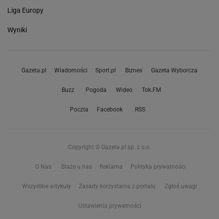
Liga Europy
Wyniki
Gazeta.pl
Wiadomości
Sport.pl
Biznes
Gazeta Wyborcza
Buzz
Pogoda
Wideo
Tok.FM
Poczta
Facebook
RSS
Copyright © Gazeta.pl sp. z o.o.
O Nas
Staże u nas
Reklama
Polityka prywatności
Wszystkie artykuły
Zasady korzystania z portalu
Zgłoś uwagi
Ustawienia prywatności