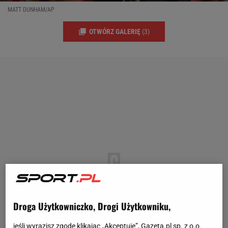
MATT DUNHAM/AP
OTWÓRZ GALERIĘ
(3)
Droga Użytkowniczko, Drogi Użytkowniku,
jeśli wyrazisz zgodę klikając „Akceptuję”, Gazeta.pl sp. z o.o.