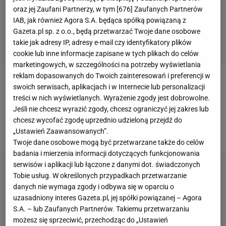
oraz jej Zaufani Partnerzy, w tym [
676
] Zaufanych Partnerów
IAB, jak również Agora S.A. będąca spółką powiązaną z
Gazeta.pl sp. z o.o., będą przetwarzać Twoje dane osobowe
takie jak adresy IP, adresy e-mail czy identyfikatory plików
cookie lub inne informacje zapisane w tych plikach do celów
marketingowych, w szczególności na potrzeby wyświetlania
reklam dopasowanych do Twoich zainteresowań i preferencji w
Arsene Wenger kilka dni temu zdradził,
że wróci do
swoich serwisach, aplikacjach i w Internecie lub personalizacji
treści w nich wyświetlanych. Wyrażenie zgody jest dobrowolne.
pracy na początku 2019 roku. Jednocześnie
Jeśli nie chcesz wyrazić zgody, chcesz ograniczyć jej zakres lub
wykluczył możliwość poprowadzenia jakiegokolwiek
chcesz wycofać zgodę uprzednio udzieloną przejdź do
klubu z angielskiej
Premier League
.
„Ustawień Zaawansowanych”.
Twoje dane osobowe mogą być przetwarzane także do celów
badania i mierzenia informacji dotyczących funkcjonowania
serwisów i aplikacji lub łączone z danymi dot. świadczonych
Tobie usług. W określonych przypadkach przetwarzanie
danych nie wymaga zgody i odbywa się w oparciu o
uzasadniony interes Gazeta.pl, jej spółki powiązanej – Agora
S.A. – lub Zaufanych Partnerów. Takiemu przetwarzaniu
możesz się sprzeciwić, przechodząc do „Ustawień