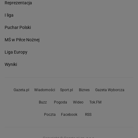
Reprezentacja
I liga
Puchar Polski
MŚ w Piłce Nożnej
Liga Europy
Wyniki
Gazeta.pl
Wiadomości
Sport.pl
Biznes
Gazeta Wyborcza
Buzz
Pogoda
Wideo
Tok.FM
Poczta
Facebook
RSS