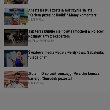
Anastazja Kuś została mistrzynią świata.
"Kariera przez pośladki"? Mamy komentarz
SUBSKRYPCJA
Jak teraz kupuje się nowy samochód w Polsce?
Rozmawiamy z ekspertem
MATERIAŁ PROMOCYJNY
Światowe media wydały werdykt ws. Sabalenki.
"Sięga dna"
Złotem IO sprawił sensację. Po cichu kończy
karierę. "Smrodek pozostał"
SUBSKRYPCJA