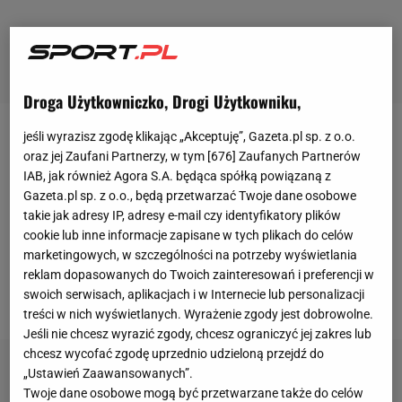
Droga Użytkowniczko, Drogi Użytkowniku,
jeśli wyrazisz zgodę klikając „Akceptuję”, Gazeta.pl sp. z o.o.
Gola nie strzelił, ale nie zawiódł. Oddał groźny strzał
oraz jej Zaufani Partnerzy, w tym [
676
] Zaufanych Partnerów
z woleja, a jego pressing wymusił błąd defensywy
IAB, jak również Agora S.A. będąca spółką powiązaną z
Milanu, po którym
Genoa
strzeliła jedynego gola. Tak
Gazeta.pl sp. z o.o., będą przetwarzać Twoje dane osobowe
takie jak adresy IP, adresy e-mail czy identyfikatory plików
w skrócie można opisać
grę Krzysztofa Piątka w
cookie lub inne informacje zapisane w tych plikach do celów
meczu z Milanem
. Innego zdania są włoscy
marketingowych, w szczególności na potrzeby wyświetlania
dziennikarze, którzy skrytykowali Polaka po
reklam dopasowanych do Twoich zainteresowań i preferencji w
swoich serwisach, aplikacjach i w Internecie lub personalizacji
środowym
meczu
w Mediolanie.
treści w nich wyświetlanych. Wyrażenie zgody jest dobrowolne.
Jeśli nie chcesz wyrazić zgody, chcesz ograniczyć jej zakres lub
chcesz wycofać zgodę uprzednio udzieloną przejdź do
„Ustawień Zaawansowanych”.
Twoje dane osobowe mogą być przetwarzane także do celów