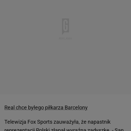
Real chce byłego piłkarza Barcelony
Telewizja Fox Sports zauważyła, że napastnik
reprezentacji Polski
złapał wyraźną zadyszkę. - San