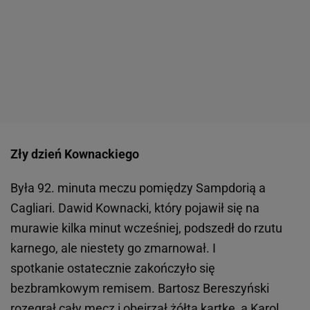
Zły dzień Kownackiego
Była 92. minuta meczu pomiędzy Sampdorią a
Cagliari. Dawid Kownacki, który pojawił się na
murawie kilka minut wcześniej, podszedł do rzutu
karnego, ale niestety go zmarnował. I
spotkanie ostatecznie zakończyło się
bezbramkowym remisem. Bartosz Bereszyński
rozegrał cały mecz i obejrzał żółtą kartkę, a Karol