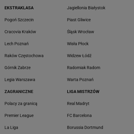
EKSTRAKLASA
Jagiellonia Białystok
Pogoń Szczecin
Piast Gliwice
Cracovia Kraków
Śląsk Wrocław
Lech Poznań
Wisła Płock
Raków Częstochowa
Widzew Łódź
Górnik Zabrze
Radomiak Radom
Legia Warszawa
Warta Poznań
ZAGRANICZNE
LIGA MISTRZÓW
Polacy za granicą
Real Madryt
Premier League
FC Barcelona
La Liga
Borussia Dortmund