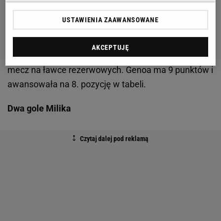
W środowym meczu oprócz Piątka gola strzelił
USTAWIENIA ZAAWANSOWANE
Goran Pandev. Chievo przegrało zasłużenie, a
Mariusz Stępiński nie wyróżnił się niczym
AKCEPTUJĘ
szczególnym. Paweł Jaroszyński przesiedział cały
mecz na ławce rezerwowych. Genoa ma 9 punktów i
awansowała na 8. pozycję w tabeli.
Dwa gole Milika