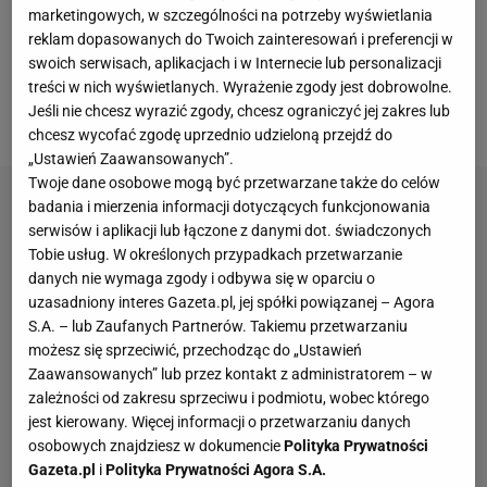
marketingowych, w szczególności na potrzeby wyświetlania
Polak zdobył już dziesięć bramek w sezonie
reklam dopasowanych do Twoich zainteresowań i preferencji w
2018/19. Biorąc pod uwagę rozgrywki w pięciu
swoich serwisach, aplikacjach i w Internecie lub personalizacji
najsilniejszych ligach świata, to nie ma zawodnika,
treści w nich wyświetlanych. Wyrażenie zgody jest dobrowolne.
Jeśli nie chcesz wyrazić zgody, chcesz ograniczyć jej zakres lub
który może popisać się takim osiągnięciem!
chcesz wycofać zgodę uprzednio udzieloną przejdź do
„Ustawień Zaawansowanych”.
Twoje dane osobowe mogą być przetwarzane także do celów
badania i mierzenia informacji dotyczących funkcjonowania
serwisów i aplikacji lub łączone z danymi dot. świadczonych
Tobie usług. W określonych przypadkach przetwarzanie
danych nie wymaga zgody i odbywa się w oparciu o
uzasadniony interes Gazeta.pl, jej spółki powiązanej – Agora
S.A. – lub Zaufanych Partnerów. Takiemu przetwarzaniu
możesz się sprzeciwić, przechodząc do „Ustawień
Zaawansowanych” lub przez kontakt z administratorem – w
zależności od zakresu sprzeciwu i podmiotu, wobec którego
jest kierowany. Więcej informacji o przetwarzaniu danych
osobowych znajdziesz w dokumencie
Polityka Prywatności
Gazeta.pl
i
Polityka Prywatności Agora S.A.