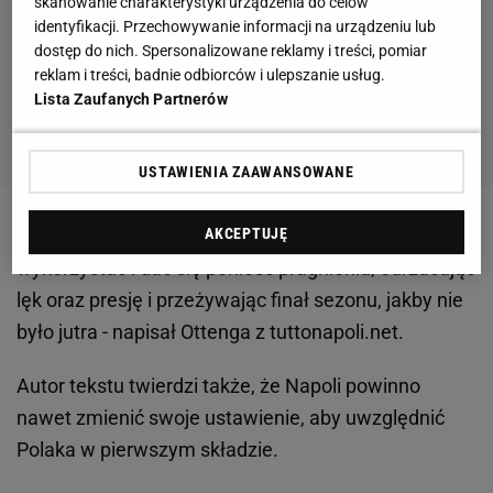
skanowanie charakterystyki urządzenia do celów
identyfikacji. Przechowywanie informacji na urządzeniu lub
dostęp do nich. Spersonalizowane reklamy i treści, pomiar
reklam i treści, badnie odbiorców i ulepszanie usług.
Lista Zaufanych Partnerów
USTAWIENIA ZAAWANSOWANE
AKCEPTUJĘ
-
Napoli
musi mieć tylko odwagę, by Milika
wykorzystać i dać się ponieść pragnieniu, odrzucając
lęk oraz presję i przeżywając finał sezonu, jakby nie
było jutra - napisał Ottenga z tuttonapoli.net.
Autor tekstu twierdzi także, że Napoli powinno
nawet zmienić swoje ustawienie, aby uwzględnić
Polaka w pierwszym składzie.