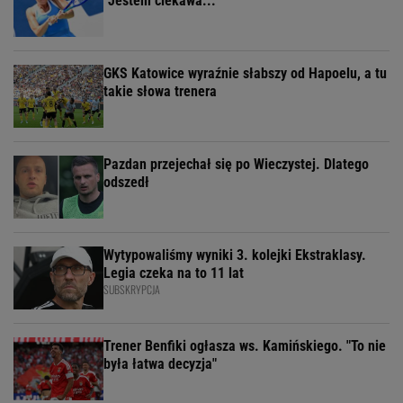
"Jestem ciekawa..."
GKS Katowice wyraźnie słabszy od Hapoelu, a tu
takie słowa trenera
Pazdan przejechał się po Wieczystej. Dlatego
odszedł
Wytypowaliśmy wyniki 3. kolejki Ekstraklasy.
Legia czeka na to 11 lat
SUBSKRYPCJA
Trener Benfiki ogłasza ws. Kamińskiego. "To nie
była łatwa decyzja"