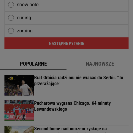
snow polo
curling
zorbing
NASTĘPNE PYTANIE
POPULARNE
NAJNOWSZE
Brat Grbicia radzi mu nie wracać do Serbii. "To
przerażające"
Pucharowa wygrana Chicago. 64 minuty
Lewandowskiego
Second home nad morzem zyskuje na