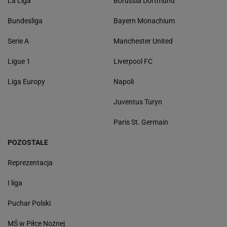
La Liga
Borussia Dortmund
Bundesliga
Bayern Monachium
Serie A
Manchester United
Ligue 1
Liverpool FC
Liga Europy
Napoli
Juventus Turyn
Paris St. Germain
POZOSTAŁE
Reprezentacja
I liga
Puchar Polski
MŚ w Piłce Nożnej