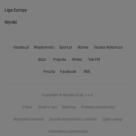
Liga Europy
Wyniki
Gazeta.pl
Wiadomości
Sport.pl
Biznes
Gazeta Wyborcza
Buzz
Pogoda
Wideo
Tok.FM
Poczta
Facebook
RSS
Copyright © Gazeta.pl sp. z o.o.
O Nas
Staże u nas
Reklama
Polityka prywatności
Wszystkie artykuły
Zasady korzystania z portalu
Zgłoś uwagi
Ustawienia prywatności