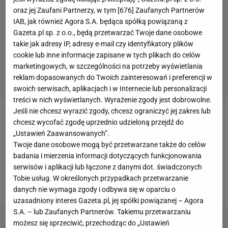
oraz jej Zaufani Partnerzy, w tym [
676
] Zaufanych Partnerów
IAB, jak również Agora S.A. będąca spółką powiązaną z
Gazeta.pl sp. z o.o., będą przetwarzać Twoje dane osobowe
takie jak adresy IP, adresy e-mail czy identyfikatory plików
cookie lub inne informacje zapisane w tych plikach do celów
marketingowych, w szczególności na potrzeby wyświetlania
reklam dopasowanych do Twoich zainteresowań i preferencji w
swoich serwisach, aplikacjach i w Internecie lub personalizacji
treści w nich wyświetlanych. Wyrażenie zgody jest dobrowolne.
Jeśli nie chcesz wyrazić zgody, chcesz ograniczyć jej zakres lub
Milik zerwał więzadła krzyżowe w kolanie w
chcesz wycofać zgodę uprzednio udzieloną przejdź do
„Ustawień Zaawansowanych”.
październiku 2016 oraz we wrześniu 2017 roku. Od
Twoje dane osobowe mogą być przetwarzane także do celów
kilku tygodni jednak już trenuje z zespołem. A nawet
badania i mierzenia informacji dotyczących funkcjonowania
zagrał w ostatnich czterech spotkaniach. Łącznie na
serwisów i aplikacji lub łączone z danymi dot. świadczonych
Tobie usług. W określonych przypadkach przetwarzanie
murawie przebywał przez 51 minut.
danych nie wymaga zgody i odbywa się w oparciu o
uzasadniony interes Gazeta.pl, jej spółki powiązanej – Agora
S.A. – lub Zaufanych Partnerów. Takiemu przetwarzaniu
możesz się sprzeciwić, przechodząc do „Ustawień