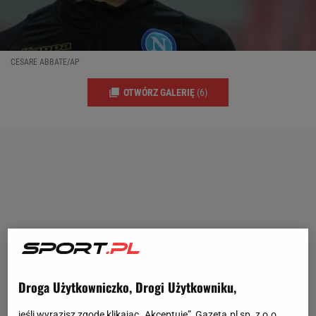
CESARE ABBATE/AP
OTWÓRZ GALERIĘ
(6)
Droga Użytkowniczko, Drogi Użytkowniku,
jeśli wyrazisz zgodę klikając „Akceptuję”, Gazeta.pl sp. z o.o.