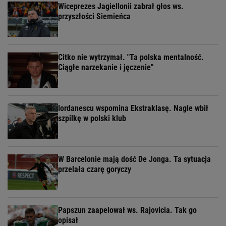
Wiceprezes Jagiellonii zabrał głos ws.
przyszłości Siemieńca
Citko nie wytrzymał. "Ta polska mentalność.
Ciągłe narzekanie i jęczenie"
Iordanescu wspomina Ekstraklasę. Nagle wbił
szpilkę w polski klub
W Barcelonie mają dość De Jonga. Ta sytuacja
przelała czarę goryczy
Papszun zaapelował ws. Rajovicia. Tak go
opisał