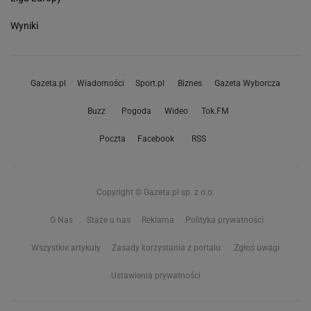
Wyniki
Gazeta.pl
Wiadomości
Sport.pl
Biznes
Gazeta Wyborcza
Buzz
Pogoda
Wideo
Tok.FM
Poczta
Facebook
RSS
Copyright © Gazeta.pl sp. z o.o.
O Nas
Staże u nas
Reklama
Polityka prywatności
Wszystkie artykuły
Zasady korzystania z portalu
Zgłoś uwagi
Ustawienia prywatności