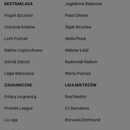
EKSTRAKLASA
Jagiellonia Białystok
Pogoń Szczecin
Piast Gliwice
Cracovia Kraków
Śląsk Wrocław
Lech Poznań
Wisła Płock
Raków Częstochowa
Widzew Łódź
Górnik Zabrze
Radomiak Radom
Legia Warszawa
Warta Poznań
ZAGRANICZNE
LIGA MISTRZÓW
Polacy za granicą
Real Madryt
Premier League
FC Barcelona
La Liga
Borussia Dortmund