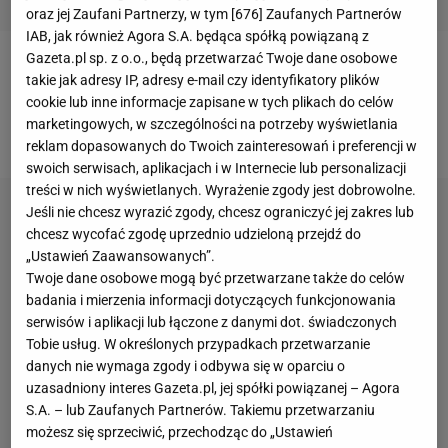
oraz jej Zaufani Partnerzy, w tym [
676
] Zaufanych Partnerów
IAB, jak również Agora S.A. będąca spółką powiązaną z
Gazeta.pl sp. z o.o., będą przetwarzać Twoje dane osobowe
We wtorek przeprowadzono sekcję zwłok kapitana
takie jak adresy IP, adresy e-mail czy identyfikatory plików
cookie lub inne informacje zapisane w tych plikach do celów
Fiorentiny. Jego serce miało stale zwalniać swoją
marketingowych, w szczególności na potrzeby wyświetlania
pracę, aż się zatrzymało.
reklam dopasowanych do Twoich zainteresowań i preferencji w
swoich serwisach, aplikacjach i w Internecie lub personalizacji
treści w nich wyświetlanych. Wyrażenie zgody jest dobrowolne.
Jeśli nie chcesz wyrazić zgody, chcesz ograniczyć jej zakres lub
chcesz wycofać zgodę uprzednio udzieloną przejdź do
„Ustawień Zaawansowanych”.
Twoje dane osobowe mogą być przetwarzane także do celów
badania i mierzenia informacji dotyczących funkcjonowania
serwisów i aplikacji lub łączone z danymi dot. świadczonych
Tobie usług. W określonych przypadkach przetwarzanie
danych nie wymaga zgody i odbywa się w oparciu o
uzasadniony interes Gazeta.pl, jej spółki powiązanej – Agora
S.A. – lub Zaufanych Partnerów. Takiemu przetwarzaniu
możesz się sprzeciwić, przechodząc do „Ustawień