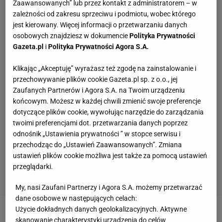
Zaawansowanych” lub przez kontakt z administratorem – w
zależności od zakresu sprzeciwu i podmiotu, wobec którego
jest kierowany. Więcej informacji o przetwarzaniu danych
osobowych znajdziesz w dokumencie
Polityka Prywatności
Gazeta.pl
i
Polityka Prywatności Agora S.A.
Klikając „Akceptuję” wyrażasz też zgodę na zainstalowanie i
przechowywanie plików cookie Gazeta.pl sp. z o.o., jej
Zaufanych Partnerów i Agora S.A. na Twoim urządzeniu
końcowym. Możesz w każdej chwili zmienić swoje preferencje
dotyczące plików cookie, wywołując narzędzie do zarządzania
twoimi preferencjami dot. przetwarzania danych poprzez
odnośnik „Ustawienia prywatności ” w stopce serwisu i
przechodząc do „Ustawień Zaawansowanych”. Zmiana
ustawień plików cookie możliwa jest także za pomocą ustawień
przeglądarki.
My, nasi Zaufani Partnerzy i Agora S.A. możemy przetwarzać
dane osobowe w następujących celach:
Użycie dokładnych danych geolokalizacyjnych. Aktywne
Pogrzeb 14-krotnego reprezentanta Włoch odbędzie
skanowanie charakterystyki urządzenia do celów