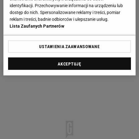
identyfikacji. Przechowywanie informacji na urządzeniu lub
się w czwartek we Florencji.
dostęp do nich. Spersonalizowane reklamy i treści, pomiar
reklam i treści, badnie odbiorców i ulepszanie usług.
Fiorentina
i Cagliari - czyli dwa kluby, w których
Lista Zaufanych Partnerów
Astori spędził największą część swojej kariery -
zdecydowały się zastrzec numer 13, z którym na
USTAWIENIA ZAAWANSOWANE
plecach występował
piłkarz
.
AKCEPTUJĘ