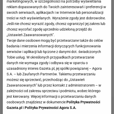
marketingowych, w szczególności na potrzeby wyświetlania
reklam dopasowanych do Twoich zainteresowań i preferencji w
swoich serwisach, aplikacjach i w Internecie lub personalizacji
treści w nich wyświetlanych. Wyrażenie zgody jest dobrowolne.
Jeśli nie chcesz wyrazić zgody, chcesz ograniczyć jej zakres lub
chcesz wycofać zgodę uprzednio udzieloną przejdź do
„Ustawień Zaawansowanych”.
W niedzielę Milan tylko zremisował 0-0 z Torino i po
Twoje dane osobowe mogą być przetwarzane także do celów
badania i mierzenia informacji dotyczących funkcjonowania
14 kolejkach zajmuje dopiero 7. miejsce w tabeli z 20
serwisów i aplikacji lub łączone z danymi dot. świadczonych
pkt. Do czwartego miejsca gwarantującego grę w
Tobie usług. W określonych przypadkach przetwarzanie
Lidze Mistrzów
traci już 11 pkt i ma o jedno
danych nie wymaga zgody i odbywa się w oparciu o
uzasadniony interes Gazeta.pl, jej spółki powiązanej – Agora
spotkanie rozegrane więcej. W tym sezonie Milan
S.A. – lub Zaufanych Partnerów. Takiemu przetwarzaniu
wygrał i przegrał po sześć spotkań, a dwa
możesz się sprzeciwić, przechodząc do „Ustawień
zremisował.
Zaawansowanych” lub przez kontakt z administratorem – w
zależności od zakresu sprzeciwu i podmiotu, wobec którego
jest kierowany. Więcej informacji o przetwarzaniu danych
osobowych znajdziesz w dokumencie
Polityka Prywatności
Gazeta.pl
i
Polityka Prywatności Agora S.A.