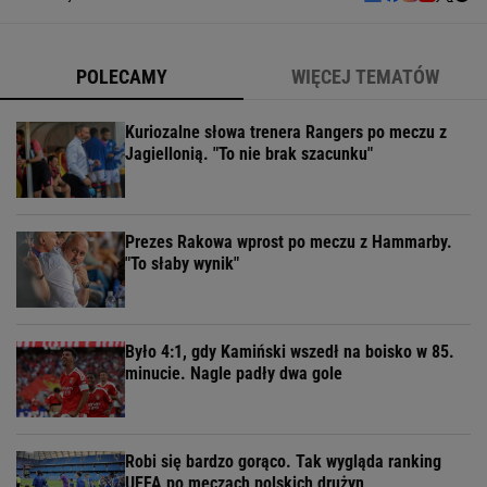
POLECAMY
WIĘCEJ TEMATÓW
Kuriozalne słowa trenera Rangers po meczu z
Jagiellonią. "To nie brak szacunku"
Prezes Rakowa wprost po meczu z Hammarby.
"To słaby wynik"
Było 4:1, gdy Kamiński wszedł na boisko w 85.
minucie. Nagle padły dwa gole
Robi się bardzo gorąco. Tak wygląda ranking
UEFA po meczach polskich drużyn