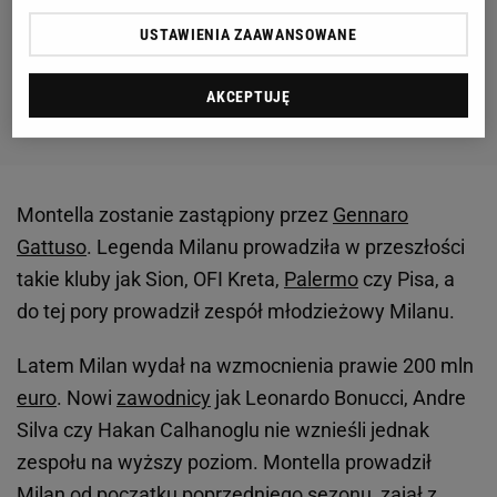
USTAWIENIA ZAAWANSOWANE
AKCEPTUJĘ
Montella zostanie zastąpiony przez
Gennaro
Gattuso
. Legenda Milanu prowadziła w przeszłości
takie kluby jak Sion, OFI Kreta,
Palermo
czy Pisa, a
do tej pory prowadził zespół młodzieżowy Milanu.
Latem Milan wydał na wzmocnienia prawie 200 mln
euro
. Nowi
zawodnicy
jak Leonardo Bonucci, Andre
Silva czy Hakan Calhanoglu nie wznieśli jednak
zespołu na wyższy poziom. Montella prowadził
Milan od początku poprzedniego sezonu, zajął z