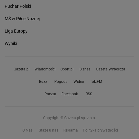
Puchar Polski
MŚ w Piłce Nożnej
Liga Europy
Wyniki
Gazeta.pl
Wiadomości
Sport.pl
Biznes
Gazeta Wyborcza
Buzz
Pogoda
Wideo
Tok.FM
Poczta
Facebook
RSS
Copyright © Gazeta.pl sp. z o.o.
O Nas
Staże u nas
Reklama
Polityka prywatności