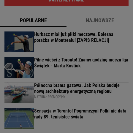
NASTĘPNE PYTANIE
POPULARNE
NAJNOWSZE
Hurkacz miał już piłki meczowe. Bolesna
porażka w Montrealu! [ZAPIS RELACJI]
Pilne wieści z Toronto! Znamy godzinę meczu Iga
Świątek - Marta Kostiuk
Północna brama gazowa. Jak Polska buduje
nową architekturę energetyczną regionu
MATERIAŁ PROMOCYJNY
Sensacja w Toronto! Pogromczyni Polki nie dała
rady 89. tenisistce świata