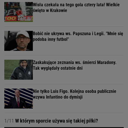
Wisła czekała na tego gola cztery lata! Wielkie
święto w Krakowie
Bobić nie ukrywa ws. Papszuna i Legii. "Mnie się
podoba inny futbol"
Zaskakujące zeznania ws. śmierci Maradony.
Tak wyglądały ostatnie dni
Nie tylko Luis Figo. Kolejna osoba publicznie
wzywa Infantino do dymisji
1/11
W którym sporcie używa się takiej piłki?