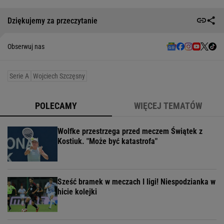
Dziękujemy za przeczytanie
Obserwuj nas
Serie A
Wojciech Szczęsny
POLECAMY
WIĘCEJ TEMATÓW
Wolfke przestrzega przed meczem Świątek z
Kostiuk. "Może być katastrofa"
Sześć bramek w meczach I ligi! Niespodzianka w
hicie kolejki