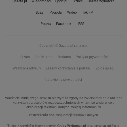
Gazeta.pl
Wiadomości
Sport.pl
Biznes
Gazeta Wyborcza
Buzz
Pogoda
Wideo
Tok.FM
Poczta
Facebook
RSS
Copyright © Gazeta.pl sp. z o.o.
O Nas
Staże u nas
Reklama
Polityka prywatności
Wszystkie artykuły
Zasady korzystania z portalu
Zgłoś uwagi
Ustawienia prywatności
Właściciel niniejszego serwisu nie wyraża zgody na zwielokrotnianie ani inne
korzystanie z utworów rozpowszechnionych w tym serwisie, w celu
eksploracji tekstów i danych. Więcej informacji w
zastrzeżeniu dot. eksploracji tekstów i danych
Treści z
serwisów internetowych Grupy Wyborcza.pl
oraz serwisu tokfm.pl