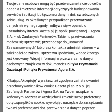
Twoje dane osobowe mogą być przetwarzane także do celów
tym spotkaniu zakończyli kariery reprezentacyjne,
badania i mierzenia informacji dotyczących funkcjonowania
głównie z powodu braku awansu na przyszłoroczne
serwisów i aplikacji lub łączone z danymi dot. świadczonych
Tobie usług. W określonych przypadkach przetwarzanie
mistrzostwa świata.
danych nie wymaga zgody i odbywa się w oparciu o
uzasadniony interes Gazeta.pl, jej spółki powiązanej – Agora
S.A. – lub Zaufanych Partnerów. Takiemu przetwarzaniu
możesz się sprzeciwić, przechodząc do „Ustawień
Zaawansowanych” lub przez kontakt z administratorem – w
zależności od zakresu sprzeciwu i podmiotu, wobec którego
jest kierowany. Więcej informacji o przetwarzaniu danych
osobowych znajdziesz w dokumencie
Polityka Prywatności
Gazeta.pl
i
Polityka Prywatności Agora S.A.
Klikając „Akceptuję” wyrażasz też zgodę na zainstalowanie i
przechowywanie plików cookie Gazeta.pl sp. z o.o., jej
Zaufanych Partnerów i Agora S.A. na Twoim urządzeniu
końcowym. Możesz w każdej chwili zmienić swoje preferencje
dotyczące plików cookie, wywołując narzędzie do zarządzania
twoimi preferencjami dot. przetwarzania danych poprzez