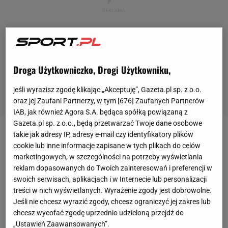
Droga Użytkowniczko, Drogi Użytkowniku,
jeśli wyrazisz zgodę klikając „Akceptuję”, Gazeta.pl sp. z o.o.
oraz jej Zaufani Partnerzy, w tym [
676
] Zaufanych Partnerów
IAB, jak również Agora S.A. będąca spółką powiązaną z
Gazeta.pl sp. z o.o., będą przetwarzać Twoje dane osobowe
takie jak adresy IP, adresy e-mail czy identyfikatory plików
Bramkarz reprezentacji Polski przed meczem
cookie lub inne informacje zapisane w tych plikach do celów
otrzymał znakomite wieści. Trener Juventusu,
marketingowych, w szczególności na potrzeby wyświetlania
Massimiliano
Allegri
, na spotkanie z Sampdorią dał
reklam dopasowanych do Twoich zainteresowań i preferencji w
swoich serwisach, aplikacjach i w Internecie lub personalizacji
wolne dwóm swoim asom. Oprócz Buffona nie
treści w nich wyświetlanych. Wyrażenie zgody jest dobrowolne.
wystąpi także Andrea Barzagli, który razem z
Jeśli nie chcesz wyrazić zgody, chcesz ograniczyć jej zakres lub
bramkarzem brał udział w ostatnim meczu
chcesz wycofać zgodę uprzednio udzieloną przejdź do
„Ustawień Zaawansowanych”.
reprezentacyjnym przeciwko Szwecji (0:0). Obaj po