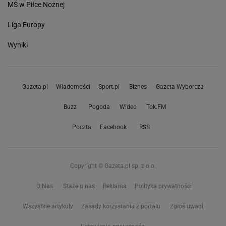
MŚ w Piłce Nożnej
Liga Europy
Wyniki
Gazeta.pl
Wiadomości
Sport.pl
Biznes
Gazeta Wyborcza
Buzz
Pogoda
Wideo
Tok.FM
Poczta
Facebook
RSS
Copyright © Gazeta.pl sp. z o.o.
O Nas
Staże u nas
Reklama
Polityka prywatności
Wszystkie artykuły
Zasady korzystania z portalu
Zgłoś uwagi