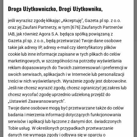
Droga Użytkowniczko, Drogi Użytkowniku,
jeśli wyrazisz zgodę klikając „Akceptuję”, Gazeta.pl sp. z o.o.
oraz jej Zaufani Partnerzy, w tym [
676
] Zaufanych Partnerów
IAB, jak również Agora S.A. będąca spółką powiązaną z
Gazeta.pl sp. z o.o., będą przetwarzać Twoje dane osobowe
takie jak adresy IP, adresy e-mail czy identyfikatory plików
Skorupski jest formalnie zawodnikiem Romy, ale od
cookie lub inne informacje zapisane w tych plikach do celów
marketingowych, w szczególności na potrzeby wyświetlania
dwóch sezonów przebywa na wypożyczeniu w
reklam dopasowanych do Twoich zainteresowań i preferencji w
Empoli. Swoją postawą zachwyca
kibiców
. W
swoich serwisach, aplikacjach i w Internecie lub personalizacji
sezonie 2016/17 zanotował aż 144 skuteczne
treści w nich wyświetlanych. Wyrażenie zgody jest dobrowolne.
Jeśli nie chcesz wyrazić zgody, chcesz ograniczyć jej zakres lub
interwencje, więcej od wszystkich innych bramkarzy
chcesz wycofać zgodę uprzednio udzieloną przejdź do
Serie A. Ogółem w 35
meczach
aż dziesięć razy
„Ustawień Zaawansowanych”.
zachował czyste konto. Mimo jego świetnej postawi
Twoje dane osobowe mogą być przetwarzane także do celów
badania i mierzenia informacji dotyczących funkcjonowania
Empoli zostało zdegradowane.
serwisów i aplikacji lub łączone z danymi dot. świadczonych
Tobie usług. W określonych przypadkach przetwarzanie
danych nie wymaga zgody i odbywa się w oparciu o