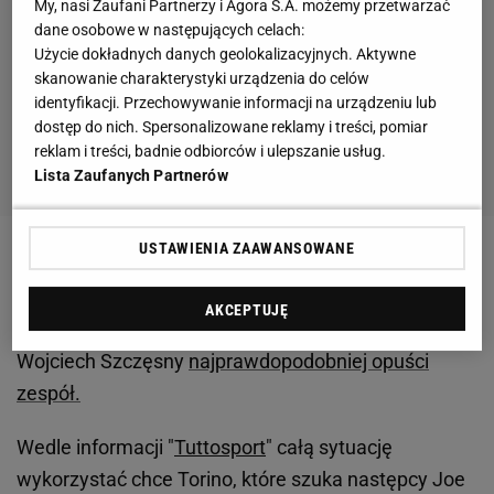
My, nasi Zaufani Partnerzy i Agora S.A. możemy przetwarzać
dane osobowe w następujących celach:
Użycie dokładnych danych geolokalizacyjnych. Aktywne
skanowanie charakterystyki urządzenia do celów
identyfikacji. Przechowywanie informacji na urządzeniu lub
dostęp do nich. Spersonalizowane reklamy i treści, pomiar
reklam i treści, badnie odbiorców i ulepszanie usług.
Lista Zaufanych Partnerów
USTAWIENIA ZAAWANSOWANE
Wciąż nie ma oficjalnego stanowiska Romy wobec
Polaka, ale spekuluje się, że numerem jeden w
AKCEPTUJĘ
przyszłym sezonie ma zostać Brazylijczyk Allison, bo
Wojciech Szczęsny
najprawdopodobniej opuści
zespół.
Wedle informacji "
Tuttosport
" całą sytuację
wykorzystać chce Torino, które szuka następcy Joe