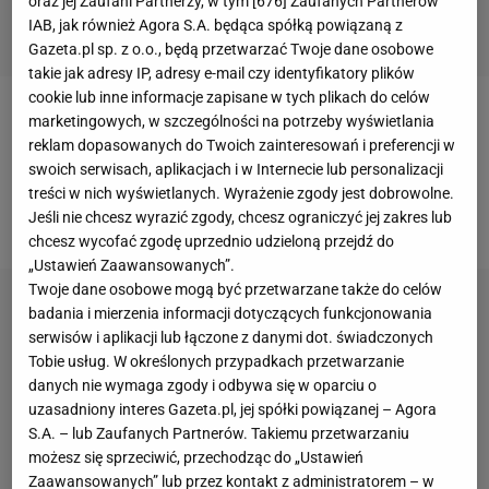
oraz jej Zaufani Partnerzy, w tym [
676
] Zaufanych Partnerów
IAB, jak również Agora S.A. będąca spółką powiązaną z
Gazeta.pl sp. z o.o., będą przetwarzać Twoje dane osobowe
takie jak adresy IP, adresy e-mail czy identyfikatory plików
cookie lub inne informacje zapisane w tych plikach do celów
marketingowych, w szczególności na potrzeby wyświetlania
Kiedy napastnik
reprezentacji Polski
leczył kontuzję
reklam dopasowanych do Twoich zainteresowań i preferencji w
zerwanych więzadeł w kolanie,
kibice
drużyny z
swoich serwisach, aplikacjach i w Internecie lub personalizacji
Neapolu przekazywali mu słowa otuchy, wysyłając
treści w nich wyświetlanych. Wyrażenie zgody jest dobrowolne.
Jeśli nie chcesz wyrazić zgody, chcesz ograniczyć jej zakres lub
wiadomości na Tinderze.
chcesz wycofać zgodę uprzednio udzieloną przejdź do
„Ustawień Zaawansowanych”.
Twoje dane osobowe mogą być przetwarzane także do celów
badania i mierzenia informacji dotyczących funkcjonowania
serwisów i aplikacji lub łączone z danymi dot. świadczonych
Tobie usług. W określonych przypadkach przetwarzanie
danych nie wymaga zgody i odbywa się w oparciu o
uzasadniony interes Gazeta.pl, jej spółki powiązanej – Agora
S.A. – lub Zaufanych Partnerów. Takiemu przetwarzaniu
możesz się sprzeciwić, przechodząc do „Ustawień
Zaawansowanych” lub przez kontakt z administratorem – w