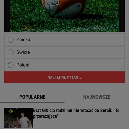
Zniczu
Świcie
Polonii
NASTĘPNE PYTANIE
POPULARNE
NAJNOWSZE
Brat Grbicia radzi mu nie wracać do Serbii. "To
przerażające"