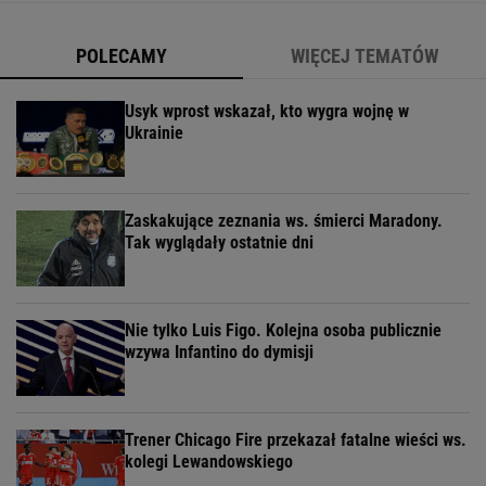
POLECAMY
WIĘCEJ TEMATÓW
Usyk wprost wskazał, kto wygra wojnę w
Ukrainie
Zaskakujące zeznania ws. śmierci Maradony.
Tak wyglądały ostatnie dni
Nie tylko Luis Figo. Kolejna osoba publicznie
wzywa Infantino do dymisji
Trener Chicago Fire przekazał fatalne wieści ws.
kolegi Lewandowskiego