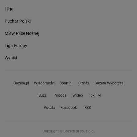
I liga
Puchar Polski
MŚ w Piłce Nożnej
Liga Europy
Wyniki
Gazeta.pl
Wiadomości
Sport.pl
Biznes
Gazeta Wyborcza
Buzz
Pogoda
Wideo
Tok.FM
Poczta
Facebook
RSS
Copyright © Gazeta.pl sp. z o.o.