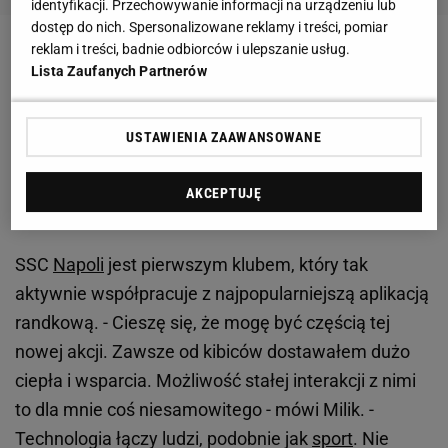
identyfikacji. Przechowywanie informacji na urządzeniu lub
dostęp do nich. Spersonalizowane reklamy i treści, pomiar
reklam i treści, badnie odbiorców i ulepszanie usług.
Po urazie nie ma już śladu, a 23-letni piłkarz
Lista Zaufanych Partnerów
postanowił nagrodzić czworo kibiców, którzy z nim
korespondowali i zaprosił na wspólne zwiedzanie
USTAWIENIA ZAAWANSOWANE
stadionu w Neapolu.
AKCEPTUJĘ
SSC
Napoli
jest pierwszym klubem, który tak
aktywnie współpracuje z najpopularniejszą aplikacją
randkową. - Cieszę się, że mogę być częścią tej
nowej akcji. Zawsze od kibiców dostawałem dużo
ciepła i wsparcia. Możliwość stałej interakcji z nimi
to dla mnie coś niesamowitego - mówi Milik. -
Technologia łączy ludzi, podobnie jak
sport
. Nie